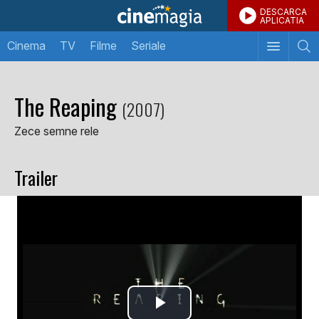
DESCARCA
APLICATIA
Cinema
TV
Filme
Seriale
The Reaping
(2007)
Zece semne rele
Trailer