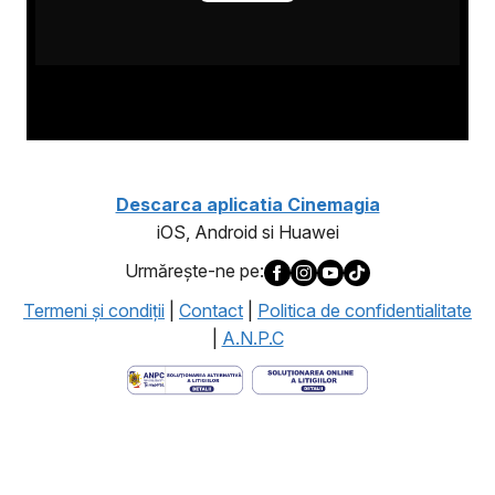
Descarca aplicatia Cinemagia
iOS, Android si Huawei
Urmăreşte-ne pe:
Termeni şi condiţii
|
Contact
|
Politica de confidentialitate
|
A.N.P.C