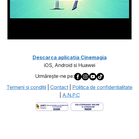
Descarca aplicatia Cinemagia
iOS, Android si Huawei
Urmăreşte-ne pe:
Termeni şi condiţii
|
Contact
|
Politica de confidentialitate
|
A.N.P.C