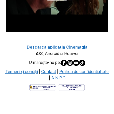
Descarca aplicatia Cinemagia
iOS, Android si Huawei
Urmăreşte-ne pe:
Termeni şi condiţii
|
Contact
|
Politica de confidentialitate
|
A.N.P.C