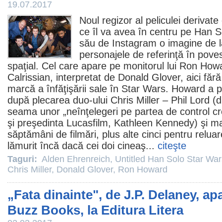
19.07.2017
Noul regizor al peliculei derivate
ce îl va avea în centru pe Han So
său de Instagram o imagine de la
personajele de referinţă în pove
spaţial. Cel care apare pe monitorul lui
Ron How
Calrissian, interpretat de
Donald Glover
, aici făr
marcă a înfăţişării sale în Star Wars. Howard a pr
după plecarea duo-ului
Chris Miller
–
Phil Lord
(d
seama unor „neînţelegeri pe partea de control c
şi preşedinta Lucasfilm, Kathleen Kennedy) şi mai
săptămâni de filmări, plus alte cinci pentru relu
lămurit încă dacă cei doi cineaş...
citeşte
Taguri:
Alden Ehrenreich
,
Untitled Han Solo Star War
Chris Miller
,
Donald Glover
,
Ron Howard
„Fata dinainte", de J.P. Delaney, apa
Buzz Books, la Editura Litera