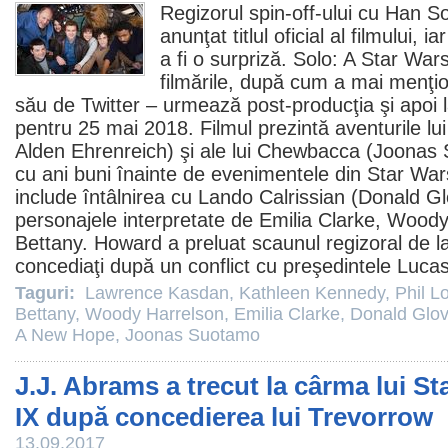
Regizorul spin-off-ului cu Han S
anunţat titlul oficial al filmului,
a fi o surpriză. Solo: A
Star War
filmările, după cum a mai menţio
său de Twitter – urmează post-producţia şi apoi
pentru 25 mai 2018.
Filmul
prezintă aventurile lu
Alden Ehrenreich
) şi ale lui Chewbacca (
Joonas 
cu ani buni înainte de evenimentele din Star Wa
include întâlnirea cu Lando Calrissian (
Donald Gl
personajele interpretate de
Emilia Clarke
,
Woody
Bettany
. Howard a preluat scaunul regizoral de 
concediaţi după un conflict cu preşedintele Lucas
Taguri:
Lawrence Kasdan
,
Kathleen Kennedy
,
Phil L
Bettany
,
Woody Harrelson
,
Emilia Clarke
,
Donald Glov
A New Hope
,
Joonas Suotamo
J.J. Abrams a trecut la cârma lui S
IX după concedierea lui Trevorrow
13.09.2017