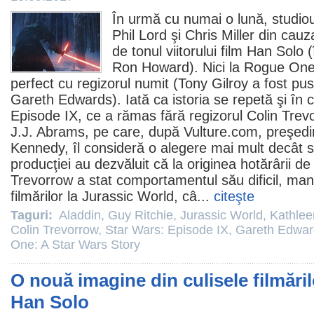
În urmă cu numai o lună, studiou
Phil Lord
şi
Chris Miller
din cauza
de tonul viitorului
film
Han Solo (î
Ron Howard
). Nici la
Rogue On
perfect cu regizorul numit (
Tony Gilroy
a fost pus
Gareth Edwards
). Iată ca istoria se repetă şi în 
Episode IX
, ce a rămas fără regizorul
Colin Trev
J.J. Abrams
, pe care, după Vulture.com, preşedi
Kennedy
, îl consideră o alegere mai mult decât 
producţiei au dezvăluit că la originea hotărârii de
Trevorrow a stat comportamentul său dificil, mani
filmărilor la
Jurassic World
, câ...
citeşte
Taguri:
Aladdin
,
Guy Ritchie
,
Jurassic World
,
Kathle
Colin Trevorrow
,
Star Wars: Episode IX
,
Gareth Edwar
One: A Star Wars Story
O nouă imagine din culisele filmăril
Han Solo