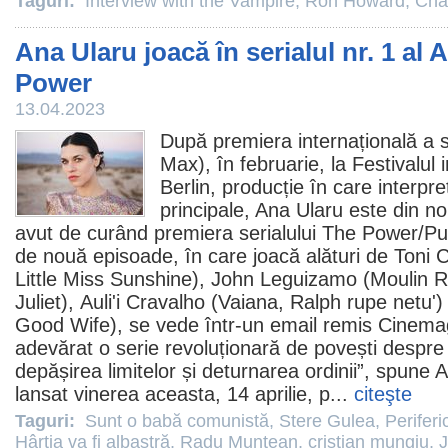
Taguri:
Interview with the Vampire
,
Ron Howard
,
Cha
Ana Ularu joacă în serialul nr. 1 a
Power
13.04.2023
După premiera internațională a s
Max), în februarie, la Festivalul 
Berlin, producție în care interpre
principale,
Ana Ularu
este din nou
avut de curând premiera serialului
The Power
/Pu
de nouă episoade, în care joacă alături de
Toni C
Little Miss Sunshine
),
John Leguizamo
(Moulin 
Juliet),
Auli'i Cravalho
(
Vaiana
, Ralph rupe netu')
Good Wife
), se vede într-un email remis Cinem
adevărat o serie revoluționară de povești despre
depășirea limitelor și deturnarea ordinii”, spune A
lansat vinerea aceasta, 14 aprilie, p...
citeşte
Taguri:
Sunt o babă comunistă
,
Stere Gulea
,
Periferi
Hârtia va fi albastră
,
Radu Muntean
,
cristian mungiu
,
J