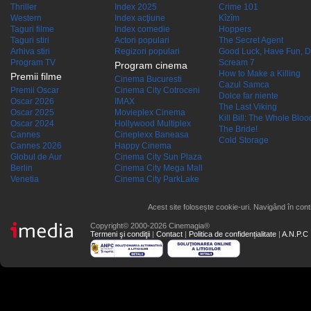
Thriller
Index 2025
Crime 101
Western
Index acţiune
Kîzîm
Taguri filme
Index comedie
Hoppers
Taguri stiri
Actori populari
The Secret Agent
Arhiva stiri
Regizori populari
Good Luck, Have Fun, D
Program TV
Scream 7
Program cinema
How to Make a Killing
Premii filme
Cinema Bucuresti
Cazul Samca
Premii Oscar
Cinema City Cotroceni
Dolce far niente
Oscar 2026
IMAX
The Last Viking
Oscar 2025
Movieplex Cinema
Kill Bill: The Whole Blood
Oscar 2024
Hollywood Multiplex
The Bride!
Cannes
Cineplexx Baneasa
Cold Storage
Cannes 2026
Happy Cinema
Globul de Aur
Cinema City Sun Plaza
Berlin
Cinema City Mega Mall
Venetia
Cinema City ParkLake
Acest site folosește cookie-uri. Navigând în conti
Copyright© 2000-2026 Cinemagia®
Termeni şi condiţii
|
Contact
|
Politica de confidențialitate
|
A.N.P.C