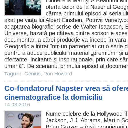
Cinderella Man şi A Beautiful Mi
oferta celor de la National Geogr
cârma primului episod al serial
axat pe viaţa lui Albert Einstein. Potrivit Variety.
adaptarea biografiei scrise de Walter Isaacson, E
Universe, bazată pe câteva dintre scrisorile acest
documentar, a cărei producţie va începe în vara 
Geografic a intrat într-un parteneriat cu o serie 
pentru a aduce publicului material „premium” şi 
ofertante, incitante şi inspiraţionale, prin care s
umană”. De scenariul primului episod al documen
Taguri:
Genius
,
Ron Howard
Co-fondatorul Napster vrea să ofer
cinematografice la domiciliu
14.03.2016
Nume celebre de la Hollywood îl 
Jackson
,
J.J. Abrams
,
Martin S
Brian Grazer
– însă proprietarii