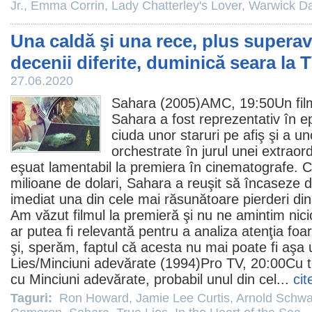
Jr.
,
Emma Corrin
,
Lady Chatterley's Lover
,
Warwick Da
Una caldă şi una rece, plus superav
decenii diferite, duminică seara la 
27.06.2020
Sahara
(2005)AMC, 19:50Un
fi
Sahara a fost reprezentativ în e
ciuda unor staruri pe afiş şi a 
orchestrate în jurul unei extrao
eşuat lamentabil la premiera în
cinematografe
. 
milioane de dolari, Sahara a reuşit să încaseze 
imediat una din cele mai răsunătoare pierderi din 
Am văzut
filmul
la premieră şi nu ne amintim nici
ar putea fi relevantă pentru a analiza atenţia foar
şi, sperăm, faptul că acesta nu mai poate fi aşa 
Lies/
Minciuni adevărate
(1994)Pro TV, 20:00Cu totu
cu Minciuni adevărate, probabil unul din cel...
cit
Taguri:
Ron Howard
,
Jamie Lee Curtis
,
Arnold Schw