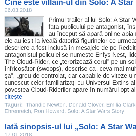
Cine este villain-ul din Solo: A Sta
26.03.2018
Primul trailer al lui
Solo: A Star 
fața publicului pe antagonist, îns
au început să apară online abia r
ele au ieșit la iveală datorită figurinelor ce urmea
descriere a fost inclusă în mesajele de pe Reddit
antagonistul peliculei se numește Enfys Nest, lid
The Cloud-Rider, ce „terorizează cerul” pe un so
înfricoșător (swoops), descrise ca „ceva mai mul
şa”, „greu de controlat, dar capabile de viteze ui
cunoscut celor familiarizați cu Universul Extins a
povestea Cloud-Riderilor apare în numărul opt al
citeşte
Taguri:
Thandie Newton
,
Donald Glover
,
Emilia Clark
Ehrenreich
,
Ron Howard
,
Solo: A Star Wars Story
Iată sinopsis-ul lui „Solo: A Star W
17.01.2018