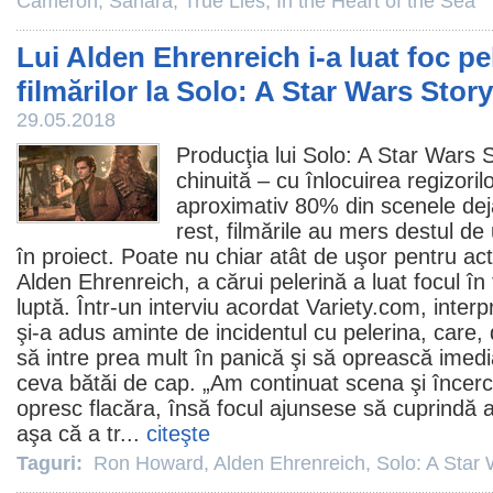
Cameron
,
Sahara
,
True Lies
,
In the Heart of the Sea
Lui Alden Ehrenreich i-a luat foc pe
filmărilor la Solo: A Star Wars Story
29.05.2018
Producţia lui
Solo: A Star Wars 
chinuită – cu înlocuirea regizoril
aproximativ 80% din scenele deja
rest, filmările au mers destul de 
în proiect. Poate nu chiar atât de uşor pentru acto
Alden Ehrenreich
, a cărui pelerină a luat focul î
luptă. Într-un interviu acordat Variety.com, inter
şi-a adus aminte de incidentul cu pelerina, care, d
să intre prea mult în panică şi să oprească imedi
ceva bătăi de cap. „Am continuat scena şi încerc
opresc flacăra, însă focul ajunsese să cuprindă a
aşa că a tr...
citeşte
Taguri:
Ron Howard
,
Alden Ehrenreich
,
Solo: A Star 