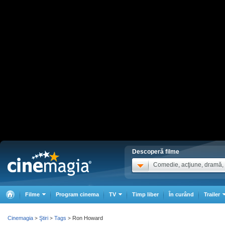
Descoperă filme
Comedie, acţiune, dramă, .
Filme
Program cinema
TV
Timp liber
În curând
Trailer
Cinemagia
Ştiri
Tags
Ron Howard
>
>
>