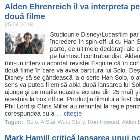
Alden Ehrenreich îl va interpreta pe
două filme
25.04.2018
Studiourile Disney/Lucasfilm par
încredere în spin-off-ul cu Han S
parte, de ultimele declaraţii ale c
pe faimosul contrabandist.
Alden
într-un interviu acordat revistei Esquire că în co
două
filme
în care va avea partitura lui Solo. Deş
Disney să se gândească la o serie Han Solo, o af
sens va putea fi emisă abia după lansarea lui
So
ajunge şi pe marile noastre ecrane din 25 mai) ş
acestuia la box office. Producţia filmului a fost 
Phil Lord şi Chris Miller au renunţat la regie pent
corespundea cu a ...
citeşte
Taguri:
Solo: A Star Wars Story
,
Ron Howard
,
Alden 
Mark Hamill critică lansarea unui n