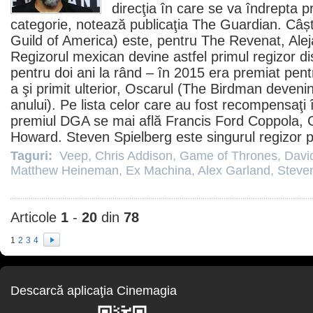
direcţia în care se va îndrepta
p
categorie, notează publicaţia The Guardian. Câș
Guild of America) este, pentru The Revenat,
Ale
Regizorul mexican devine astfel primul regizor di
pentru doi ani la rând – în 2015 era premiat pen
a şi primit ulterior, Oscarul (The Birdman deveni
anului). Pe lista celor care au fost recompensaţi
premiul
DGA se mai află
Francis Ford Coppola
,
Howard
.
Steven Spielberg
este singurul regizor 
Taguri:
Veep
,
Chris Addison
,
Game of Thrones
,
Davi
Matthew Heineman
,
Ex Machina
,
Alex Garland
,
Steve
Articole
1
-
20
din
78
1
2
3
4
Descarcă aplicaţia Cinemagia