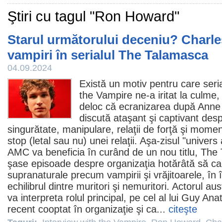
Ştiri cu tagul "Ron Howard"
Starul următorului deceniu? Charl
vampiri în serialul The Talamasca
04.09.2024
Există
un motiv pentru care seri
the Vampire ne-a iritat la culme
,
deloc că ecranizarea după Anne 
discută ataşant şi captivant de
singurătate, manipulare, relaţii de forţă şi momen
stop (letal sau nu) unei relaţii. Aşa-zisul "univers
AMC va beneficia în curând de un nou titlu, The 
şase episoade despre organizaţia hotărâtă să cap
supranaturale precum vampirii şi vrăjitoarele, în 
echilibrul dintre muritori şi nemuritori. Actorul a
va interpreta rolul principal, pe cel al lui Guy An
recent cooptat în organizaţie şi ca...
citeşte