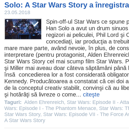
Solo: A Star Wars Story a înregistr
23.05.2018
Spin-off-ul Star Wars ce spune p
Han Solo a avut un drum sinuos p
regizori ai peliculei, Phil Lord şi 
concediaţi, iar producţia a trebu
mare mare parte, având nevoie, în plus, de consi
interpretare (pentru protagonist,
Alden Ehrenreic
Star Wars Story
cel mai scump
film
Star Wars. Po
şi Miller mai aveau doar câteva săptămâni până la
însă concedierea lor a fost considerată obligato
Kennedy. Producătoarea a constatat că cei doi a
de la conceptul creativ stabilit, convinşi că au li
şi hotărâţi să livreze o
come
...
citeşte
Taguri:
Alden Ehrenreich
,
Star Wars: Episode II - Att
Wars: Episode I - The Phantom Menace
,
Star Wars: T
Star Wars Story
,
Star Wars: Episode VII - The Force 
A Star Wars Story