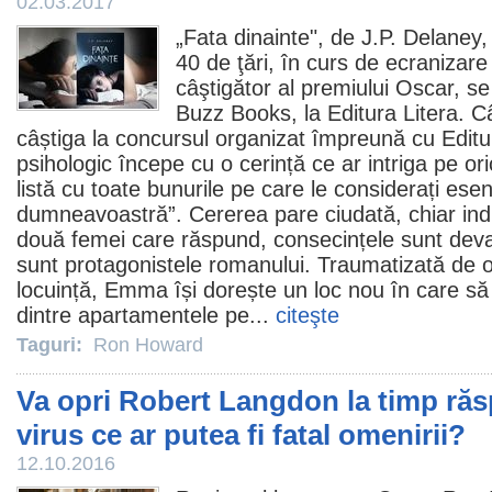
02.03.2017
„Fata dinainte", de J.P. Delaney
40 de ţări, în curs de ecranizare 
câştigător al premiului
Oscar
, se
Buzz Books, la Editura Litera.
C
câștiga la concursul organizat împreună cu Editur
psihologic începe cu o cerință ce ar intriga pe ori
listă cu toate bunurile pe care le considerați esen
dumneavoastră”. Cererea pare ciudată, chiar indi
două femei care răspund, consecințele sunt dev
sunt protagonistele romanului. Traumatizată de 
locuință, Emma își dorește un loc nou în care să 
dintre apartamentele pe...
citeşte
Taguri:
Ron Howard
Va opri Robert Langdon la timp răs
virus ce ar putea fi fatal omenirii?
12.10.2016