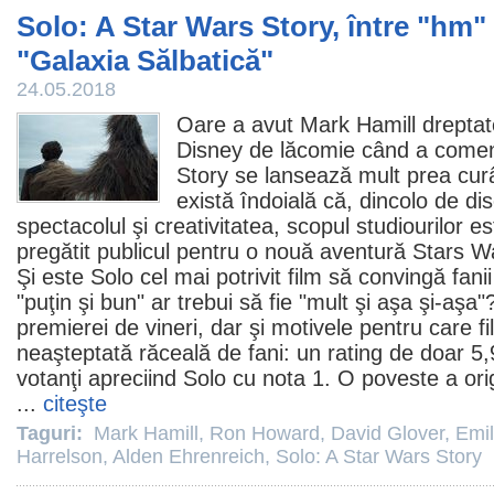
Solo: A Star Wars Story, între "hm"
"Galaxia Sălbatică"
24.05.2018
Oare a avut
Mark Hamill
dreptat
Disney de lăcomie când a come
Story
se lansează mult prea curâ
există îndoială că, dincolo de disc
spectacolul şi creativitatea, scopul studiourilor e
pregătit publicul pentru o nouă aventură Stars War
Şi este Solo cel mai potrivit
film
să convingă fanii 
"puţin şi bun" ar trebui să fie "mult şi aşa şi-aşa"
premierei de vineri, dar şi motivele pentru care
f
neaşteptată răceală de fani: un rating de doar 5
votanţi apreciind Solo cu nota 1. O poveste a orig
...
citeşte
Taguri:
Mark Hamill
,
Ron Howard
,
David Glover
,
Emil
Harrelson
,
Alden Ehrenreich
,
Solo: A Star Wars Story