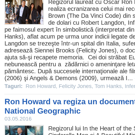
Regizorul laureat cu
Oscar
Ron 
realiza ecranizarea celui mai rec
Brown (The Da Vinci Code) din s
de dolari cu Robert Langdon,
In
pe faimosul expert în simbolistică (interpretat d
Hanks
), aflat acum pe urma unor indicii legate
Langdon se trezeşte într-un spital din Italia, suf
adresează Siennei Brooks (
Felicity Jones
), o doc
ajuta să-şi recapete memoria. Cei doi străbat Eu
nebunească pentru a zădărnici o ameninţare leta
pământesc. După succesele internaţionale ale fi
(2006) şi Angels & Demons (
2009
), urmează I...
Taguri:
Ron Howard
,
Felicity Jones
,
Tom Hanks
,
Infe
Ron Howard va regiza un document
National Geographic
03.05.2016
Regizorul lui In the Heart of th