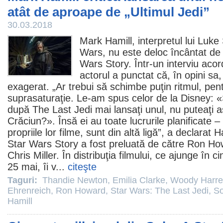
atât de aproape de „Ultimul Jedi”
30.03.2018
Mark Hamill
, interpretul lui Luk
Wars, nu este deloc încântat de 
Wars Story
. Într-un interviu ac
actorul a punctat că, în opini sa
exagerat. „Ar trebui să schimbe puţin ritmul, pen
suprasaturaţie. Le-am spus celor de la Disney: «S
după The Last Jedi mai lansaţi unul, nu puteaţi 
Crăciun?». Însă ei au toate lucrurile planificate 
propriile lor
filme
, sunt din altă ligă”, a declarat 
Star Wars Story a fost preluată de către
Ron Ho
Chris Miller. În distribuţia filmului, ce ajunge în
25 mai, îi v...
citeşte
Taguri:
Thandie Newton
,
Emilia Clarke
,
Woody Harre
Ehrenreich
,
Ron Howard
,
Star Wars: The Last Jedi
,
So
Hamill