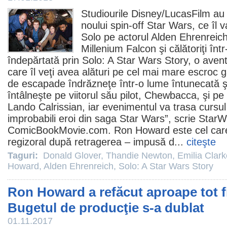
Studiourile Disney/LucasFilm au l
noului spin-off Star Wars, ce îl v
Solo pe actorul
Alden Ehrenreic
Millenium Falcon şi călătoriţi într
îndepărtată prin
Solo: A Star Wars Story
, o aven
care îl veţi avea alături pe cel mai mare escroc ga
de escapade îndrăzneţe într-o lume întunecată şi
întâlneşte pe viitorul său pilot, Chewbacca, şi pe
Lando Calrissian, iar evenimentul va trasa cursul
improbabili eroi din saga Star Wars”, scrie StarW
ComicBookMovie.com.
Ron Howard
este cel car
regizoral după retragerea – impusă d...
citeşte
Taguri:
Donald Glover
,
Thandie Newton
,
Emilia Clark
Howard
,
Alden Ehrenreich
,
Solo: A Star Wars Story
Ron Howard a refăcut aproape tot f
Bugetul de producţie s-a dublat
01.11.2017