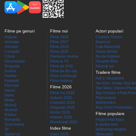
Filme pe genuri
Filme noi
Actori populari
Acţiune
Filme 2028
Charlize Theron
Animaţie
Filme 2027
Beyoncé
Aventuri
Filme 2026
Cate Blanchett
Comedie
Filme 2025
Adrien Brody
Crimă
Premiere cinema
Nicole Kidman
Documentar
Filme la TV
Osvaldo Ríos
Dragoste
Filme pe DVD
Născuţi azi
Dramă
Filme pe Blu-ray
Trailere filme
Familie
Filme româneşti
Fall 2: Deadpoint
Fantastic
Filme indiene
Ha-chan, Shake Your Bo
Film noir
Filme 2026
Star Wars: Visions Presen
Horror
Filme noi 2026
Big Chicken: A Fast Food
Istoric
Actiune 2026
Phenomena
Mister
Comedie 2026
Motherwitch
Muzică
Dragoste 2026
Rise of the Footsoldier:..
Muzical
Horror 2026
Filme populare
Război
Indiene 2026
Romantic
Project Hail Mary
Româneşti 2026
Scurt metraj
În pielea mea
Index filme
SF
Wuthering Heights
Stand Up
Index 2026
Obsession