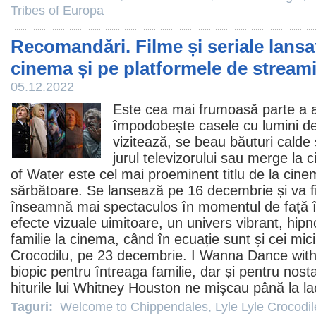
Tribes of Europa
Recomandări. Filme și seriale lansa
cinema și pe platformele de stream
05.12.2022
Este cea mai frumoasă parte a a
împodobește casele cu lumini de 
vizitează, se beau băuturi calde
jurul televizorului sau merge la
c
of Water
este cel mai proeminent titlu de la
cine
sărbătoare. Se lansează pe 16 decembrie și va fi
înseamnă mai spectaculos în momentul de față î
efecte vizuale uimitoare, un univers vibrant, hipn
familie la cinema, când în ecuație sunt și cei m
Crocodilu
, pe 23 decembrie.
I Wanna Dance wit
biopic pentru întreaga familie, dar și pentru nosta
hiturile lui
Whitney Houston
ne mișcau până la lac
Taguri:
Welcome to Chippendales
,
Lyle Lyle Crocodil