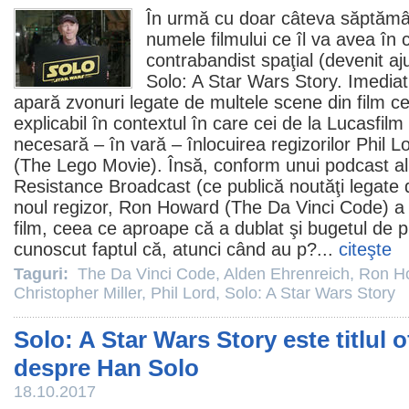
În urmă cu doar câteva săptămân
numele filmului ce îl va avea în
contrabandist spaţial (devenit aju
Solo: A Star Wars Story
. Imedia
apară zvonuri legate de multele scene din
film
ce
explicabil în contextul în care cei de la Lucasfil
necesară – în vară – înlocuirea regizorilor
Phil L
(
The Lego Movie
). Însă, conform unui podcast
Resistance Broadcast (ce publică noutăţi legate
noul regizor,
Ron Howard
(
The Da Vinci Code
) a
film
, ceea ce aproape că a dublat şi bugetul de pr
cunoscut faptul că, atunci când au p?...
citeşte
Taguri:
The Da Vinci Code
,
Alden Ehrenreich
,
Ron H
Christopher Miller
,
Phil Lord
,
Solo: A Star Wars Story
Solo: A Star Wars Story este titlul of
despre Han Solo
18.10.2017