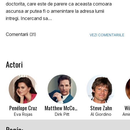
doctorita, care este de parere ca aceasta comoara
ascunsa ar putea fi o amenintare la adresa lumii
intregi. Incercand sa…
Comentarii
(31)
VEZI COMENTARIILE
Actori
Penélope Cruz
Matthew McConaughey
Steve Zahn
Wi
Eva Rojas
Dirk Pitt
Al Giordino
Regia: