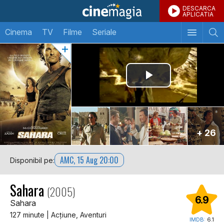
DESCARCA
APLICATIA
Cinema
TV
Filme
Seriale
+ 26
AMC, 15 Aug 20:00
Disponibil pe:
Sahara
(2005)
6.9
Sahara
127 minute | Acţiune, Aventuri
IMDB:
6.1