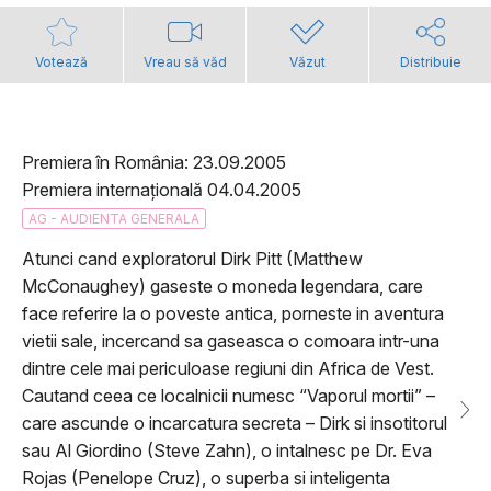
Votează
Vreau să văd
Văzut
Distribuie
Premiera în România: 23.09.2005
Premiera internațională 04.04.2005
AG - AUDIENTA GENERALA
Atunci cand exploratorul Dirk Pitt (Matthew
McConaughey) gaseste o moneda legendara, care
face referire la o poveste antica, porneste in aventura
vietii sale, incercand sa gaseasca o comoara intr-una
dintre cele mai periculoase regiuni din Africa de Vest.
Cautand ceea ce localnicii numesc “Vaporul mortii” –
care ascunde o incarcatura secreta – Dirk si insotitorul
sau Al Giordino (Steve Zahn), o intalnesc pe Dr. Eva
Rojas (Penelope Cruz), o superba si inteligenta