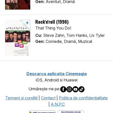
Gen:
Aventuri, Dramă
Rock'n'roll (1996)
That Thing You Do!
Cu:
Steve Zahn, Tom Hanks, Liv Tyler
Gen:
Comedie, Dramă, Muzical
Descarca aplicatia Cinemagia
iOS, Android si Huawei
Urmăreşte-ne pe:
Termeni şi condiţii
|
Contact
|
Politica de confidentialitate
|
A.N.P.C