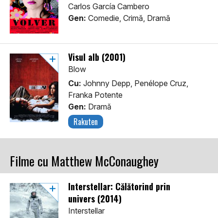
Carlos García Cambero
Gen:
Comedie, Crimă, Dramă
Visul alb (2001)
Blow
Cu:
Johnny Depp, Penélope Cruz,
Franka Potente
Gen:
Dramă
Rakuten
Filme cu Matthew McConaughey
Interstellar: Călătorind prin
univers (2014)
Interstellar