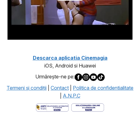
Descarca aplicatia Cinemagia
iOS, Android si Huawei
Urmăreşte-ne pe:
Termeni şi condiţii
|
Contact
|
Politica de confidentialitate
|
A.N.P.C