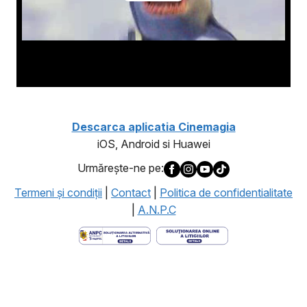
Descarca aplicatia Cinemagia
iOS, Android si Huawei
Urmăreşte-ne pe:
Termeni şi condiţii
|
Contact
|
Politica de confidentialitate
|
A.N.P.C