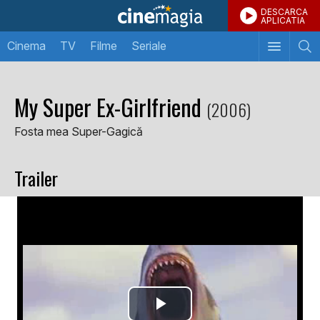
DESCARCA
APLICATIA
Cinema
TV
Filme
Seriale
My Super Ex-Girlfriend
(2006)
Fosta mea Super-Gagică
Trailer