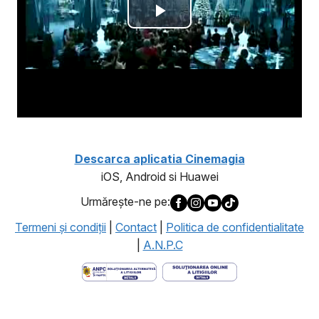
Descarca aplicatia Cinemagia
iOS, Android si Huawei
Urmăreşte-ne pe:
Termeni şi condiţii
|
Contact
|
Politica de confidentialitate
|
A.N.P.C