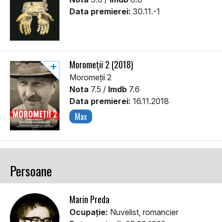
Data premierei:
30.11.-1
Moromeții 2 (2018)
Moromeții 2
Nota
7.5 /
Imdb
7.6
Data premierei:
16.11.2018
Max
Persoane
Marin Preda
Ocupație:
Nuvelist, romancier