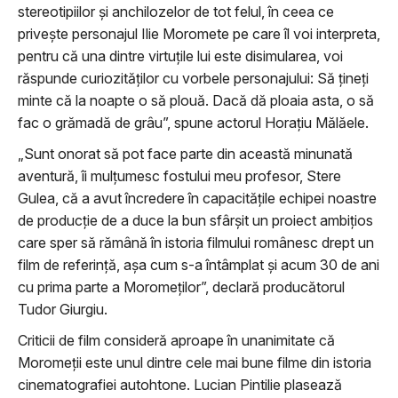
stereotipiilor și anchilozelor de tot felul, în ceea ce
privește personajul Ilie Moromete pe care îl voi interpreta,
pentru că una dintre virtuțile lui este disimularea, voi
răspunde curiozităților cu vorbele personajului: Să ţineţi
minte că la noapte o să plouă. Dacă dă ploaia asta, o să
fac o grămadă de grâu”, spune actorul Horațiu Mălăele.
„Sunt onorat să pot face parte din această minunată
aventură, îi mulțumesc fostului meu profesor, Stere
Gulea, că a avut încredere în capacitățile echipei noastre
de producție de a duce la bun sfârșit un proiect ambițios
care sper să rămână în istoria filmului românesc drept un
film de referință, așa cum s-a întâmplat și acum 30 de ani
cu prima parte a Moromeţilor”, declară producătorul
Tudor Giurgiu.
Criticii de film consideră aproape în unanimitate că
Moromeții este unul dintre cele mai bune filme din istoria
cinematografiei autohtone. Lucian Pintilie plasează