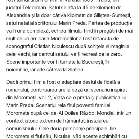
județul Teleorman. Satul se află la 45 de kilometri de
Alexandria şi la doar câțiva kilometri de Siliştea-Gumești,
satul natal al scriitorului Marin Preda. Partea de producție
va fi una complexă, echipa filmului fiind în pregătiri de mai
mult de un an: casa Moromeților a fost refăcută de
scenograful Cristian Niculescu după schițele și imaginile
celei vechi, iar centrul satului va fi recreat de la zero.
Scene importante vor fi turnate la București, în
noiembrie, iar alte câteva la Slatina.
Dacă primul film a fost o adaptare destul de fidelă a
romanului, continuarea are la bază un scenariu inspirat
din Moromeții, vol. 2, Viața ca o pradă și publicistica lui
Marin Preda. Scenariul reia firul poveștii familiei
Moromete după cel de-Al Doilea Război Mondial, într-un
context istoric extrem de frământat: instalarea
comunismului. Cele două personaje principale, Ilie
Moromete și fiul său, Niculae, văd aceste schimbări cu