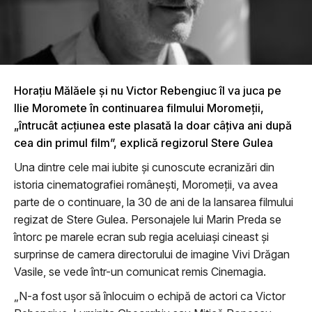
Horațiu Mălăele şi nu Victor Rebengiuc îl va juca pe
Ilie Moromete în continuarea filmului Moromeţii,
„întrucât acțiunea este plasată la doar câțiva ani după
cea din primul film”, explică regizorul Stere Gulea
Una dintre cele mai iubite și cunoscute ecranizări din
istoria cinematografiei românești, Moromeții, va avea
parte de o continuare, la 30 de ani de la lansarea filmului
regizat de Stere Gulea. Personajele lui Marin Preda se
întorc pe marele ecran sub regia aceluiași cineast și
surprinse de camera directorului de imagine Vivi Drăgan
Vasile, se vede într-un comunicat remis Cinemagia.
„N-a fost ușor să înlocuim o echipă de actori ca Victor