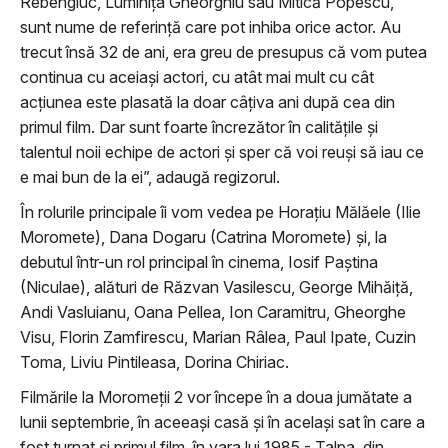
Rebengiuc, Luminița Gheorghiu sau Mitică Popescu,
sunt nume de referință care pot inhiba orice actor. Au
trecut însă 32 de ani, era greu de presupus că vom putea
continua cu aceiași actori, cu atât mai mult cu cât
acțiunea este plasată la doar câțiva ani după cea din
primul film. Dar sunt foarte încrezător în calitățile și
talentul noii echipe de actori și sper că voi reuși să iau ce
e mai bun de la ei”, adaugă regizorul.
În rolurile principale îi vom vedea pe Horațiu Mălăele (Ilie
Moromete), Dana Dogaru (Catrina Moromete) și, la
debutul într-un rol principal în cinema, Iosif Paștina
(Niculae), alături de Răzvan Vasilescu, George Mihăiță,
Andi Vasluianu, Oana Pellea, Ion Caramitru, Gheorghe
Visu, Florin Zamfirescu, Marian Râlea, Paul Ipate, Cuzin
Toma, Liviu Pintileasa, Dorina Chiriac.
Filmările la Moromeții 2 vor începe în a doua jumătate a
lunii septembrie, în aceeași casă și în același sat în care a
fost turnat și primul film, în vara lui 1985 - Talpa, din