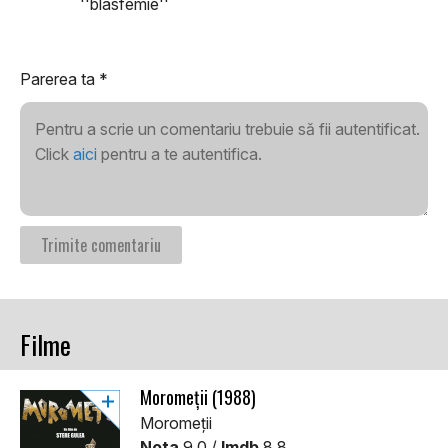
''blasfemie''
Parerea ta
*
Pentru a scrie un comentariu trebuie să fii autentificat.
Click
aici
pentru a te autentifica.
Filme
Moromeții (1988)
Moromeții
Nota
9.0 /
Imdb
8.8