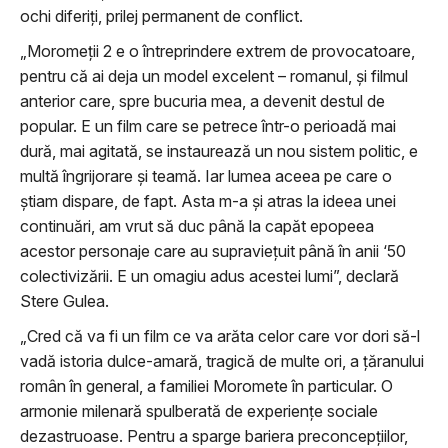
ochi diferiți, prilej permanent de conflict.
„Moromeții 2 e o întreprindere extrem de provocatoare,
pentru că ai deja un model excelent – romanul, și filmul
anterior care, spre bucuria mea, a devenit destul de
popular. E un film care se petrece într-o perioadă mai
dură, mai agitată, se instaurează un nou sistem politic, e
multă îngrijorare și teamă. Iar lumea aceea pe care o
știam dispare, de fapt. Asta m-a și atras la ideea unei
continuări, am vrut să duc până la capăt epopeea
acestor personaje care au supraviețuit până în anii ‘50
colectivizării. E un omagiu adus acestei lumi”, declară
Stere Gulea.
„Cred că va fi un film ce va arăta celor care vor dori să-l
vadă istoria dulce-amară, tragică de multe ori, a țăranului
român în general, a familiei Moromete în particular. O
armonie milenară spulberată de experiențe sociale
dezastruoase. Pentru a sparge bariera preconcepțiilor,