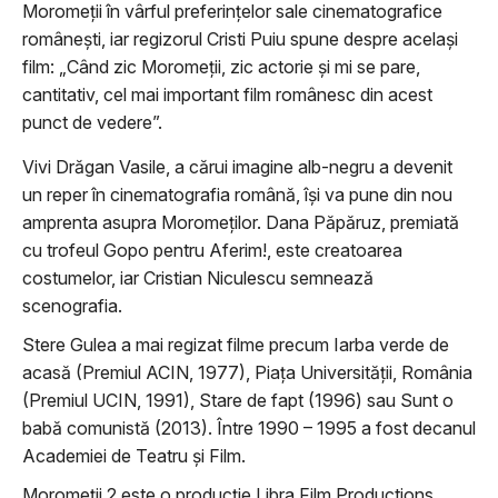
Moromeții în vârful preferințelor sale cinematografice
românești, iar regizorul Cristi Puiu spune despre același
film: „Când zic Moromeţii, zic actorie şi mi se pare,
cantitativ, cel mai important film românesc din acest
punct de vedere”.
Vivi Drăgan Vasile, a cărui imagine alb-negru a devenit
un reper în cinematografia română, își va pune din nou
amprenta asupra Moromeților. Dana Păpăruz, premiată
cu trofeul Gopo pentru Aferim!, este creatoarea
costumelor, iar Cristian Niculescu semnează
scenografia.
Stere Gulea a mai regizat filme precum Iarba verde de
acasă (Premiul ACIN, 1977), Piaţa Universităţii, România
(Premiul UCIN, 1991), Stare de fapt (1996) sau Sunt o
babă comunistă (2013). Între 1990 – 1995 a fost decanul
Academiei de Teatru și Film.
Moromeții 2 este o producție Libra Film Productions,