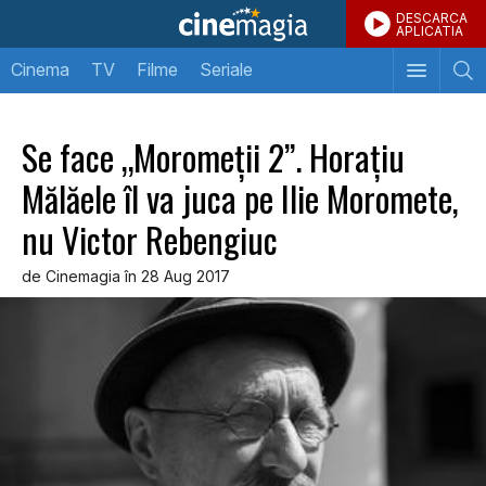
DESCARCA
APLICATIA
Cinema
TV
Filme
Seriale
Se face „Moromeții 2”. Horațiu
Mălăele îl va juca pe Ilie Moromete,
nu Victor Rebengiuc
de Cinemagia în 28 Aug 2017