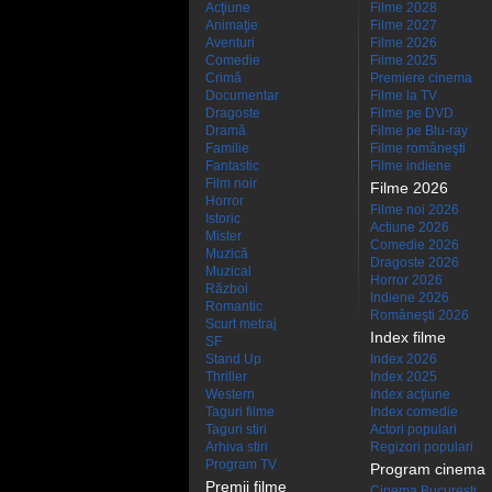
Acţiune
Filme 2028
Animaţie
Filme 2027
Aventuri
Filme 2026
Comedie
Filme 2025
Crimă
Premiere cinema
Documentar
Filme la TV
Dragoste
Filme pe DVD
Dramă
Filme pe Blu-ray
Familie
Filme româneşti
Fantastic
Filme indiene
Film noir
Filme 2026
Horror
Filme noi 2026
Istoric
Actiune 2026
Mister
Comedie 2026
Muzică
Dragoste 2026
Muzical
Horror 2026
Război
Indiene 2026
Romantic
Româneşti 2026
Scurt metraj
Index filme
SF
Stand Up
Index 2026
Thriller
Index 2025
Western
Index acţiune
Taguri filme
Index comedie
Taguri stiri
Actori populari
Arhiva stiri
Regizori populari
Program TV
Program cinema
Premii filme
Cinema Bucuresti