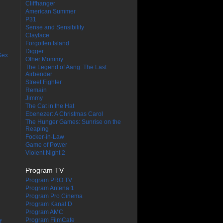
Cliffhanger
American Summer
P31
Sense and Sensibility
Clayface
Forgotten Island
Digger
Sex
Other Mommy
The Legend of Aang: The Last
Airbender
Street Fighter
Remain
Jimmy
The Cat in the Hat
Ebenezer: A Christmas Carol
The Hunger Games: Sunrise on the
Reaping
Focker-in-Law
Game of Power
Violent Night 2
Program TV
Program PRO TV
Program Antena 1
Program Pro Cinema
Program Kanal D
Program AMC
Program FilmCafe
f