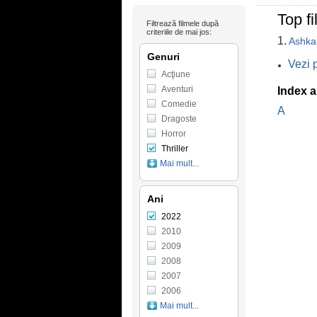
Top fi
Filtrează filmele după
criteriile de mai jos:
1.
Ashka
Genuri
Vezi p
Acţiune
Aventuri
Index a
Comedie
A
Dragoste
Horror
Thriller
Mai mult...
Ani
2022
2010
2009
2008
2007
2006
Mai mult...