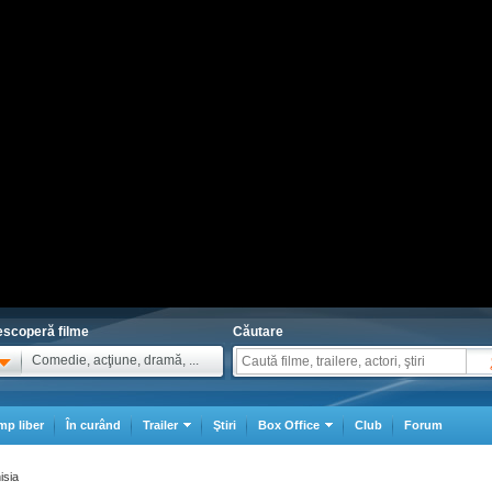
scoperă filme
Căutare
Comedie, acţiune, dramă, ...
mp liber
În curând
Trailer
Ştiri
Box Office
Club
Forum
isia