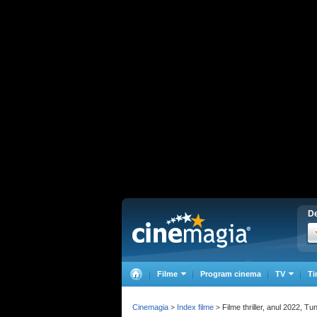
De
Filme
Program cinema
TV
Ti
Cinemagia
Index filme
Filme thriller, anul 2022, Tun
>
>