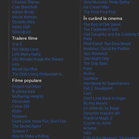
Charlize Theron
Uma Musume: Pretty Derby -...
Cate Blanchett
Ice Cream Man
Adrien Brody
The Pout-Pout Fish
Nicole Kidman
În curând la cinema
Osvaldo Ríos
The End of Oak Street
Hilary Duff
The Carpenter's Son
Născuţi azi
Gail Daughtry and the Celebrity 
Trailere filme
Pass
PAW Patrol: The Dino Movie
S to X
Insidious: Out of the Further
Our Sticky Love
Spa Weekend
Let's Marry Harry
One Night Only
102 Minutes Inside the Towers
The Dog Stars
Lion
Fuori
Blood Sacrifice
Mutiny
The Only Living Pickpocket in...
Sacrifice
Filme populare
Handbook for Superheroes
Project Hail Mary
Fall 2: Deadpoint
În pielea mea
Cars
Wuthering Heights
Don't Look Back in Anger
Obsession
By Any Means
Crime 101
Le crime du 3e étage
Kîzîm
Dosarele orașului alb
Hoppers
Practical Magic 2
Good Luck, Have Fun, Don't Die
Coyote vs. Acme
The Secret Agent
Iertarea
Scream 7
Värn
How to Make a Killing
Cats in the Museum: Treasures o