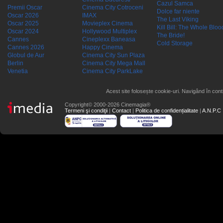
Cazul Samca
Premii Oscar
Cinema City Cotroceni
Dolce far niente
Oscar 2026
IMAX
The Last Viking
Oscar 2025
Movieplex Cinema
Kill Bill: The Whole Blood
Oscar 2024
Hollywood Multiplex
The Bride!
Cannes
Cineplexx Baneasa
Cold Storage
Cannes 2026
Happy Cinema
Globul de Aur
Cinema City Sun Plaza
Berlin
Cinema City Mega Mall
Venetia
Cinema City ParkLake
Acest site folosește cookie-uri. Navigând în conti
Copyright© 2000-2026 Cinemagia®
Termeni şi condiţii
|
Contact
|
Politica de confidențialitate
|
A.N.P.C