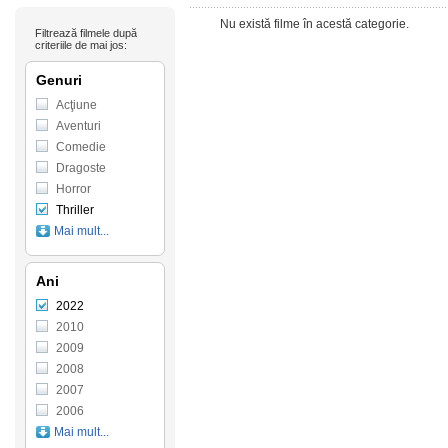
Nu există filme în acestă categorie.
Filtrează filmele după
criteriile de mai jos:
Genuri
Acţiune
Aventuri
Comedie
Dragoste
Horror
Thriller
Mai mult...
Ani
2022
2010
2009
2008
2007
2006
Mai mult...