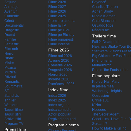
Acţiune
Filme 2028
Beyoncé
Animaţie
Filme 2027
Charlize Theron
Aventuri
Filme 2026
Adrien Brody
Comedie
Filme 2025
Nicole Kidman
Crimă
Premiere cinema
Cate Blanchett
Documentar
Filme la TV
Osvaldo Ríos
Dragoste
Filme pe DVD
Născuţi azi
Dramă
Filme pe Blu-ray
Trailere filme
Familie
Filme româneşti
Fall 2: Deadpoint
Fantastic
Filme indiene
Ha-chan, Shake Your Bo
Film noir
Filme 2026
Star Wars: Visions Presen
Horror
Filme noi 2026
Big Chicken: A Fast Food
Istoric
Actiune 2026
Phenomena
Mister
Comedie 2026
Motherwitch
Muzică
Dragoste 2026
Rise of the Footsoldier:..
Muzical
Horror 2026
Filme populare
Război
Indiene 2026
Romantic
Project Hail Mary
Româneşti 2026
Scurt metraj
În pielea mea
Index filme
SF
Wuthering Heights
Stand Up
Index 2026
Obsession
Thriller
Index 2025
Crime 101
Western
Index acţiune
Kîzîm
Taguri filme
Index comedie
Hoppers
Taguri stiri
Actori populari
The Secret Agent
Arhiva stiri
Regizori populari
Good Luck, Have Fun, D
Program TV
Scream 7
Program cinema
How to Make a Killing
Premii filme
Cinema Bucuresti