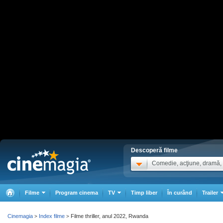
Descoperă filme
Comedie, acţiune, dramă, .
Filme
Program cinema
TV
Timp liber
În curând
Trailer
Cinemagia
Index filme
Filme thriller, anul 2022, Rwanda
>
>