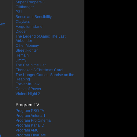
Super Troopers 3
Cliffhanger
P31
Sense and Sensibility
Clayface
Sex
Forgotten Island
Digger
The Legend of Aang: The Last
Airbender
Other Mommy
Street Fighter
Remain
Jimmy
The Cat in the Hat
Ebenezer: A Christmas Carol
The Hunger Games: Sunrise on the
Reaping
Focker-in-Law
Game of Power
Violent Night 2
Program TV
Program PRO TV
Program Antena 1
Program Pro Cinema
Program Kanal D
Program AMC
Program FilmCafe
f