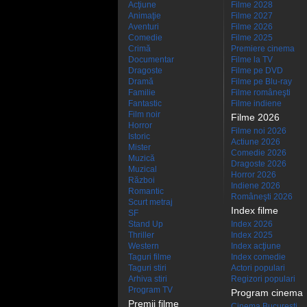
Acţiune
Filme 2028
Animaţie
Filme 2027
Aventuri
Filme 2026
Comedie
Filme 2025
Crimă
Premiere cinema
Documentar
Filme la TV
Dragoste
Filme pe DVD
Dramă
Filme pe Blu-ray
Familie
Filme româneşti
Fantastic
Filme indiene
Film noir
Filme 2026
Horror
Filme noi 2026
Istoric
Actiune 2026
Mister
Comedie 2026
Muzică
Dragoste 2026
Muzical
Horror 2026
Război
Indiene 2026
Romantic
Româneşti 2026
Scurt metraj
Index filme
SF
Stand Up
Index 2026
Thriller
Index 2025
Western
Index acţiune
Taguri filme
Index comedie
Taguri stiri
Actori populari
Arhiva stiri
Regizori populari
Program TV
Program cinema
Premii filme
Cinema Bucuresti