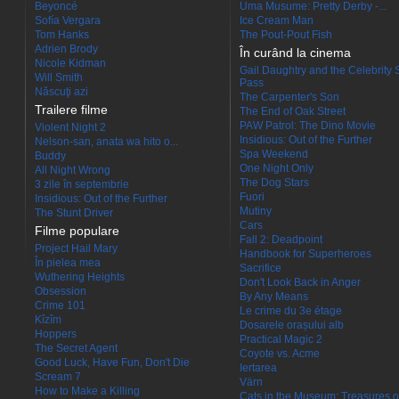
Beyoncé
Uma Musume: Pretty Derby -...
Sofía Vergara
Ice Cream Man
Tom Hanks
The Pout-Pout Fish
Adrien Brody
În curând la cinema
Nicole Kidman
Gail Daughtry and the Celebrity 
Will Smith
Pass
Născuţi azi
The Carpenter's Son
Trailere filme
The End of Oak Street
PAW Patrol: The Dino Movie
Violent Night 2
Insidious: Out of the Further
Nelson-san, anata wa hito o...
Spa Weekend
Buddy
One Night Only
All Night Wrong
The Dog Stars
3 zile în septembrie
Fuori
Insidious: Out of the Further
Mutiny
The Stunt Driver
Cars
Filme populare
Fall 2: Deadpoint
Project Hail Mary
Handbook for Superheroes
În pielea mea
Sacrifice
Wuthering Heights
Don't Look Back in Anger
Obsession
By Any Means
Crime 101
Le crime du 3e étage
Kîzîm
Dosarele orașului alb
Hoppers
Practical Magic 2
The Secret Agent
Coyote vs. Acme
Good Luck, Have Fun, Don't Die
Iertarea
Scream 7
Värn
How to Make a Killing
Cats in the Museum: Treasures o