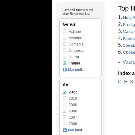
Top f
Filtrează filmele după
criteriile de mai jos:
1.
Holy S
Genuri
2.
Kærlig
3.
Cairo
Acţiune
4.
Aventuri
Klient
Comedie
5.
Speak
Dragoste
6.
Chose
Horror
Vezi 
Thriller
Mai mult...
Index a
C
H
K
Ani
2022
2010
2009
2008
2007
2006
Mai mult...