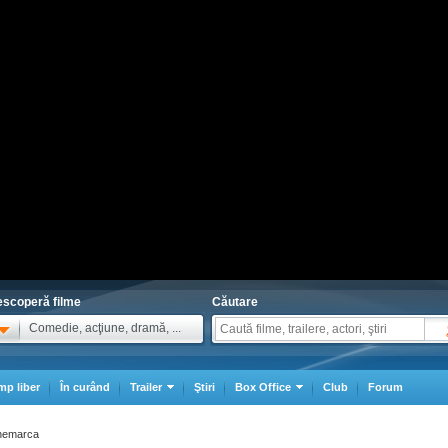
scoperă filme
Căutare
Comedie, acţiune, dramă, ...
mp liber
În curând
Trailer
Ştiri
Box Office
Club
Forum
Danemarca