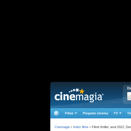
De
Filme
Program cinema
TV
Ti
Cinemagia
Index filme
Filme thriller, anul 2022, 
>
>