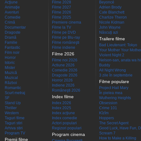
Acţiune
Filme 2028
Beyoncé
Animaţie
Filme 2027
Adrien Brody
Aventuri
Filme 2026
Cate Blanchett
Comedie
Filme 2025
Charlize Theron
Crimă
Premiere cinema
Nicole Kidman
Documentar
Filme la TV
John Wayne
Dragoste
Filme pe DVD
Născuţi azi
Dramă
Filme pe Blu-ray
Trailere filme
Familie
Filme româneşti
Bad Lieutenant: Tokyo
Fantastic
Filme indiene
Your Mother Your Mother 
Film noir
Filme 2026
Violent Night 2
Horror
Filme noi 2026
Nelson-san, anata wa hit
Istoric
Actiune 2026
Buddy
Mister
Comedie 2026
All Night Wrong
Muzică
Dragoste 2026
3 zile în septembrie
Muzical
Horror 2026
Filme populare
Război
Indiene 2026
Romantic
Project Hail Mary
Româneşti 2026
Scurt metraj
În pielea mea
Index filme
SF
Wuthering Heights
Stand Up
Index 2026
Obsession
Thriller
Index 2025
Crime 101
Western
Index acţiune
Kîzîm
Taguri filme
Index comedie
Hoppers
Taguri stiri
Actori populari
The Secret Agent
Arhiva stiri
Regizori populari
Good Luck, Have Fun, D
Program TV
Scream 7
Program cinema
How to Make a Killing
Premii filme
Cinema Bucuresti