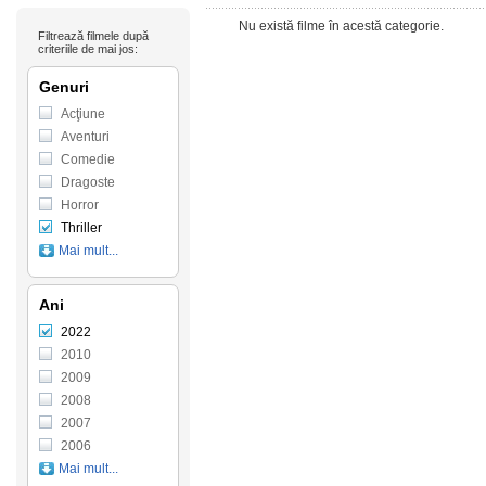
Nu există filme în acestă categorie.
Filtrează filmele după
criteriile de mai jos:
Genuri
Acţiune
Aventuri
Comedie
Dragoste
Horror
Thriller
Mai mult...
Ani
2022
2010
2009
2008
2007
2006
Mai mult...