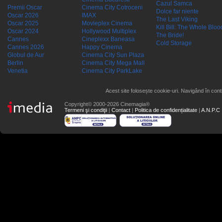
Cazul Samca
Premii Oscar
Cinema City Cotroceni
Dolce far niente
Oscar 2026
IMAX
The Last Viking
Oscar 2025
Movieplex Cinema
Kill Bill: The Whole Blood
Oscar 2024
Hollywood Multiplex
The Bride!
Cannes
Cineplexx Baneasa
Cold Storage
Cannes 2026
Happy Cinema
Globul de Aur
Cinema City Sun Plaza
Berlin
Cinema City Mega Mall
Venetia
Cinema City ParkLake
Acest site folosește cookie-uri. Navigând în conti
Copyright© 2000-2026 Cinemagia®
Termeni şi condiţii
|
Contact
|
Politica de confidențialitate
|
A.N.P.C