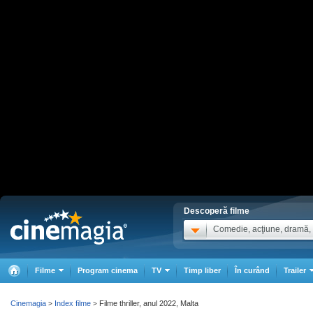
Descoperă filme
Comedie, acţiune, dramă, .
Filme
Program cinema
TV
Timp liber
În curând
Trailer
Cinemagia
Index filme
Filme thriller, anul 2022, Malta
>
>