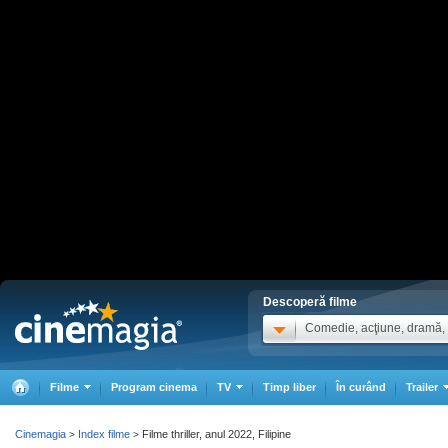
Descoperă filme
Comedie, acţiune, dramă, .
Filme
Program cinema
TV
Timp liber
În curând
Trailer
Cinemagia
Index filme
Filme thriller, anul 2022, Filipine
>
>