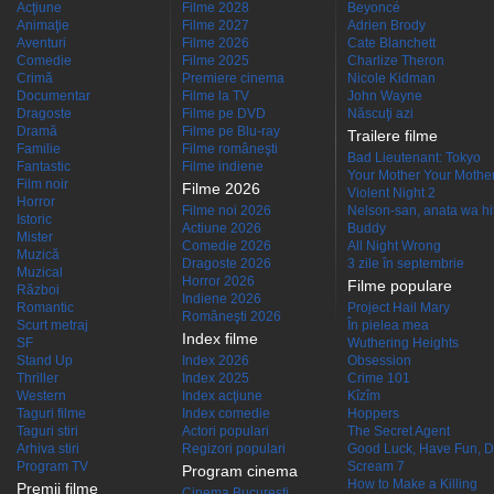
Acţiune
Filme 2028
Beyoncé
Animaţie
Filme 2027
Adrien Brody
Aventuri
Filme 2026
Cate Blanchett
Comedie
Filme 2025
Charlize Theron
Crimă
Premiere cinema
Nicole Kidman
Documentar
Filme la TV
John Wayne
Dragoste
Filme pe DVD
Născuţi azi
Dramă
Filme pe Blu-ray
Trailere filme
Familie
Filme româneşti
Bad Lieutenant: Tokyo
Fantastic
Filme indiene
Your Mother Your Mother 
Film noir
Filme 2026
Violent Night 2
Horror
Filme noi 2026
Nelson-san, anata wa hit
Istoric
Actiune 2026
Buddy
Mister
Comedie 2026
All Night Wrong
Muzică
Dragoste 2026
3 zile în septembrie
Muzical
Horror 2026
Filme populare
Război
Indiene 2026
Romantic
Project Hail Mary
Româneşti 2026
Scurt metraj
În pielea mea
Index filme
SF
Wuthering Heights
Stand Up
Index 2026
Obsession
Thriller
Index 2025
Crime 101
Western
Index acţiune
Kîzîm
Taguri filme
Index comedie
Hoppers
Taguri stiri
Actori populari
The Secret Agent
Arhiva stiri
Regizori populari
Good Luck, Have Fun, D
Program TV
Scream 7
Program cinema
How to Make a Killing
Premii filme
Cinema Bucuresti