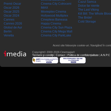
Cazul Samca
Premii Oscar
Cinema City Cotroceni
Dolce far niente
Oscar 2026
IMAX
The Last Viking
Oscar 2025
Movieplex Cinema
Kill Bill: The Whole Blood
Oscar 2024
Hollywood Multiplex
The Bride!
Cannes
Cineplexx Baneasa
Cold Storage
Cannes 2026
Happy Cinema
Globul de Aur
Cinema City Sun Plaza
Berlin
Cinema City Mega Mall
Venetia
Cinema City ParkLake
Acest site folosește cookie-uri. Navigând în conti
Copyright© 2000-2026 Cinemagia®
Termeni şi condiţii
|
Contact
|
Politica de confidențialitate
|
A.N.P.C