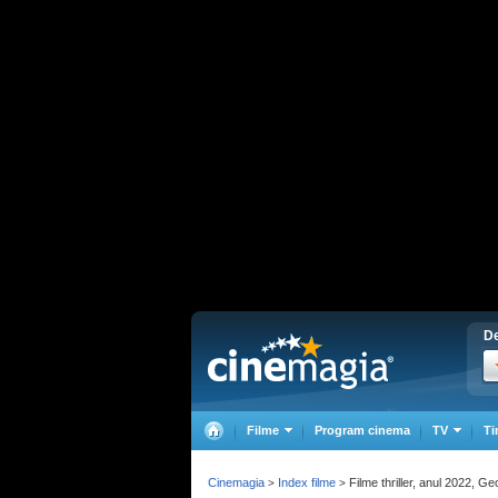
De
Filme
Program cinema
TV
Ti
Cinemagia
Index filme
Filme thriller, anul 2022, Ge
>
>