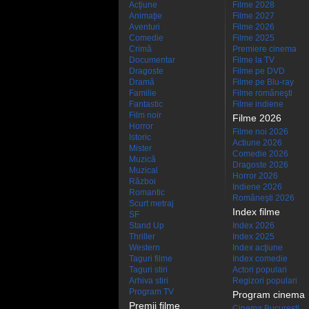
Acţiune
Filme 2028
Animaţie
Filme 2027
Aventuri
Filme 2026
Comedie
Filme 2025
Crimă
Premiere cinema
Documentar
Filme la TV
Dragoste
Filme pe DVD
Dramă
Filme pe Blu-ray
Familie
Filme româneşti
Fantastic
Filme indiene
Film noir
Filme 2026
Horror
Filme noi 2026
Istoric
Actiune 2026
Mister
Comedie 2026
Muzică
Dragoste 2026
Muzical
Horror 2026
Război
Indiene 2026
Romantic
Româneşti 2026
Scurt metraj
Index filme
SF
Stand Up
Index 2026
Thriller
Index 2025
Western
Index acţiune
Taguri filme
Index comedie
Taguri stiri
Actori populari
Arhiva stiri
Regizori populari
Program TV
Program cinema
Premii filme
Cinema Bucuresti