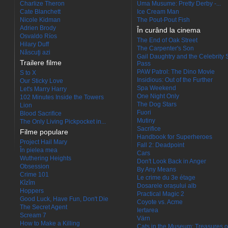
Charlize Theron
Uma Musume: Pretty Derby -...
Cate Blanchett
Ice Cream Man
Nicole Kidman
The Pout-Pout Fish
Adrien Brody
În curând la cinema
Osvaldo Ríos
The End of Oak Street
Hilary Duff
The Carpenter's Son
Născuţi azi
Gail Daughtry and the Celebrity 
Trailere filme
Pass
PAW Patrol: The Dino Movie
S to X
Insidious: Out of the Further
Our Sticky Love
Spa Weekend
Let's Marry Harry
One Night Only
102 Minutes Inside the Towers
The Dog Stars
Lion
Fuori
Blood Sacrifice
Mutiny
The Only Living Pickpocket in...
Sacrifice
Filme populare
Handbook for Superheroes
Project Hail Mary
Fall 2: Deadpoint
În pielea mea
Cars
Wuthering Heights
Don't Look Back in Anger
Obsession
By Any Means
Crime 101
Le crime du 3e étage
Kîzîm
Dosarele orașului alb
Hoppers
Practical Magic 2
Good Luck, Have Fun, Don't Die
Coyote vs. Acme
The Secret Agent
Iertarea
Scream 7
Värn
How to Make a Killing
Cats in the Museum: Treasures o