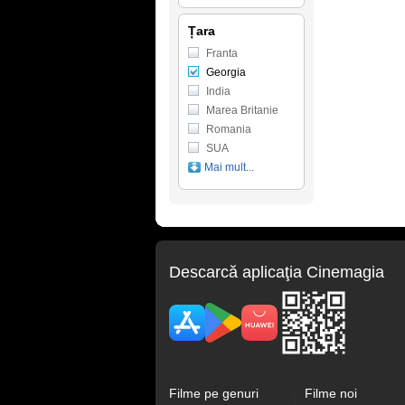
Țara
Franta
Georgia
India
Marea Britanie
Romania
SUA
Mai mult...
Descarcă aplicaţia Cinemagia
Filme pe genuri
Filme noi