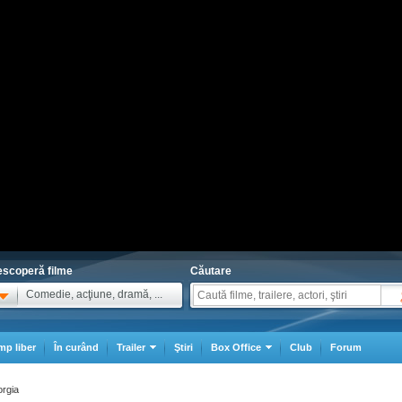
scoperă filme
Căutare
Comedie, acţiune, dramă, ...
mp liber
În curând
Trailer
Ştiri
Box Office
Club
Forum
orgia