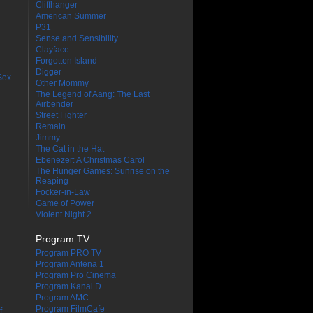
Cliffhanger
American Summer
P31
Sense and Sensibility
Clayface
Forgotten Island
Digger
Sex
Other Mommy
The Legend of Aang: The Last
Airbender
Street Fighter
Remain
Jimmy
The Cat in the Hat
Ebenezer: A Christmas Carol
The Hunger Games: Sunrise on the
Reaping
Focker-in-Law
Game of Power
Violent Night 2
Program TV
Program PRO TV
Program Antena 1
Program Pro Cinema
Program Kanal D
Program AMC
Program FilmCafe
f