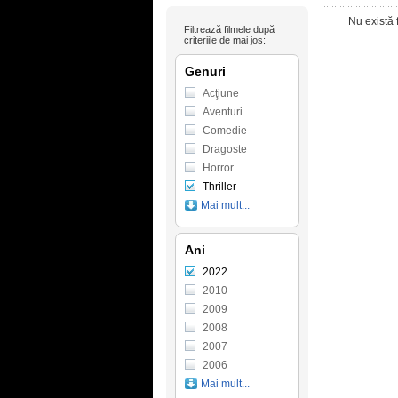
Nu există 
Filtrează filmele după
criteriile de mai jos:
Genuri
Acţiune
Aventuri
Comedie
Dragoste
Horror
Thriller
Mai mult...
Ani
2022
2010
2009
2008
2007
2006
Mai mult...