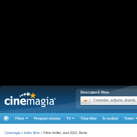
Descoperă filme
Comedie, acţiune, dramă, .
Filme
Program cinema
TV
Timp liber
În curând
Trailer
Cinemagia
Index filme
Filme thriller, anul 2022, Benin
>
>