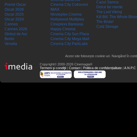
Cazul Samca
Premii Oscar
Cinema City Cotroceni
Dolce far niente
Oscar 2026
IMAX
The Last Viking
Oscar 2025
Movieplex Cinema
Kill Bill: The Whole Blood
Oscar 2024
Hollywood Multiplex
The Bride!
Cannes
Cineplexx Baneasa
Cold Storage
Cannes 2026
Happy Cinema
Globul de Aur
Cinema City Sun Plaza
Berlin
Cinema City Mega Mall
Venetia
Cinema City ParkLake
Acest site folosește cookie-uri. Navigând în conti
Copyright© 2000-2026 Cinemagia®
Termeni şi condiţii
|
Contact
|
Politica de confidențialitate
|
A.N.P.C