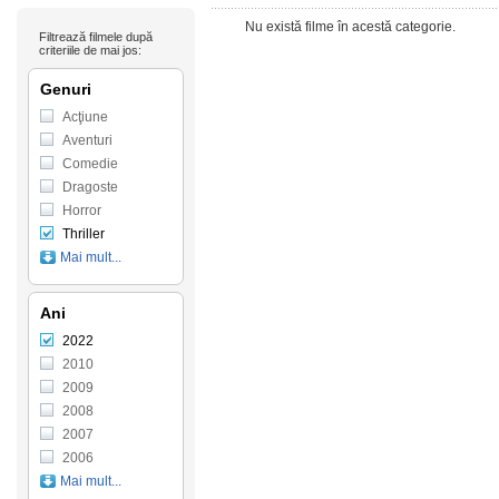
Nu există filme în acestă categorie.
Filtrează filmele după
criteriile de mai jos:
Genuri
Acţiune
Aventuri
Comedie
Dragoste
Horror
Thriller
Mai mult...
Ani
2022
2010
2009
2008
2007
2006
Mai mult...