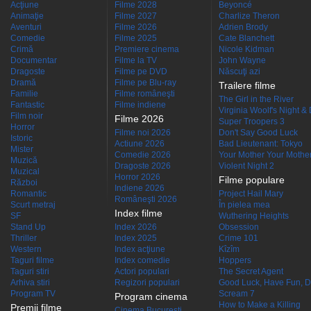
Acţiune
Filme 2028
Beyoncé
Animaţie
Filme 2027
Charlize Theron
Aventuri
Filme 2026
Adrien Brody
Comedie
Filme 2025
Cate Blanchett
Crimă
Premiere cinema
Nicole Kidman
Documentar
Filme la TV
John Wayne
Dragoste
Filme pe DVD
Născuţi azi
Dramă
Filme pe Blu-ray
Trailere filme
Familie
Filme româneşti
The Girl in the River
Fantastic
Filme indiene
Virginia Woolf's Night &
Film noir
Filme 2026
Super Troopers 3
Horror
Filme noi 2026
Don't Say Good Luck
Istoric
Actiune 2026
Bad Lieutenant: Tokyo
Mister
Comedie 2026
Your Mother Your Mother 
Muzică
Dragoste 2026
Violent Night 2
Muzical
Horror 2026
Filme populare
Război
Indiene 2026
Romantic
Project Hail Mary
Româneşti 2026
Scurt metraj
În pielea mea
Index filme
SF
Wuthering Heights
Stand Up
Index 2026
Obsession
Thriller
Index 2025
Crime 101
Western
Index acţiune
Kîzîm
Taguri filme
Index comedie
Hoppers
Taguri stiri
Actori populari
The Secret Agent
Arhiva stiri
Regizori populari
Good Luck, Have Fun, D
Program TV
Scream 7
Program cinema
How to Make a Killing
Premii filme
Cinema Bucuresti