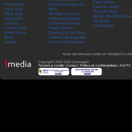
Cazul Samca
Premii Oscar
Cinema City Cotroceni
Dolce far niente
Oscar 2026
IMAX
The Last Viking
Oscar 2025
Movieplex Cinema
Kill Bill: The Whole Blood
Oscar 2024
Hollywood Multiplex
The Bride!
Cannes
Cineplexx Baneasa
Cold Storage
Cannes 2026
Happy Cinema
Globul de Aur
Cinema City Sun Plaza
Berlin
Cinema City Mega Mall
Venetia
Cinema City ParkLake
Acest site folosește cookie-uri. Navigând în conti
Copyright© 2000-2026 Cinemagia®
Termeni şi condiţii
|
Contact
|
Politica de confidențialitate
|
A.N.P.C