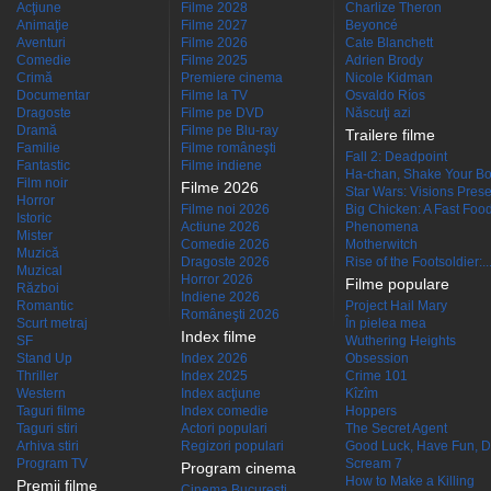
Acţiune
Filme 2028
Charlize Theron
Animaţie
Filme 2027
Beyoncé
Aventuri
Filme 2026
Cate Blanchett
Comedie
Filme 2025
Adrien Brody
Crimă
Premiere cinema
Nicole Kidman
Documentar
Filme la TV
Osvaldo Ríos
Dragoste
Filme pe DVD
Născuţi azi
Dramă
Filme pe Blu-ray
Trailere filme
Familie
Filme româneşti
Fall 2: Deadpoint
Fantastic
Filme indiene
Ha-chan, Shake Your Bo
Film noir
Filme 2026
Star Wars: Visions Presen
Horror
Filme noi 2026
Big Chicken: A Fast Food
Istoric
Actiune 2026
Phenomena
Mister
Comedie 2026
Motherwitch
Muzică
Dragoste 2026
Rise of the Footsoldier:..
Muzical
Horror 2026
Filme populare
Război
Indiene 2026
Romantic
Project Hail Mary
Româneşti 2026
Scurt metraj
În pielea mea
Index filme
SF
Wuthering Heights
Stand Up
Index 2026
Obsession
Thriller
Index 2025
Crime 101
Western
Index acţiune
Kîzîm
Taguri filme
Index comedie
Hoppers
Taguri stiri
Actori populari
The Secret Agent
Arhiva stiri
Regizori populari
Good Luck, Have Fun, D
Program TV
Scream 7
Program cinema
How to Make a Killing
Premii filme
Cinema Bucuresti