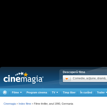
Descoperă filme
Comedie, acţiune, dramă, .
Filme
Program cinema
TV
Timp liber
În curând
Trailer
Cinemagia
Index filme
Filme thriller, anul 1990, Germania
>
>