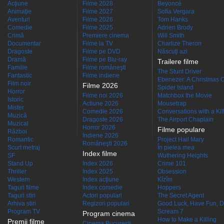
Acţiune
Filme 2028
Beyoncé
Animaţie
Filme 2027
Sofía Vergara
Aventuri
Filme 2026
Tom Hanks
Comedie
Filme 2025
Adrien Brody
Crimă
Premiere cinema
Will Smith
Documentar
Filme la TV
Charlize Theron
Dragoste
Filme pe DVD
Născuţi azi
Dramă
Filme pe Blu-ray
Trailere filme
Familie
Filme româneşti
The Stunt Driver
Fantastic
Filme indiene
Ebenezer: A Christmas C
Film noir
Filme 2026
Spider Island
Horror
Filme noi 2026
Matchbox the Movie
Istoric
Actiune 2026
Mousetrap
Mister
Comedie 2026
Conversations with a Kille
Muzică
Dragoste 2026
The Airport Chaplain
Muzical
Horror 2026
Filme populare
Război
Indiene 2026
Romantic
Project Hail Mary
Româneşti 2026
Scurt metraj
În pielea mea
Index filme
SF
Wuthering Heights
Stand Up
Index 2026
Crime 101
Thriller
Index 2025
Obsession
Western
Index acţiune
Kîzîm
Taguri filme
Index comedie
Hoppers
Taguri stiri
Actori populari
The Secret Agent
Arhiva stiri
Regizori populari
Good Luck, Have Fun, D
Program TV
Scream 7
Program cinema
How to Make a Killing
Premii filme
Cinema Bucuresti