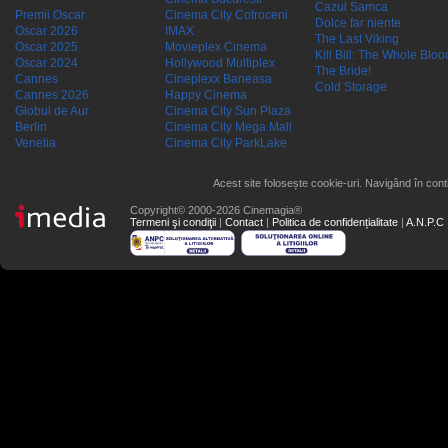
Cazul Samca
Premii Oscar
Cinema City Cotroceni
Dolce far niente
Oscar 2026
IMAX
The Last Viking
Oscar 2025
Movieplex Cinema
Kill Bill: The Whole Blood
Oscar 2024
Hollywood Multiplex
The Bride!
Cannes
Cineplexx Baneasa
Cold Storage
Cannes 2026
Happy Cinema
Globul de Aur
Cinema City Sun Plaza
Berlin
Cinema City Mega Mall
Venetia
Cinema City ParkLake
Acest site folosește cookie-uri. Navigând în conti
Copyright© 2000-2026 Cinemagia®
Termeni şi condiţii
|
Contact
|
Politica de confidențialitate
|
A.N.P.C