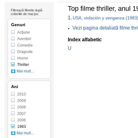
Top filme thriller, anul
Filtrează filmele după
criteriile de mai jos:
1.
USA, violación y venganza (1983
Genuri
Vezi pagina detaliată filme th
Acţiune
Aventuri
Index alfabetic
Comedie
U
Dragoste
Horror
Thriller
Mai mult...
Ani
2010
2009
2008
2007
2006
1983
Mai mult...