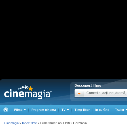
Descoperă filme
Comedie, acţiune, dramă, .
Filme
Program cinema
TV
Timp liber
În curând
Trailer
Cinemagia
Index filme
Filme thriller, anul 1983, Germania
>
>