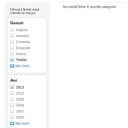
Nu există filme în acestă categorie.
Filtrează filmele după
criteriile de mai jos:
Genuri
Acţiune
Aventuri
Comedie
Dragoste
Horror
Thriller
Mai mult...
Ani
2913
2010
2009
2008
2007
2006
Mai mult...