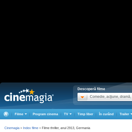
Descoperă filme
Comedie, acţiune, dramă, .
Filme
Program cinema
TV
Timp liber
În curând
Trailer
Cinemagia
Index filme
Filme thriller, anul 2913, Germania
>
>