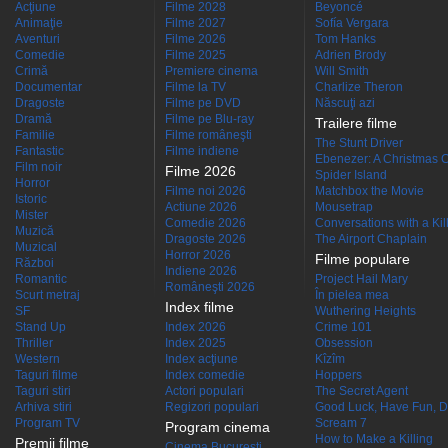
Acţiune
Filme 2028
Beyoncé
Animaţie
Filme 2027
Sofía Vergara
Aventuri
Filme 2026
Tom Hanks
Comedie
Filme 2025
Adrien Brody
Crimă
Premiere cinema
Will Smith
Documentar
Filme la TV
Charlize Theron
Dragoste
Filme pe DVD
Născuţi azi
Dramă
Filme pe Blu-ray
Trailere filme
Familie
Filme româneşti
The Stunt Driver
Fantastic
Filme indiene
Ebenezer: A Christmas C
Film noir
Filme 2026
Spider Island
Horror
Filme noi 2026
Matchbox the Movie
Istoric
Actiune 2026
Mousetrap
Mister
Comedie 2026
Conversations with a Kille
Muzică
Dragoste 2026
The Airport Chaplain
Muzical
Horror 2026
Filme populare
Război
Indiene 2026
Romantic
Project Hail Mary
Româneşti 2026
Scurt metraj
În pielea mea
Index filme
SF
Wuthering Heights
Stand Up
Index 2026
Crime 101
Thriller
Index 2025
Obsession
Western
Index acţiune
Kîzîm
Taguri filme
Index comedie
Hoppers
Taguri stiri
Actori populari
The Secret Agent
Arhiva stiri
Regizori populari
Good Luck, Have Fun, D
Program TV
Scream 7
Program cinema
How to Make a Killing
Premii filme
Cinema Bucuresti