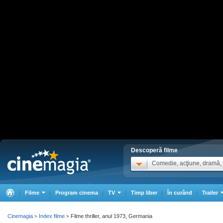
Descoperă filme
Comedie, acţiune, dramă, .
Filme
Program cinema
TV
Timp liber
În curând
Trailer
Cinemagia
Index filme
Filme thriller, anul 1973, Germania
>
>