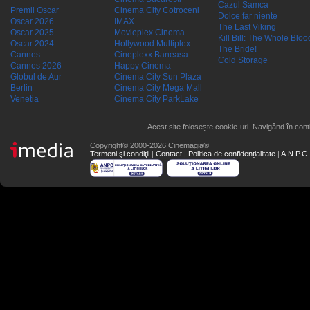
Cazul Samca
Premii Oscar
Cinema City Cotroceni
Dolce far niente
Oscar 2026
IMAX
The Last Viking
Oscar 2025
Movieplex Cinema
Kill Bill: The Whole Blood
Oscar 2024
Hollywood Multiplex
The Bride!
Cannes
Cineplexx Baneasa
Cold Storage
Cannes 2026
Happy Cinema
Globul de Aur
Cinema City Sun Plaza
Berlin
Cinema City Mega Mall
Venetia
Cinema City ParkLake
Acest site folosește cookie-uri. Navigând în conti
Copyright© 2000-2026 Cinemagia®
Termeni şi condiţii
|
Contact
|
Politica de confidențialitate
|
A.N.P.C