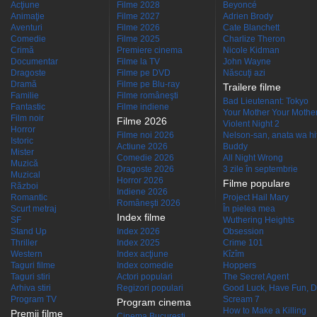
Acţiune
Filme 2028
Beyoncé
Animaţie
Filme 2027
Adrien Brody
Aventuri
Filme 2026
Cate Blanchett
Comedie
Filme 2025
Charlize Theron
Crimă
Premiere cinema
Nicole Kidman
Documentar
Filme la TV
John Wayne
Dragoste
Filme pe DVD
Născuţi azi
Dramă
Filme pe Blu-ray
Trailere filme
Familie
Filme româneşti
Bad Lieutenant: Tokyo
Fantastic
Filme indiene
Your Mother Your Mother 
Film noir
Filme 2026
Violent Night 2
Horror
Filme noi 2026
Nelson-san, anata wa hit
Istoric
Actiune 2026
Buddy
Mister
Comedie 2026
All Night Wrong
Muzică
Dragoste 2026
3 zile în septembrie
Muzical
Horror 2026
Filme populare
Război
Indiene 2026
Romantic
Project Hail Mary
Româneşti 2026
Scurt metraj
În pielea mea
Index filme
SF
Wuthering Heights
Stand Up
Index 2026
Obsession
Thriller
Index 2025
Crime 101
Western
Index acţiune
Kîzîm
Taguri filme
Index comedie
Hoppers
Taguri stiri
Actori populari
The Secret Agent
Arhiva stiri
Regizori populari
Good Luck, Have Fun, D
Program TV
Scream 7
Program cinema
How to Make a Killing
Premii filme
Cinema Bucuresti