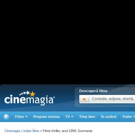
Descoperă filme
Comedie, acţiune, dramă, .
Filme
Program cinema
TV
Timp liber
În curând
Trailer
Cinemagia
Index filme
Filme thriller, anul 1999, Germania
>
>