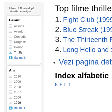
Top filme thril
Filtrează filmele după
criteriile de mai jos:
1.
Fight Club (199
Genuri
Acţiune
2.
Blue Streak (19
Aventuri
Comedie
3.
The Thirteenth 
Dragoste
4.
Horror
Long Hello and
Thriller
Mai mult...
Vezi pagina det
Ani
Index alfabetic
2010
2009
B
F
L
T
2008
2007
2006
1999
Mai mult...