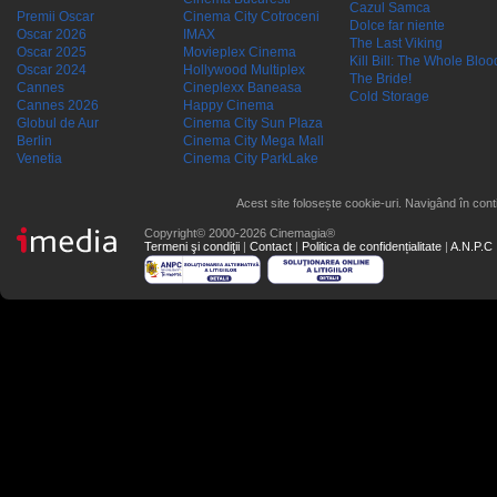
Cazul Samca
Premii Oscar
Cinema City Cotroceni
Dolce far niente
Oscar 2026
IMAX
The Last Viking
Oscar 2025
Movieplex Cinema
Kill Bill: The Whole Blood
Oscar 2024
Hollywood Multiplex
The Bride!
Cannes
Cineplexx Baneasa
Cold Storage
Cannes 2026
Happy Cinema
Globul de Aur
Cinema City Sun Plaza
Berlin
Cinema City Mega Mall
Venetia
Cinema City ParkLake
Acest site folosește cookie-uri. Navigând în conti
Copyright© 2000-2026 Cinemagia®
Termeni şi condiţii
|
Contact
|
Politica de confidențialitate
|
A.N.P.C