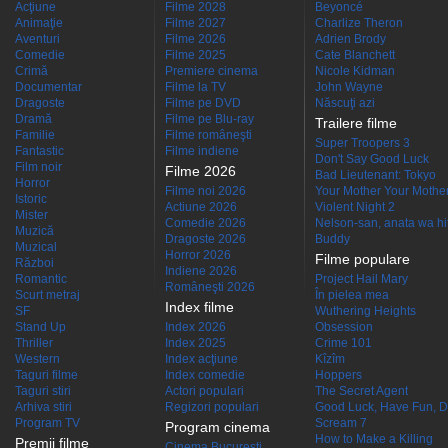
Acţiune
Filme 2028
Beyoncé
Animaţie
Filme 2027
Charlize Theron
Aventuri
Filme 2026
Adrien Brody
Comedie
Filme 2025
Cate Blanchett
Crimă
Premiere cinema
Nicole Kidman
Documentar
Filme la TV
John Wayne
Dragoste
Filme pe DVD
Născuţi azi
Dramă
Filme pe Blu-ray
Trailere filme
Familie
Filme româneşti
Super Troopers 3
Fantastic
Filme indiene
Don't Say Good Luck
Film noir
Filme 2026
Bad Lieutenant: Tokyo
Horror
Filme noi 2026
Your Mother Your Mother 
Istoric
Actiune 2026
Violent Night 2
Mister
Comedie 2026
Nelson-san, anata wa hit
Muzică
Dragoste 2026
Buddy
Muzical
Horror 2026
Filme populare
Război
Indiene 2026
Romantic
Project Hail Mary
Româneşti 2026
Scurt metraj
În pielea mea
Index filme
SF
Wuthering Heights
Stand Up
Index 2026
Obsession
Thriller
Index 2025
Crime 101
Western
Index acţiune
Kîzîm
Taguri filme
Index comedie
Hoppers
Taguri stiri
Actori populari
The Secret Agent
Arhiva stiri
Regizori populari
Good Luck, Have Fun, D
Program TV
Scream 7
Program cinema
How to Make a Killing
Premii filme
Cinema Bucuresti