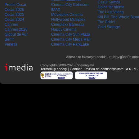
Cazul Samca
Premii Oscar
Cinema City Cotroceni
Dolce far niente
Oscar 2026
IMAX
The Last Viking
Oscar 2025
Movieplex Cinema
Kill Bill: The Whole Blood
Oscar 2024
Hollywood Multiplex
The Bride!
Cannes
Cineplexx Baneasa
Cold Storage
Cannes 2026
Happy Cinema
Globul de Aur
Cinema City Sun Plaza
Berlin
Cinema City Mega Mall
Venetia
Cinema City ParkLake
Acest site folosește cookie-uri. Navigând în conti
Copyright© 2000-2026 Cinemagia®
Termeni şi condiţii
|
Contact
|
Politica de confidențialitate
|
A.N.P.C