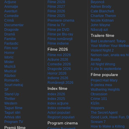
Acţiune
Filme 2028
Beyoncé
Animaţie
Filme 2027
Adrien Brody
Aventuri
Filme 2026
Cate Blanchett
Comedie
Filme 2025
Charlize Theron
Crimă
Premiere cinema
Nicole Kidman
Documentar
Filme la TV
John Wayne
Dragoste
Filme pe DVD
Născuţi azi
Dramă
Filme pe Blu-ray
Trailere filme
Familie
Filme româneşti
Bad Lieutenant: Tokyo
Fantastic
Filme indiene
Your Mother Your Mother 
Film noir
Filme 2026
Violent Night 2
Horror
Filme noi 2026
Nelson-san, anata wa hit
Istoric
Actiune 2026
Buddy
Mister
Comedie 2026
All Night Wrong
Muzică
Dragoste 2026
3 zile în septembrie
Muzical
Horror 2026
Filme populare
Război
Indiene 2026
Romantic
Project Hail Mary
Româneşti 2026
Scurt metraj
În pielea mea
Index filme
SF
Wuthering Heights
Stand Up
Index 2026
Obsession
Thriller
Index 2025
Crime 101
Western
Index acţiune
Kîzîm
Taguri filme
Index comedie
Hoppers
Taguri stiri
Actori populari
The Secret Agent
Arhiva stiri
Regizori populari
Good Luck, Have Fun, D
Program TV
Scream 7
Program cinema
How to Make a Killing
Premii filme
Cinema Bucuresti