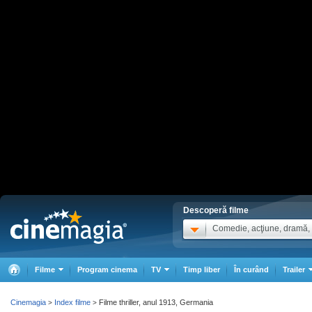
Descoperă filme
Comedie, acţiune, dramă, .
Filme
Program cinema
TV
Timp liber
În curând
Trailer
Cinemagia
Index filme
Filme thriller, anul 1913, Germania
>
>