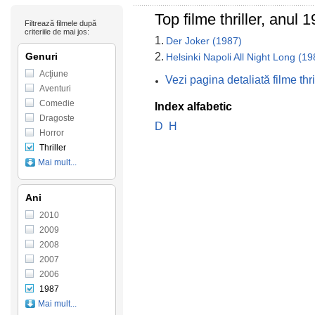
Top filme thriller, anul
Filtrează filmele după
criteriile de mai jos:
1.
Der Joker (1987)
Genuri
2.
Helsinki Napoli All Night Long (19
Acţiune
Vezi pagina detaliată filme th
Aventuri
Comedie
Index alfabetic
Dragoste
D
H
Horror
Thriller
Mai mult...
Ani
2010
2009
2008
2007
2006
1987
Mai mult...