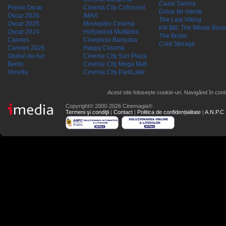
Cazul Samca
Premii Oscar
Cinema City Cotroceni
Dolce far niente
Oscar 2026
IMAX
The Last Viking
Oscar 2025
Movieplex Cinema
Kill Bill: The Whole Blood
Oscar 2024
Hollywood Multiplex
The Bride!
Cannes
Cineplexx Baneasa
Cold Storage
Cannes 2026
Happy Cinema
Globul de Aur
Cinema City Sun Plaza
Berlin
Cinema City Mega Mall
Venetia
Cinema City ParkLake
Acest site folosește cookie-uri. Navigând în conti
Copyright© 2000-2026 Cinemagia®
Termeni şi condiţii
|
Contact
|
Politica de confidențialitate
|
A.N.P.C