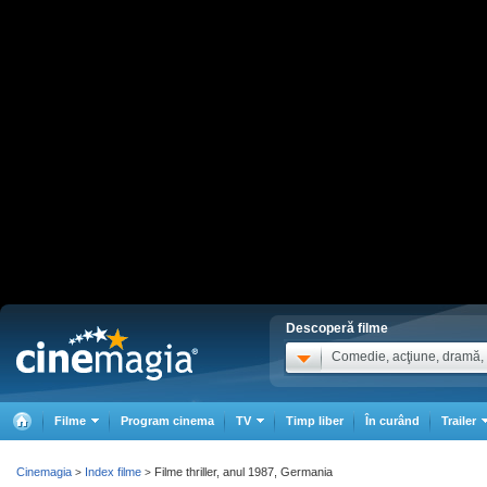
Descoperă filme
Comedie, acţiune, dramă, .
Filme
Program cinema
TV
Timp liber
În curând
Trailer
Cinemagia
Index filme
Filme thriller, anul 1987, Germania
>
>