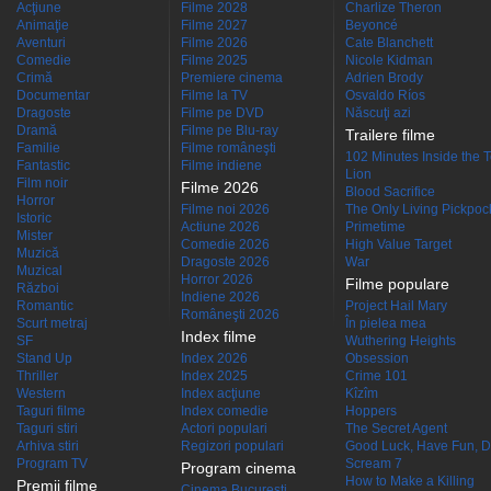
Acţiune
Filme 2028
Charlize Theron
Animaţie
Filme 2027
Beyoncé
Aventuri
Filme 2026
Cate Blanchett
Comedie
Filme 2025
Nicole Kidman
Crimă
Premiere cinema
Adrien Brody
Documentar
Filme la TV
Osvaldo Ríos
Dragoste
Filme pe DVD
Născuţi azi
Dramă
Filme pe Blu-ray
Trailere filme
Familie
Filme româneşti
102 Minutes Inside the 
Fantastic
Filme indiene
Lion
Film noir
Filme 2026
Blood Sacrifice
Horror
Filme noi 2026
The Only Living Pickpocke
Istoric
Actiune 2026
Primetime
Mister
Comedie 2026
High Value Target
Muzică
Dragoste 2026
War
Muzical
Horror 2026
Filme populare
Război
Indiene 2026
Romantic
Project Hail Mary
Româneşti 2026
Scurt metraj
În pielea mea
Index filme
SF
Wuthering Heights
Stand Up
Index 2026
Obsession
Thriller
Index 2025
Crime 101
Western
Index acţiune
Kîzîm
Taguri filme
Index comedie
Hoppers
Taguri stiri
Actori populari
The Secret Agent
Arhiva stiri
Regizori populari
Good Luck, Have Fun, D
Program TV
Scream 7
Program cinema
How to Make a Killing
Premii filme
Cinema Bucuresti