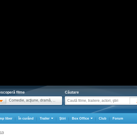
scoperă filme
Căutare
Comedie, acţiune, dramă, ...
mp liber
În curând
Trailer
Ştiri
Box Office
Club
Forum
913