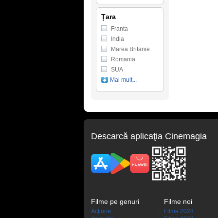
Țara
Franta
India
Marea Britanie
Romania
SUA
Mai mult...
Descarcă aplicaţia Cinemagia
Filme pe genuri
Filme noi
Acţiune
Filme 2028