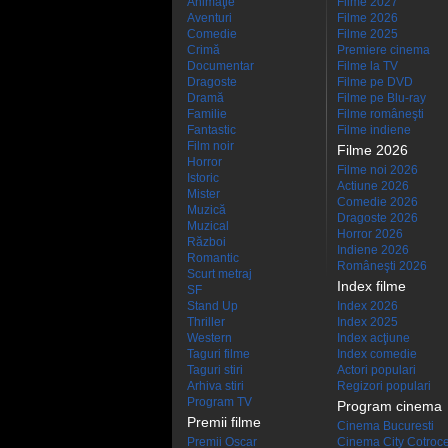
Animaţie
Filme 2027
Aventuri
Filme 2026
Comedie
Filme 2025
Crimă
Premiere cinema
Documentar
Filme la TV
Dragoste
Filme pe DVD
Dramă
Filme pe Blu-ray
Familie
Filme româneşti
Fantastic
Filme indiene
Film noir
Filme 2026
Horror
Filme noi 2026
Istoric
Actiune 2026
Mister
Comedie 2026
Muzică
Dragoste 2026
Muzical
Horror 2026
Război
Indiene 2026
Romantic
Româneşti 2026
Scurt metraj
Index filme
SF
Stand Up
Index 2026
Thriller
Index 2025
Western
Index acţiune
Taguri filme
Index comedie
Taguri stiri
Actori populari
Arhiva stiri
Regizori populari
Program TV
Program cinema
Premii filme
Cinema Bucuresti
Premii Oscar
Cinema City Cotroc