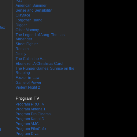
P31
American Summer
Sense and Sensibility
Clayface
Forgotten Island
Digger
Sex
Other Mommy
The Legend of Aang: The Last
Airbender
Street Fighter
Remain
Jimmy
The Cat in the Hat
Ebenezer: A Christmas Carol
The Hunger Games: Sunrise on the
Reaping
Focker-in-Law
Game of Power
Violent Night 2
Program TV
Program PRO TV
Program Antena 1
Program Pro Cinema
Program Kanal D
Program AMC
Program FilmCafe
f
Program Diva