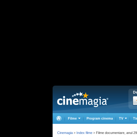
De
Filme
Program cinema
TV
Ti
Cinemagia
Index filme
Filme documentare, anul 2
>
>