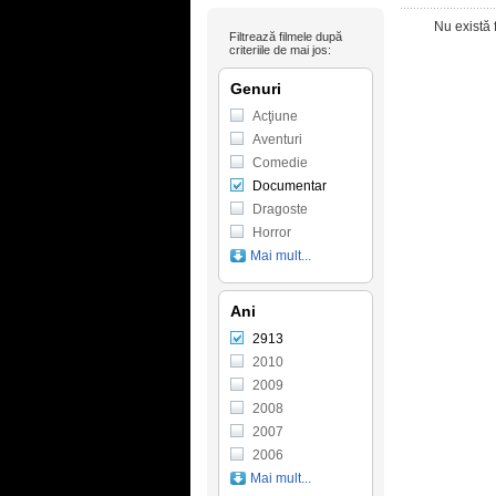
Nu există 
Filtrează filmele după
criteriile de mai jos:
Genuri
Acţiune
Aventuri
Comedie
Documentar
Dragoste
Horror
Mai mult...
Ani
2913
2010
2009
2008
2007
2006
Mai mult...