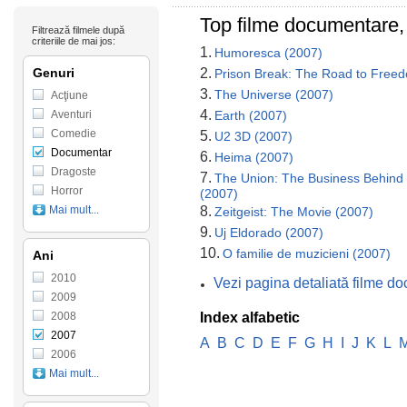
Top filme documentare,
Filtrează filmele după
criteriile de mai jos:
1.
Humoresca (2007)
Genuri
2.
Prison Break: The Road to Free
3.
The Universe (2007)
Acţiune
4.
Aventuri
Earth (2007)
Comedie
5.
U2 3D (2007)
Documentar
6.
Heima (2007)
Dragoste
7.
The Union: The Business Behind 
Horror
(2007)
Mai mult...
8.
Zeitgeist: The Movie (2007)
9.
Uj Eldorado (2007)
10.
O familie de muzicieni (2007)
Ani
2010
Vezi pagina detaliată filme d
2009
2008
Index alfabetic
2007
A
B
C
D
E
F
G
H
I
J
K
L
2006
Mai mult...