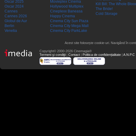
Oscar 2025
Movieplex Cinema
Kill Bill: The Whole Blood
Oscar 2024
Hollywood Multiplex
The Bride!
Cannes
Cineplexx Baneasa
Cold Storage
Cannes 2026
Happy Cinema
Globul de Aur
Cinema City Sun Plaza
Berlin
Cinema City Mega Mall
Venetia
Cinema City ParkLake
Acest site folosește cookie-uri. Navigând în conti
Copyright© 2000-2026 Cinemagia®
Termeni şi condiţii
|
Contact
|
Politica de confidențialitate
|
A.N.P.C