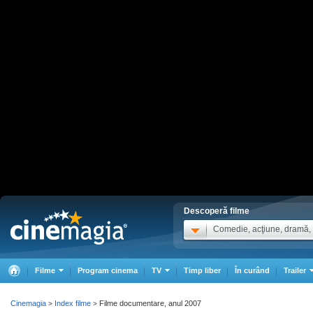
Descoperă filme
Comedie, acţiune, dramă, .
Filme
Program cinema
TV
Timp liber
În curând
Trailer
Cinemagia
Index filme
Filme documentare, anul 2007
>
>