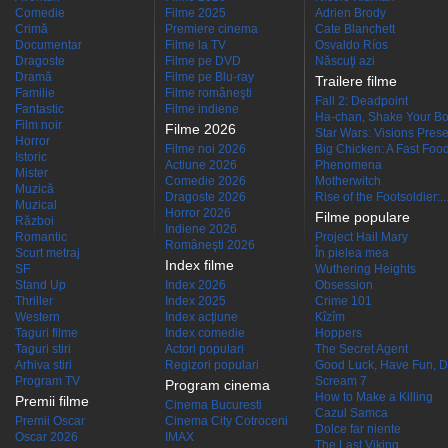
Comedie
Filme 2025
Adrien Brody
Crimă
Premiere cinema
Cate Blanchett
Documentar
Filme la TV
Osvaldo Ríos
Dragoste
Filme pe DVD
Născuţi azi
Dramă
Filme pe Blu-ray
Trailere filme
Familie
Filme româneşti
Fall 2: Deadpoint
Fantastic
Filme indiene
Ha-chan, Shake Your Bo
Film noir
Filme 2026
Star Wars: Visions Presen
Horror
Filme noi 2026
Big Chicken: A Fast Food
Istoric
Actiune 2026
Phenomena
Mister
Comedie 2026
Motherwitch
Muzică
Dragoste 2026
Rise of the Footsoldier:..
Muzical
Horror 2026
Filme populare
Război
Indiene 2026
Romantic
Project Hail Mary
Româneşti 2026
Scurt metraj
În pielea mea
Index filme
SF
Wuthering Heights
Stand Up
Index 2026
Obsession
Thriller
Index 2025
Crime 101
Western
Index acţiune
Kîzîm
Taguri filme
Index comedie
Hoppers
Taguri stiri
Actori populari
The Secret Agent
Arhiva stiri
Regizori populari
Good Luck, Have Fun, D
Program TV
Scream 7
Program cinema
How to Make a Killing
Premii filme
Cinema Bucuresti
Cazul Samca
Premii Oscar
Cinema City Cotroceni
Dolce far niente
Oscar 2026
IMAX
The Last Viking