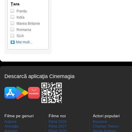
Țara
Franta
India
Marea Britanie
Romania
SUA
Mai mult...
Descarcă aplicaţia Cinemagia
Filme pe genuri
Filme noi
Actori populari
Acţiune
Filme 2028
Beyoncé
Animaţie
Filme 2027
Charlize Theron
Aventuri
Filme 2026
Nicole Kidman