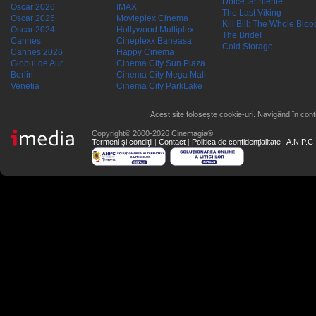
Dolce far niente
Oscar 2026
IMAX
The Last Viking
Oscar 2025
Movieplex Cinema
Kill Bill: The Whole Blood
Oscar 2024
Hollywood Multiplex
The Bride!
Cannes
Cineplexx Baneasa
Cold Storage
Cannes 2026
Happy Cinema
Globul de Aur
Cinema City Sun Plaza
Berlin
Cinema City Mega Mall
Venetia
Cinema City ParkLake
Acest site folosește cookie-uri. Navigând în conti
Copyright© 2000-2026 Cinemagia®
Termeni şi condiţii
|
Contact
|
Politica de confidențialitate
|
A.N.P.C