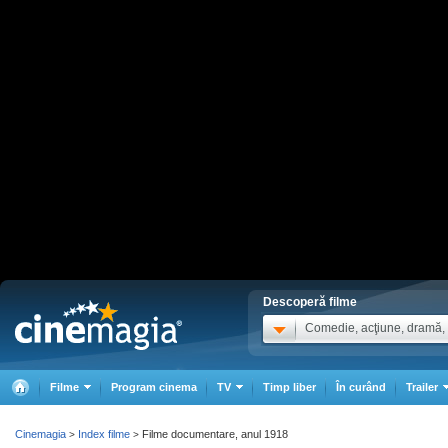
Descoperă filme
Comedie, acţiune, dramă, .
Filme
Program cinema
TV
Timp liber
În curând
Trailer
Cinemagia
Index filme
Filme documentare, anul 1918
>
>