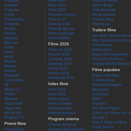
Animaţie
Filme 2027
Charlize Theron
Aventuri
Filme 2026
Adrien Brody
Comedie
Filme 2025
Cate Blanchett
Crimă
Premiere cinema
Nicole Kidman
Documentar
Filme la TV
Osvaldo Ríos
Dragoste
Filme pe DVD
Născuţi azi
Dramă
Filme pe Blu-ray
Trailere filme
Familie
Filme româneşti
Star Wars: Visions Presen
Fantastic
Filme indiene
Big Chicken: A Fast Food
Film noir
Filme 2026
Phenomena
Horror
Filme noi 2026
Motherwitch
Istoric
Actiune 2026
Rise of the Footsoldier:..
Mister
Comedie 2026
The Girl in the River
Muzică
Dragoste 2026
Virginia Woolf's Night &
Muzical
Horror 2026
Filme populare
Război
Indiene 2026
Romantic
Project Hail Mary
Româneşti 2026
Scurt metraj
În pielea mea
Index filme
SF
Wuthering Heights
Stand Up
Index 2026
Obsession
Thriller
Index 2025
Crime 101
Western
Index acţiune
Kîzîm
Taguri filme
Index comedie
Hoppers
Taguri stiri
Actori populari
The Secret Agent
Arhiva stiri
Regizori populari
Good Luck, Have Fun, D
Program TV
Scream 7
Program cinema
How to Make a Killing
Premii filme
Cinema Bucuresti
Cazul Samca
Premii Oscar
Cinema City Cotroceni