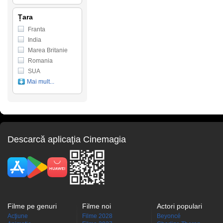
Țara
Franta
India
Marea Britanie
Romania
SUA
Mai mult...
Descarcă aplicaţia Cinemagia
Filme pe genuri
Filme noi
Actori populari
Acţiune
Filme 2028
Beyoncé