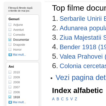
Top filme docu
Filtrează filmele după
criteriile de mai jos:
1.
Serbarile Unirii
Genuri
Acţiune
2.
Adunarea popula
Aventuri
Comedie
3.
Ziua Majestatii 
Documentar
4.
Dragoste
Bender 1918 (1
Horror
5.
Mai mult...
Valea Prahovei 
6.
Colonia cercetas
Ani
2010
Vezi pagina det
2009
2008
2007
Index alfabetic
2006
1918
A
B
C
S
V
Z
Mai mult...