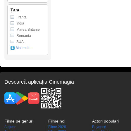
Țara
Franta
India
Marea Britanie
Romania
SUA
Mai mult...
Descarcă aplicaţia Cinemagia
Filme pe genuri
Filme noi
Actori populari
Acţiune
Filme 2028
Beyoncé