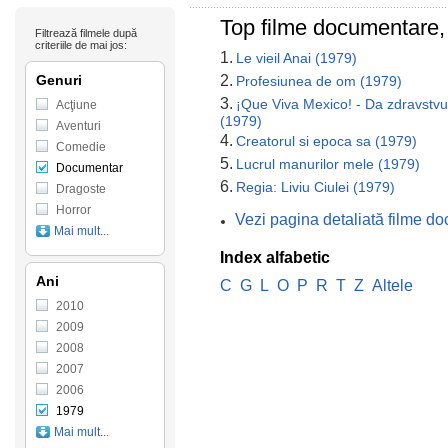
Top filme documentare,
Filtrează filmele după
criteriile de mai jos:
1.
Le vieil Anai (1979)
Genuri
2.
Profesiunea de om (1979)
3.
¡Que Viva Mexico! - Da zdravstvu
Acţiune
(1979)
Aventuri
4.
Creatorul si epoca sa (1979)
Comedie
5.
Lucrul manurilor mele (1979)
Documentar
6.
Regia: Liviu Ciulei (1979)
Dragoste
Horror
Vezi pagina detaliată filme d
Mai mult...
Index alfabetic
Ani
C
G
L
O
P
R
T
Z
Altele
2010
2009
2008
2007
2006
1979
Mai mult...