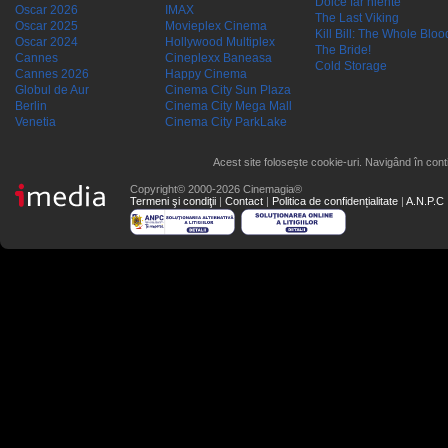
Dolce far niente
Oscar 2026
IMAX
The Last Viking
Oscar 2025
Movieplex Cinema
Kill Bill: The Whole Blood
Oscar 2024
Hollywood Multiplex
The Bride!
Cannes
Cineplexx Baneasa
Cold Storage
Cannes 2026
Happy Cinema
Globul de Aur
Cinema City Sun Plaza
Berlin
Cinema City Mega Mall
Venetia
Cinema City ParkLake
Acest site folosește cookie-uri. Navigând în conti
Copyright© 2000-2026 Cinemagia®
Termeni şi condiţii
|
Contact
|
Politica de confidențialitate
|
A.N.P.C