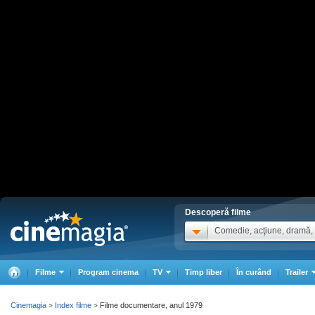
Descoperă filme
Comedie, acţiune, dramă, .
Filme
Program cinema
TV
Timp liber
În curând
Trailer
Cinemagia
Index filme
Filme documentare, anul 1979
>
>