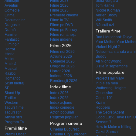
Animaţie
Filme 2027
Sofía Vergara
Aventuri
Filme 2026
Tom Hanks
Comedie
Filme 2025
Nicole Kidman
Crimă
Premiere cinema
Adrien Brody
Documentar
Filme la TV
Will Smith
Dragoste
Filme pe DVD
Născuţi azi
Dramă
Filme pe Blu-ray
Trailere filme
Familie
Filme româneşti
Bad Lieutenant: Tokyo
Fantastic
Filme indiene
Your Mother Your Mother 
Film noir
Filme 2026
Violent Night 2
Horror
Filme noi 2026
Nelson-san, anata wa hit
Istoric
Actiune 2026
Buddy
Mister
Comedie 2026
All Night Wrong
Muzică
Dragoste 2026
3 zile în septembrie
Muzical
Horror 2026
Filme populare
Război
Indiene 2026
Romantic
Project Hail Mary
Româneşti 2026
Scurt metraj
În pielea mea
Index filme
SF
Wuthering Heights
Stand Up
Index 2026
Obsession
Thriller
Index 2025
Crime 101
Western
Index acţiune
Kîzîm
Taguri filme
Index comedie
Hoppers
Taguri stiri
Actori populari
The Secret Agent
Arhiva stiri
Regizori populari
Good Luck, Have Fun, D
Program TV
Scream 7
Program cinema
How to Make a Killing
Premii filme
Cinema Bucuresti
Cazul Samca
Premii Oscar
Cinema City Cotroceni