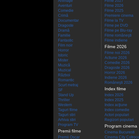
Animaţie
Filme 2027
Aventuri
Filme 2026
Comedie
Filme 2025
Crimă
Premiere cinema
Documentar
Filme la TV
Dragoste
Filme pe DVD
Dramă
Filme pe Blu-ray
Familie
Filme româneşti
Fantastic
Filme indiene
Film noir
Filme 2026
Horror
Filme noi 2026
Istoric
Actiune 2026
Mister
Comedie 2026
Muzică
Dragoste 2026
Muzical
Horror 2026
Război
Indiene 2026
Romantic
Româneşti 2026
Scurt metraj
Index filme
SF
Stand Up
Index 2026
Thriller
Index 2025
Western
Index acţiune
Taguri filme
Index comedie
Taguri stiri
Actori populari
Arhiva stiri
Regizori populari
Program TV
Program cinema
Premii filme
Cinema Bucuresti
Premii Oscar
Cinema City Cotroc