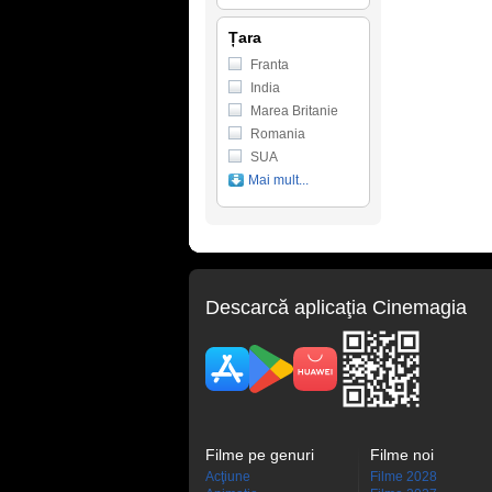
Țara
Franta
India
Marea Britanie
Romania
SUA
Mai mult...
Descarcă aplicaţia Cinemagia
Filme pe genuri
Filme noi
Acţiune
Filme 2028