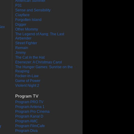
American Summer
P31
Sense and Sensibility
Clayface
Forgotten Island
Digger
Sex
Other Mommy
The Legend of Aang: The Last
Airbender
Street Fighter
Remain
Jimmy
The Cat in the Hat
Ebenezer: A Christmas Carol
The Hunger Games: Sunrise on the
Reaping
Focker-in-Law
Game of Power
Violent Night 2
Program TV
Program PRO TV
Program Antena 1
Program Pro Cinema
Program Kanal D
Program AMC
Program FilmCafe
f
Program Diva