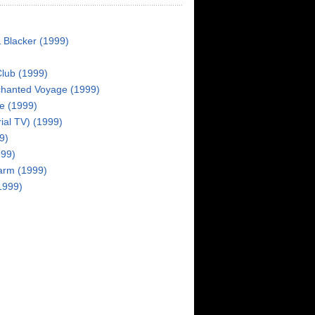
& Blacker (1999)
Club (1999)
hanted Voyage (1999)
ne (1999)
ial TV) (1999)
9)
999)
darm (1999)
1999)