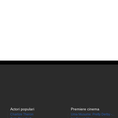
Actori populari
Premiere cinema
Charlize Theron
Uma Musume: Pretty Derby -...