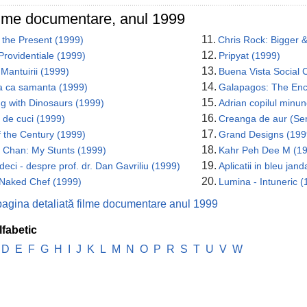
ilme documentare, anul 1999
11.
 the Present (1999)
Chris Rock: Bigger 
12.
Providentiale (1999)
Pripyat (1999)
13.
Mantuirii (1999)
Buena Vista Social 
14.
 ca samanta (1999)
Galapagos: The Enc
15.
g with Dinosaurs (1999)
Adrian copilul minu
16.
 de cuci (1999)
Creanga de aur (Ser
17.
 the Century (1999)
Grand Designs (199
18.
e Chan: My Stunts (1999)
Kahr Peh Dee M (1
19.
deci - despre prof. dr. Dan Gavriliu (1999)
Aplicatii in bleu jan
20.
Naked Chef (1999)
Lumina - Intuneric (
pagina detaliată filme documentare anul 1999
lfabetic
D
E
F
G
H
I
J
K
L
M
N
O
P
R
S
T
U
V
W