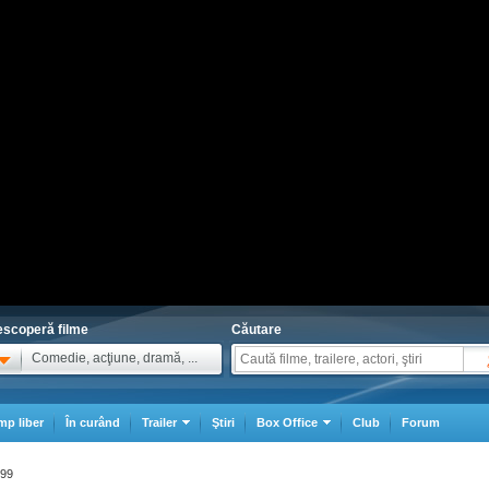
scoperă filme
Căutare
Comedie, acţiune, dramă, ...
mp liber
În curând
Trailer
Ştiri
Box Office
Club
Forum
999