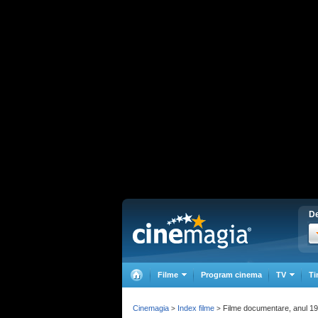
De
Filme
Program cinema
TV
Ti
Cinemagia
Index filme
Filme documentare, anul 1
>
>