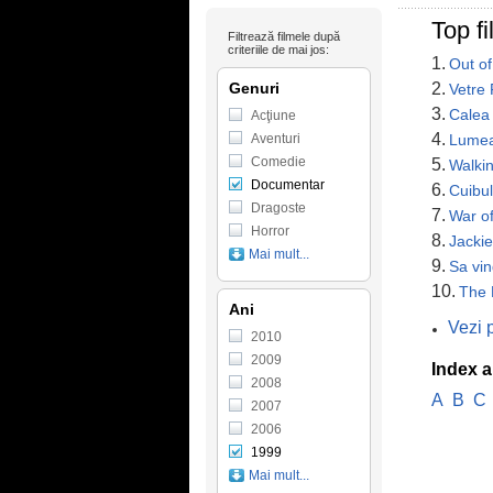
Top f
Filtrează filmele după
criteriile de mai jos:
1.
Out of
Genuri
2.
Vetre 
3.
Calea 
Acţiune
4.
Aventuri
Lumea
Comedie
5.
Walkin
Documentar
6.
Cuibul
Dragoste
7.
War of
Horror
8.
Jacki
Mai mult...
9.
Sa vin
10.
The 
Ani
Vezi 
2010
2009
Index a
2008
A
B
C
2007
2006
1999
Mai mult...