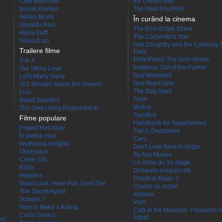
Cate Blanchett
Ice Cream Man
Nicole Kidman
The Pout-Pout Fish
Adrien Brody
În curând la cinema
Osvaldo Ríos
The End of Oak Street
Hilary Duff
The Carpenter's Son
Născuţi azi
Gail Daughtry and the Celebrity 
Trailere filme
Pass
PAW Patrol: The Dino Movie
S to X
Insidious: Out of the Further
Our Sticky Love
Spa Weekend
Let's Marry Harry
One Night Only
102 Minutes Inside the Towers
The Dog Stars
Lion
Fuori
Blood Sacrifice
Mutiny
The Only Living Pickpocket in...
Sacrifice
Filme populare
Handbook for Superheroes
Project Hail Mary
Fall 2: Deadpoint
În pielea mea
Cars
Wuthering Heights
Don't Look Back in Anger
Obsession
By Any Means
Crime 101
Le crime du 3e étage
Kîzîm
Dosarele orașului alb
Hoppers
Practical Magic 2
Good Luck, Have Fun, Don't Die
Coyote vs. Acme
The Secret Agent
Iertarea
Scream 7
Värn
How to Make a Killing
Cats in the Museum: Treasures o
Cazul Samca
Egypt
eni