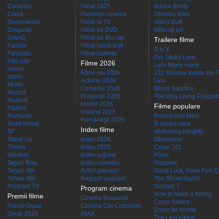
Comedie
Filme 2025
Adrien Brody
Crimă
Premiere cinema
Osvaldo Ríos
Documentar
Filme la TV
Hilary Duff
Dragoste
Filme pe DVD
Născuţi azi
Dramă
Filme pe Blu-ray
Trailere filme
Familie
Filme româneşti
S to X
Fantastic
Filme indiene
Our Sticky Love
Film noir
Filme 2026
Let's Marry Harry
Horror
Filme noi 2026
102 Minutes Inside the 
Istoric
Actiune 2026
Lion
Mister
Comedie 2026
Blood Sacrifice
Muzică
Dragoste 2026
The Only Living Pickpocke
Muzical
Horror 2026
Filme populare
Război
Indiene 2026
Romantic
Project Hail Mary
Româneşti 2026
Scurt metraj
În pielea mea
Index filme
SF
Wuthering Heights
Stand Up
Index 2026
Obsession
Thriller
Index 2025
Crime 101
Western
Index acţiune
Kîzîm
Taguri filme
Index comedie
Hoppers
Taguri stiri
Actori populari
Good Luck, Have Fun, D
Arhiva stiri
Regizori populari
The Secret Agent
Program TV
Scream 7
Program cinema
How to Make a Killing
Premii filme
Cinema Bucuresti
Cazul Samca
Premii Oscar
Cinema City Cotroceni
Dolce far niente
Oscar 2026
IMAX
The Last Viking