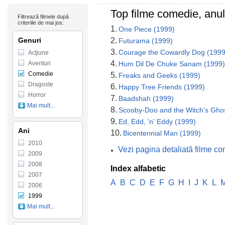
Top filme comedie, anu
Filtrează filmele după
criteriile de mai jos:
1.
One Piece (1999)
Genuri
2.
Futurama (1999)
3.
Courage the Cowardly Dog (1999
Acţiune
4.
Aventuri
Hum Dil De Chuke Sanam (1999)
Comedie
5.
Freaks and Geeks (1999)
Dragoste
6.
Happy Tree Friends (1999)
Horror
7.
Baadshah (1999)
Mai mult...
8.
Scooby-Doo and the Witch's Gho
9.
Ed, Edd, 'n' Eddy (1999)
Ani
10.
Bicentennial Man (1999)
2010
Vezi pagina detaliată filme c
2009
2008
Index alfabetic
2007
A
B
C
D
E
F
G
H
I
J
K
L
2006
1999
Mai mult...