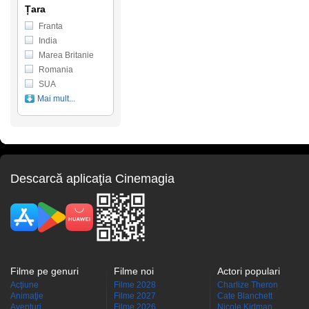
Țara
Franta
India
Marea Britanie
Romania
SUA
Mai mult...
Descarcă aplicaţia Cinemagia
Filme pe genuri
Filme noi
Actori populari
Acţiune
Filme 2028
Charlize Theron
Animaţie
Filme 2027
Cate Blanchett
Aventuri
Filme 2026
Nicole Kidman