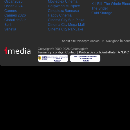
Oscar 2025
Movieplex Cinema
Kill Bill: The Whole Blood
Oscar 2024
Hollywood Multiplex
The Bride!
Cannes
Cineplexx Baneasa
Cold Storage
Cannes 2026
Happy Cinema
Globul de Aur
Cinema City Sun Plaza
Berlin
Cinema City Mega Mall
Venetia
Cinema City ParkLake
Acest site folosește cookie-uri. Navigând în conti
Copyright© 2000-2026 Cinemagia®
Termeni şi condiţii
|
Contact
|
Politica de confidențialitate
|
A.N.P.C