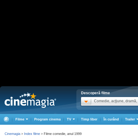
Descoperă filme
Comedie, acţiune, dramă, .
Filme
Program cinema
TV
Timp liber
În curând
Trailer
Cinemagia
Index filme
Filme comedie, anul 1999
>
>