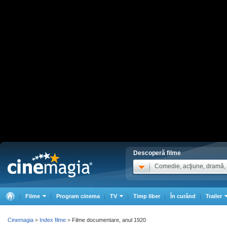
Descoperă filme
Comedie, acţiune, dramă, .
Filme
Program cinema
TV
Timp liber
În curând
Trailer
Cinemagia
Index filme
Filme documentare, anul 1920
>
>