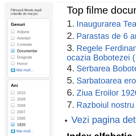
Top filme docu
Filtrează filmele după
criteriile de mai jos:
1.
Inaugurarea Teat
Genuri
Acţiune
2.
Parastas de 6 a
Aventuri
Comedie
3.
Regele Ferdinand
Documentar
ocazia Bobotezei 
Dragoste
Horror
4.
Serbarea Bobot
Mai mult...
5.
Sarbatoarea eroi
Ani
6.
Ziua Eroilor 192
2010
2009
7.
Razboiul nostru
2008
2007
Vezi pagina det
2006
1920
Mai mult...