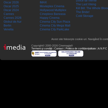
Dolce far niente
Oscar 2026
IMAX
The Last Viking
Oscar 2025
Movieplex Cinema
Kill Bill: The Whole Blood
Oscar 2024
Hollywood Multiplex
The Bride!
Cannes
Cineplexx Baneasa
Cold Storage
Cannes 2026
Happy Cinema
Globul de Aur
Cinema City Sun Plaza
Berlin
Cinema City Mega Mall
Venetia
Cinema City ParkLake
Acest site folosește cookie-uri. Navigând în conti
Copyright© 2000-2026 Cinemagia®
Termeni şi condiţii
|
Contact
|
Politica de confidențialitate
|
A.N.P.C