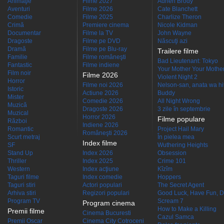
Animaţie
Filme 2027
Adrien Brody
Aventuri
Filme 2026
Cate Blanchett
Comedie
Filme 2025
Charlize Theron
Crimă
Premiere cinema
Nicole Kidman
Documentar
Filme la TV
John Wayne
Dragoste
Filme pe DVD
Născuţi azi
Dramă
Filme pe Blu-ray
Trailere filme
Familie
Filme româneşti
Bad Lieutenant: Tokyo
Fantastic
Filme indiene
Your Mother Your Mother 
Film noir
Filme 2026
Violent Night 2
Horror
Filme noi 2026
Nelson-san, anata wa hit
Istoric
Actiune 2026
Buddy
Mister
Comedie 2026
All Night Wrong
Muzică
Dragoste 2026
3 zile în septembrie
Muzical
Horror 2026
Filme populare
Război
Indiene 2026
Romantic
Project Hail Mary
Româneşti 2026
Scurt metraj
În pielea mea
Index filme
SF
Wuthering Heights
Stand Up
Index 2026
Obsession
Thriller
Index 2025
Crime 101
Western
Index acţiune
Kîzîm
Taguri filme
Index comedie
Hoppers
Taguri stiri
Actori populari
The Secret Agent
Arhiva stiri
Regizori populari
Good Luck, Have Fun, D
Program TV
Scream 7
Program cinema
How to Make a Killing
Premii filme
Cinema Bucuresti
Cazul Samca
Premii Oscar
Cinema City Cotroceni