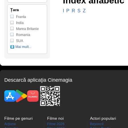
Index alfabetic
Țara
I
P
R
S
Z
Franta
India
Marea Britanie
Romania
SUA
Mai mult...
Descarcă aplicaţia Cinemagia
Filme pe genuri
Filme noi
Actori populari
Acţiune
Filme 2028
Beyoncé