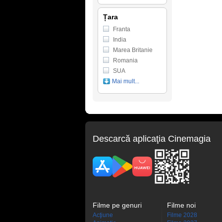
Țara
Franta
India
Marea Britanie
Romania
SUA
Mai mult...
Descarcă aplicaţia Cinemagia
Filme pe genuri
Filme noi
Acţiune
Filme 2028