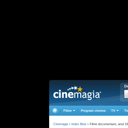
De
Filme
Program cinema
TV
Ti
Cinemagia
Index filme
Filme documentare, anul 1
>
>