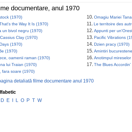
ilme documentare, anul 1970
10.
tock (1970)
Omagiu Mariei Tana
11.
 That's the Way It Is (1970)
Le territoire des aut
12.
 un bivol negru (1970)
Appunti per un'Ores
13.
 Cassius Clay (1970)
Pacific Vibrations (
14.
 Days (1970)
Dzien pracy (1970)
15.
 Be (1970)
Amintiri bucuresten
16.
rece, oamenii raman (1970)
Anotimpul mireselor
17.
a lui Traian (1970)
The Blues Accordin' 
, fara soare (1970)
pagina detaliată filme documentare anul 1970
lfabetic
D
E
I
L
O
P
T
W