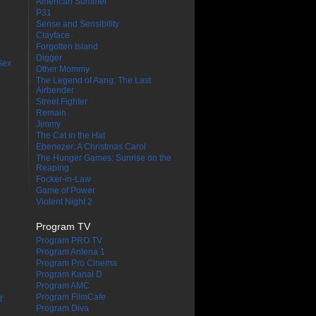
American Summer
P31
Sense and Sensibility
Clayface
Forgotten Island
Digger
Sex
Other Mommy
The Legend of Aang: The Last
Airbender
Street Fighter
Remain
Jimmy
The Cat in the Hat
Ebenezer: A Christmas Carol
The Hunger Games: Sunrise on the
Reaping
Focker-in-Law
Game of Power
Violent Night 2
Program TV
Program PRO TV
Program Antena 1
Program Pro Cinema
Program Kanal D
Program AMC
Program FilmCafe
f
Program Diva