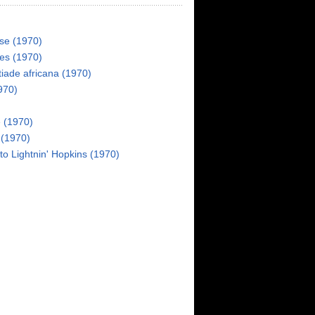
se (1970)
res (1970)
tiade africana (1970)
1970)
e (1970)
 (1970)
to Lightnin' Hopkins (1970)