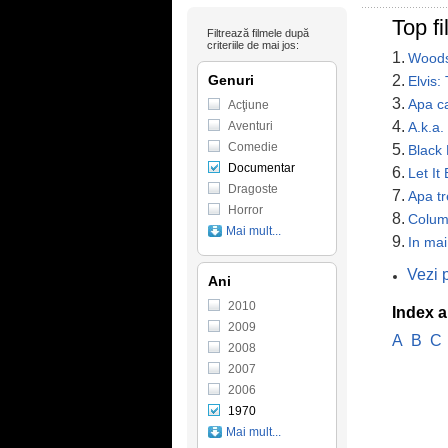
Top f
Filtrează filmele după
criteriile de mai jos:
1.
Woods
Genuri
2.
Elvis:
3.
Apa ca
Acţiune
4.
Aventuri
A.k.a.
Comedie
5.
Black
Documentar
6.
Let It
Dragoste
7.
Apa t
Horror
8.
Column
Mai mult...
9.
In mai
Vezi 
Ani
2010
Index a
2009
A
B
C
2008
2007
2006
1970
Mai mult...