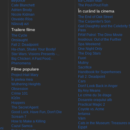
Beyoncé
Ice Cream Man
Cate Blanchett
The Pout-Pout Fish
Adrien Brody
În curând la cinema
Nicole Kidman
The End of Oak Street
Osvaldo Ríos
The Carpenter's Son
Născuţi azi
Gail Daughtry and the Celebrity 
Trailere filme
Pass
PAW Patrol: The Dino Movie
The Cycle
Insidious: Out of the Further
Onslaught
Spa Weekend
Fall 2: Deadpoint
One Night Only
Ha-chan, Shake Your Booty!
The Dog Stars
Star Wars: Visions Presents -...
Fuori
Big Chicken: A Fast Food...
Mutiny
Phenomena
Sacrifice
Filme populare
Handbook for Superheroes
Project Hail Mary
Fall 2: Deadpoint
În pielea mea
Cars
Wuthering Heights
Don't Look Back in Anger
Obsession
By Any Means
Crime 101
Le crime du 3e étage
Kîzîm
Dosarele orașului alb
Hoppers
Practical Magic 2
The Secret Agent
Coyote vs. Acme
Good Luck, Have Fun, Don't Die
Iertarea
Scream 7
Värn
How to Make a Killing
Cats in the Museum: Treasures o
Cazul Samca
Egypt
eni