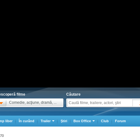
scoperă filme
Căutare
Comedie, acţiune, dramă, ...
mp liber
În curând
Trailer
Ştiri
Box Office
Club
Forum
970