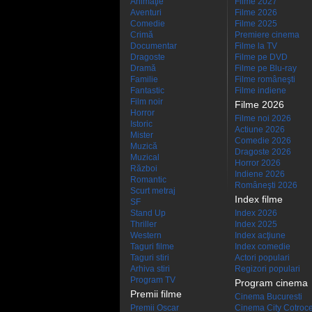
Animaţie
Filme 2027
Aventuri
Filme 2026
Comedie
Filme 2025
Crimă
Premiere cinema
Documentar
Filme la TV
Dragoste
Filme pe DVD
Dramă
Filme pe Blu-ray
Familie
Filme româneşti
Fantastic
Filme indiene
Film noir
Filme 2026
Horror
Filme noi 2026
Istoric
Actiune 2026
Mister
Comedie 2026
Muzică
Dragoste 2026
Muzical
Horror 2026
Război
Indiene 2026
Romantic
Româneşti 2026
Scurt metraj
Index filme
SF
Stand Up
Index 2026
Thriller
Index 2025
Western
Index acţiune
Taguri filme
Index comedie
Taguri stiri
Actori populari
Arhiva stiri
Regizori populari
Program TV
Program cinema
Premii filme
Cinema Bucuresti
Premii Oscar
Cinema City Cotroc