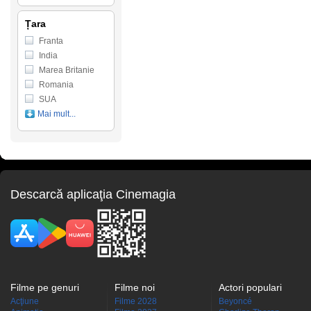
Țara
Franta
India
Marea Britanie
Romania
SUA
Mai mult...
Descarcă aplicaţia Cinemagia
Filme pe genuri
Filme noi
Actori populari
Acţiune
Filme 2028
Beyoncé