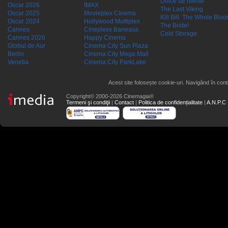
Dolce far niente
Oscar 2026
IMAX
The Last Viking
Oscar 2025
Movieplex Cinema
Kill Bill: The Whole Blood
Oscar 2024
Hollywood Multiplex
The Bride!
Cannes
Cineplexx Baneasa
Cold Storage
Cannes 2026
Happy Cinema
Globul de Aur
Cinema City Sun Plaza
Berlin
Cinema City Mega Mall
Venetia
Cinema City ParkLake
Acest site folosește cookie-uri. Navigând în conti
Copyright© 2000-2026 Cinemagia®
Termeni şi condiţii
|
Contact
|
Politica de confidențialitate
|
A.N.P.C