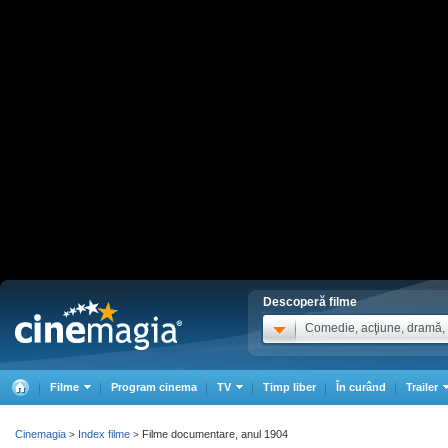
Descoperă filme
Comedie, acţiune, dramă, .
Filme
Program cinema
TV
Timp liber
În curând
Trailer
Cinemagia
Index filme
Filme documentare, anul 1904
>
>