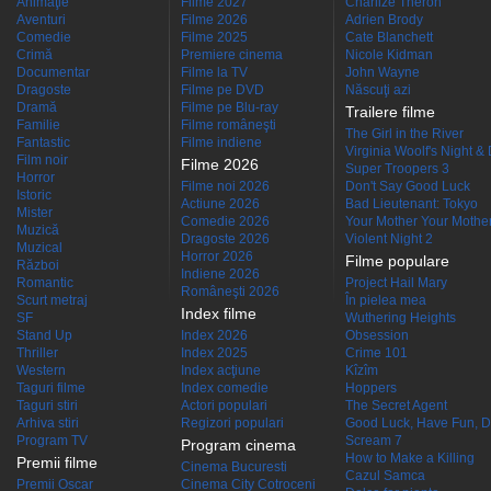
Animaţie
Filme 2027
Charlize Theron
Aventuri
Filme 2026
Adrien Brody
Comedie
Filme 2025
Cate Blanchett
Crimă
Premiere cinema
Nicole Kidman
Documentar
Filme la TV
John Wayne
Dragoste
Filme pe DVD
Născuţi azi
Dramă
Filme pe Blu-ray
Trailere filme
Familie
Filme româneşti
The Girl in the River
Fantastic
Filme indiene
Virginia Woolf's Night &
Film noir
Filme 2026
Super Troopers 3
Horror
Filme noi 2026
Don't Say Good Luck
Istoric
Actiune 2026
Bad Lieutenant: Tokyo
Mister
Comedie 2026
Your Mother Your Mother 
Muzică
Dragoste 2026
Violent Night 2
Muzical
Horror 2026
Filme populare
Război
Indiene 2026
Romantic
Project Hail Mary
Româneşti 2026
Scurt metraj
În pielea mea
Index filme
SF
Wuthering Heights
Stand Up
Index 2026
Obsession
Thriller
Index 2025
Crime 101
Western
Index acţiune
Kîzîm
Taguri filme
Index comedie
Hoppers
Taguri stiri
Actori populari
The Secret Agent
Arhiva stiri
Regizori populari
Good Luck, Have Fun, D
Program TV
Scream 7
Program cinema
How to Make a Killing
Premii filme
Cinema Bucuresti
Cazul Samca
Premii Oscar
Cinema City Cotroceni