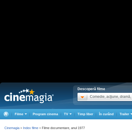
Descoperă filme
Comedie, acţiune, dramă, .
Filme
Program cinema
TV
Timp liber
În curând
Trailer
Cinemagia
Index filme
Filme documentare, anul 1977
>
>