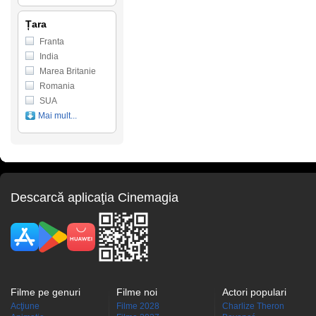
Țara
Franta
India
Marea Britanie
Romania
SUA
Mai mult...
Descarcă aplicaţia Cinemagia
Filme pe genuri
Filme noi
Actori populari
Acţiune
Filme 2028
Charlize Theron