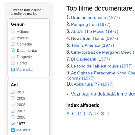
Top filme documentare,
Filtrează filmele după
criteriile de mai jos:
1.
Drumuri europene (1977)
Genuri
2.
Pumping Iron (1977)
3.
ABBA: The Movie (1977)
Acţiune
4.
Aventuri
News from Home (1977)
Comedie
5.
This Is America (1977)
Documentar
6.
Cine-portrait de Margaret Mead 
Dragoste
7.
Di Cavalcanti (1977)
Horror
8.
Le fond de l'air est rouge (1977)
Mai mult...
9.
Az Oghat-e Faraghat-e Khod Ch
Konim? (1977)
10.
Apicultura '77 (1977)
Ani
2010
Vezi pagina detaliată filme d
2009
2008
Index alfabetic
2007
A
C
D
L
N
P
S
T
2006
1977
Mai mult...