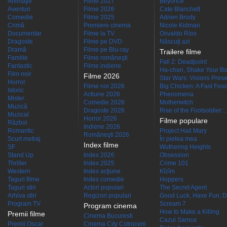
Animaţie
Filme 2027
Beyoncé
Aventuri
Filme 2026
Cate Blanchett
Comedie
Filme 2025
Adrien Brody
Crimă
Premiere cinema
Nicole Kidman
Documentar
Filme la TV
Osvaldo Ríos
Dragoste
Filme pe DVD
Născuţi azi
Dramă
Filme pe Blu-ray
Trailere filme
Familie
Filme româneşti
Fall 2: Deadpoint
Fantastic
Filme indiene
Ha-chan, Shake Your Bo
Film noir
Filme 2026
Star Wars: Visions Presen
Horror
Filme noi 2026
Big Chicken: A Fast Food
Istoric
Actiune 2026
Phenomena
Mister
Comedie 2026
Motherwitch
Muzică
Dragoste 2026
Rise of the Footsoldier:..
Muzical
Horror 2026
Filme populare
Război
Indiene 2026
Romantic
Project Hail Mary
Româneşti 2026
Scurt metraj
În pielea mea
Index filme
SF
Wuthering Heights
Stand Up
Index 2026
Obsession
Thriller
Index 2025
Crime 101
Western
Index acţiune
Kîzîm
Taguri filme
Index comedie
Hoppers
Taguri stiri
Actori populari
The Secret Agent
Arhiva stiri
Regizori populari
Good Luck, Have Fun, D
Program TV
Scream 7
Program cinema
How to Make a Killing
Premii filme
Cinema Bucuresti
Cazul Samca
Premii Oscar
Cinema City Cotroceni