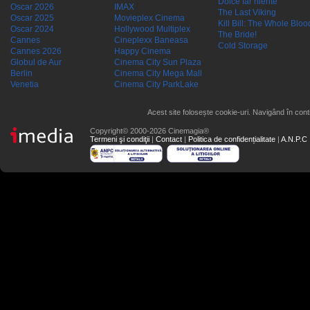
Dolce far niente
Oscar 2026
IMAX
The Last Viking
Oscar 2025
Movieplex Cinema
Kill Bill: The Whole Blood
Oscar 2024
Hollywood Multiplex
The Bride!
Cannes
Cineplexx Baneasa
Cold Storage
Cannes 2026
Happy Cinema
Globul de Aur
Cinema City Sun Plaza
Berlin
Cinema City Mega Mall
Venetia
Cinema City ParkLake
Acest site folosește cookie-uri. Navigând în conti
Copyright© 2000-2026 Cinemagia®
Termeni şi condiţii
|
Contact
|
Politica de confidențialitate
|
A.N.P.C