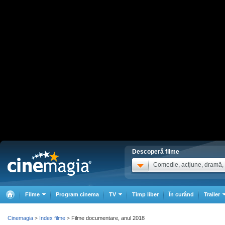
Descoperă filme
Comedie, acţiune, dramă, .
Filme
Program cinema
TV
Timp liber
În curând
Trailer
Cinemagia
Index filme
Filme documentare, anul 2018
>
>