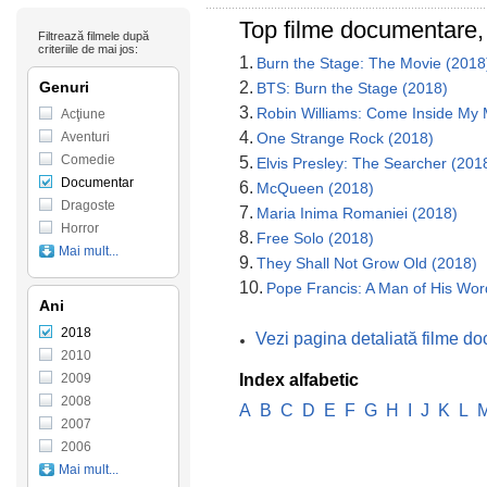
Top filme documentare,
Filtrează filmele după
criteriile de mai jos:
1.
Burn the Stage: The Movie (2018
Genuri
2.
BTS: Burn the Stage (2018)
3.
Robin Williams: Come Inside My 
Acţiune
4.
Aventuri
One Strange Rock (2018)
Comedie
5.
Elvis Presley: The Searcher (201
Documentar
6.
McQueen (2018)
Dragoste
7.
Maria Inima Romaniei (2018)
Horror
8.
Free Solo (2018)
Mai mult...
9.
They Shall Not Grow Old (2018)
10.
Pope Francis: A Man of His Wor
Ani
2018
Vezi pagina detaliată filme d
2010
2009
Index alfabetic
2008
A
B
C
D
E
F
G
H
I
J
K
L
2007
2006
Mai mult...