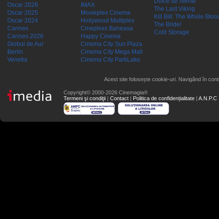
Dolce far niente
Oscar 2026
IMAX
The Last Viking
Oscar 2025
Movieplex Cinema
Kill Bill: The Whole Blood
Oscar 2024
Hollywood Multiplex
The Bride!
Cannes
Cineplexx Baneasa
Cold Storage
Cannes 2026
Happy Cinema
Globul de Aur
Cinema City Sun Plaza
Berlin
Cinema City Mega Mall
Venetia
Cinema City ParkLake
Acest site folosește cookie-uri. Navigând în conti
Copyright© 2000-2026 Cinemagia®
Termeni şi condiţii
|
Contact
|
Politica de confidențialitate
|
A.N.P.C