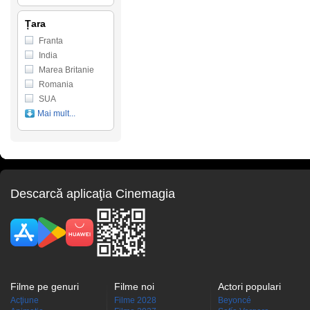
Țara
Franta
India
Marea Britanie
Romania
SUA
Mai mult...
Descarcă aplicaţia Cinemagia
Filme pe genuri
Filme noi
Actori populari
Acţiune
Filme 2028
Beyoncé