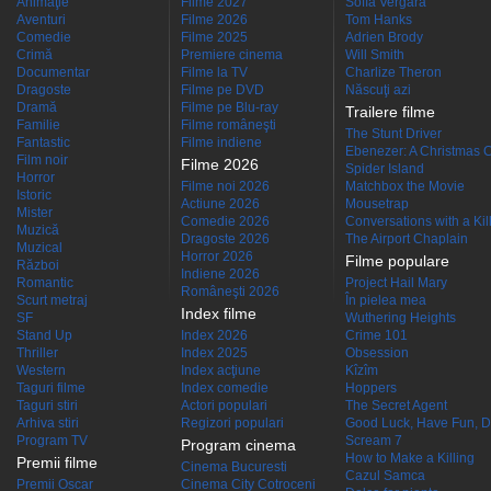
Animaţie
Filme 2027
Sofía Vergara
Aventuri
Filme 2026
Tom Hanks
Comedie
Filme 2025
Adrien Brody
Crimă
Premiere cinema
Will Smith
Documentar
Filme la TV
Charlize Theron
Dragoste
Filme pe DVD
Născuţi azi
Dramă
Filme pe Blu-ray
Trailere filme
Familie
Filme româneşti
The Stunt Driver
Fantastic
Filme indiene
Ebenezer: A Christmas C
Film noir
Filme 2026
Spider Island
Horror
Filme noi 2026
Matchbox the Movie
Istoric
Actiune 2026
Mousetrap
Mister
Comedie 2026
Conversations with a Kille
Muzică
Dragoste 2026
The Airport Chaplain
Muzical
Horror 2026
Filme populare
Război
Indiene 2026
Romantic
Project Hail Mary
Româneşti 2026
Scurt metraj
În pielea mea
Index filme
SF
Wuthering Heights
Stand Up
Index 2026
Crime 101
Thriller
Index 2025
Obsession
Western
Index acţiune
Kîzîm
Taguri filme
Index comedie
Hoppers
Taguri stiri
Actori populari
The Secret Agent
Arhiva stiri
Regizori populari
Good Luck, Have Fun, D
Program TV
Scream 7
Program cinema
How to Make a Killing
Premii filme
Cinema Bucuresti
Cazul Samca
Premii Oscar
Cinema City Cotroceni