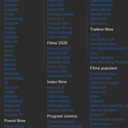
Animaţie
Filme 2027
Cate Blanchett
Aventuri
Filme 2026
Nicole Kidman
Comedie
Filme 2025
Adrien Brody
Crimă
Premiere cinema
Osvaldo Ríos
Documentar
Filme la TV
Hilary Duff
Dragoste
Filme pe DVD
Născuţi azi
Dramă
Filme pe Blu-ray
Trailere filme
Familie
Filme româneşti
S to X
Fantastic
Filme indiene
Our Sticky Love
Film noir
Filme 2026
Let's Marry Harry
Horror
Filme noi 2026
102 Minutes Inside the 
Istoric
Actiune 2026
Lion
Mister
Comedie 2026
Blood Sacrifice
Muzică
Dragoste 2026
The Only Living Pickpocke
Muzical
Horror 2026
Filme populare
Război
Indiene 2026
Romantic
Project Hail Mary
Româneşti 2026
Scurt metraj
În pielea mea
Index filme
SF
Wuthering Heights
Stand Up
Index 2026
Obsession
Thriller
Index 2025
Crime 101
Western
Index acţiune
Kîzîm
Taguri filme
Index comedie
Hoppers
Taguri stiri
Actori populari
Good Luck, Have Fun, D
Arhiva stiri
Regizori populari
The Secret Agent
Program TV
Scream 7
Program cinema
How to Make a Killing
Premii filme
Cinema Bucuresti
Cazul Samca
Premii Oscar
Cinema City Cotroceni