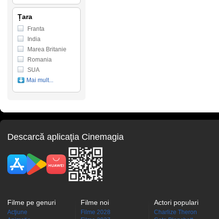
Țara
Franta
India
Marea Britanie
Romania
SUA
Mai mult...
Descarcă aplicaţia Cinemagia
Filme pe genuri
Filme noi
Actori populari
Acţiune
Filme 2028
Charlize Theron