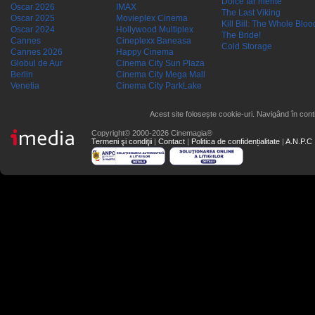
Dolce far niente
Oscar 2026
IMAX
The Last Viking
Oscar 2025
Movieplex Cinema
Kill Bill: The Whole Blood
Oscar 2024
Hollywood Multiplex
The Bride!
Cannes
Cineplexx Baneasa
Cold Storage
Cannes 2026
Happy Cinema
Globul de Aur
Cinema City Sun Plaza
Berlin
Cinema City Mega Mall
Venetia
Cinema City ParkLake
Acest site folosește cookie-uri. Navigând în conti
Copyright© 2000-2026 Cinemagia®
Termeni şi condiţii
|
Contact
|
Politica de confidențialitate
|
A.N.P.C