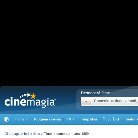
Descoperă filme
Comedie, acţiune, dramă, .
Filme
Program cinema
TV
Timp liber
În curând
Trailer
Cinemagia
Index filme
Filme documentare, anul 1889
>
>