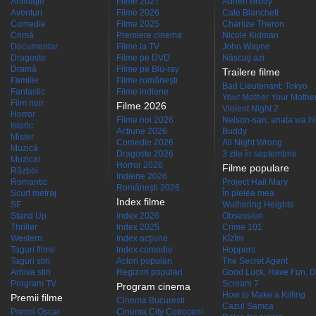
Animaţie
Filme 2027
Adrien Brody
Aventuri
Filme 2026
Cate Blanchett
Comedie
Filme 2025
Charlize Theron
Crimă
Premiere cinema
Nicole Kidman
Documentar
Filme la TV
John Wayne
Dragoste
Filme pe DVD
Născuţi azi
Dramă
Filme pe Blu-ray
Trailere filme
Familie
Filme româneşti
Bad Lieutenant: Tokyo
Fantastic
Filme indiene
Your Mother Your Mother 
Film noir
Filme 2026
Violent Night 2
Horror
Filme noi 2026
Nelson-san, anata wa hit
Istoric
Actiune 2026
Buddy
Mister
Comedie 2026
All Night Wrong
Muzică
Dragoste 2026
3 zile în septembrie
Muzical
Horror 2026
Filme populare
Război
Indiene 2026
Romantic
Project Hail Mary
Româneşti 2026
Scurt metraj
În pielea mea
Index filme
SF
Wuthering Heights
Stand Up
Index 2026
Obsession
Thriller
Index 2025
Crime 101
Western
Index acţiune
Kîzîm
Taguri filme
Index comedie
Hoppers
Taguri stiri
Actori populari
The Secret Agent
Arhiva stiri
Regizori populari
Good Luck, Have Fun, D
Program TV
Scream 7
Program cinema
How to Make a Killing
Premii filme
Cinema Bucuresti
Cazul Samca
Premii Oscar
Cinema City Cotroceni