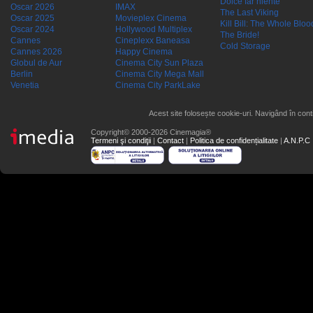
Dolce far niente
Oscar 2026
IMAX
The Last Viking
Oscar 2025
Movieplex Cinema
Kill Bill: The Whole Blood
Oscar 2024
Hollywood Multiplex
The Bride!
Cannes
Cineplexx Baneasa
Cold Storage
Cannes 2026
Happy Cinema
Globul de Aur
Cinema City Sun Plaza
Berlin
Cinema City Mega Mall
Venetia
Cinema City ParkLake
Acest site folosește cookie-uri. Navigând în conti
Copyright© 2000-2026 Cinemagia®
Termeni şi condiţii
|
Contact
|
Politica de confidențialitate
|
A.N.P.C