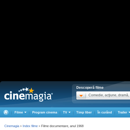
Descoperă filme
Comedie, acţiune, dramă, .
Filme
Program cinema
TV
Timp liber
În curând
Trailer
Cinemagia
Index filme
Filme documentare, anul 1968
>
>