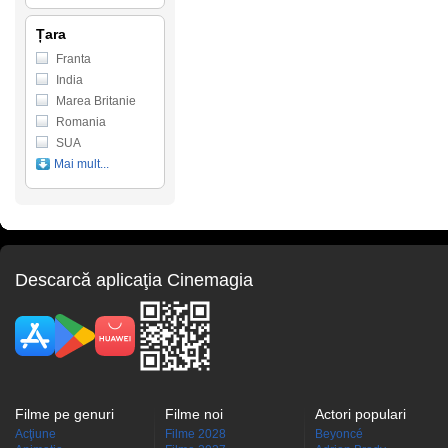
Țara
Franta
India
Marea Britanie
Romania
SUA
Mai mult...
Descarcă aplicaţia Cinemagia
Filme pe genuri
Filme noi
Actori populari
Acţiune
Filme 2028
Beyoncé