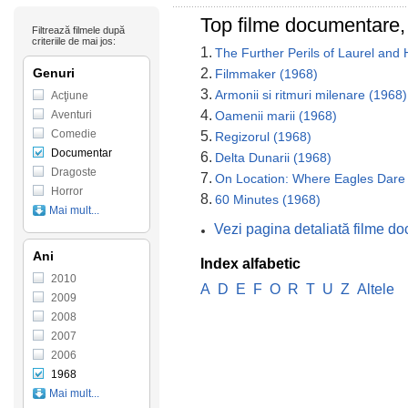
Top filme documentare,
Filtrează filmele după
criteriile de mai jos:
1.
The Further Perils of Laurel and
Genuri
2.
Filmmaker (1968)
3.
Armonii si ritmuri milenare (1968)
Acţiune
4.
Aventuri
Oamenii marii (1968)
Comedie
5.
Regizorul (1968)
Documentar
6.
Delta Dunarii (1968)
Dragoste
7.
On Location: Where Eagles Dare
Horror
8.
60 Minutes (1968)
Mai mult...
Vezi pagina detaliată filme d
Ani
Index alfabetic
2010
A
D
E
F
O
R
T
U
Z
Altele
2009
2008
2007
2006
1968
Mai mult...