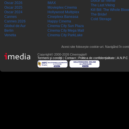
Dolce far niente
Oscar 2026
IMAX
The Last Viking
Oscar 2025
Movieplex Cinema
Kill Bill: The Whole Blood
Oscar 2024
Hollywood Multiplex
The Bride!
Cannes
Cineplexx Baneasa
Cold Storage
Cannes 2026
Happy Cinema
Globul de Aur
Cinema City Sun Plaza
Berlin
Cinema City Mega Mall
Venetia
Cinema City ParkLake
Acest site folosește cookie-uri. Navigând în conti
Copyright© 2000-2026 Cinemagia®
Termeni şi condiţii
|
Contact
|
Politica de confidențialitate
|
A.N.P.C