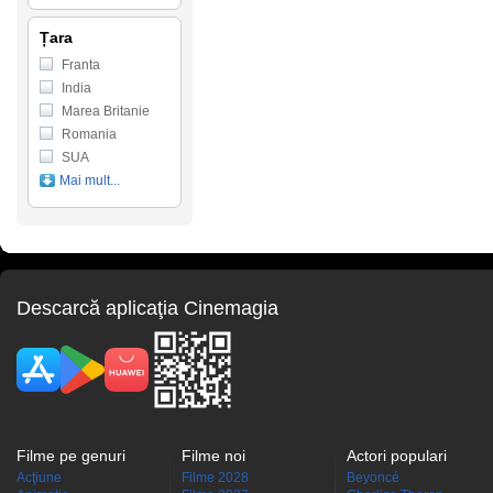
Țara
Franta
India
Marea Britanie
Romania
SUA
Mai mult...
Descarcă aplicaţia Cinemagia
Filme pe genuri
Filme noi
Actori populari
Acţiune
Filme 2028
Beyoncé