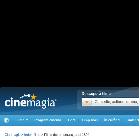
Descoperă filme
Comedie, acţiune, dramă, .
Filme
Program cinema
TV
Timp liber
În curând
Trailer
Cinemagia
Index filme
Filme documentare, anul 1894
>
>