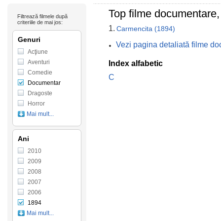
Top filme documentare,
Filtrează filmele după
criteriile de mai jos:
1.
Carmencita (1894)
Genuri
Vezi pagina detaliată filme d
Acţiune
Aventuri
Index alfabetic
Comedie
C
Documentar
Dragoste
Horror
Mai mult...
Ani
2010
2009
2008
2007
2006
1894
Mai mult...