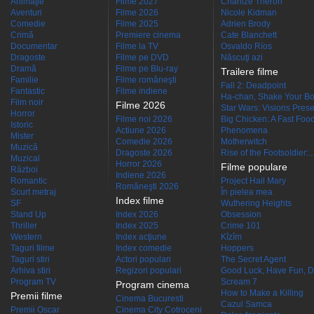
Animaţie
Filme 2027
Charlize Theron
Aventuri
Filme 2026
Nicole Kidman
Comedie
Filme 2025
Adrien Brody
Crimă
Premiere cinema
Cate Blanchett
Documentar
Filme la TV
Osvaldo Ríos
Dragoste
Filme pe DVD
Născuţi azi
Dramă
Filme pe Blu-ray
Trailere filme
Familie
Filme româneşti
Fall 2: Deadpoint
Fantastic
Filme indiene
Ha-chan, Shake Your Bo
Film noir
Filme 2026
Star Wars: Visions Presen
Horror
Filme noi 2026
Big Chicken: A Fast Food
Istoric
Actiune 2026
Phenomena
Mister
Comedie 2026
Motherwitch
Muzică
Dragoste 2026
Rise of the Footsoldier:..
Muzical
Horror 2026
Filme populare
Război
Indiene 2026
Romantic
Project Hail Mary
Româneşti 2026
Scurt metraj
În pielea mea
Index filme
SF
Wuthering Heights
Stand Up
Index 2026
Obsession
Thriller
Index 2025
Crime 101
Western
Index acţiune
Kîzîm
Taguri filme
Index comedie
Hoppers
Taguri stiri
Actori populari
The Secret Agent
Arhiva stiri
Regizori populari
Good Luck, Have Fun, D
Program TV
Scream 7
Program cinema
How to Make a Killing
Premii filme
Cinema Bucuresti
Cazul Samca
Premii Oscar
Cinema City Cotroceni