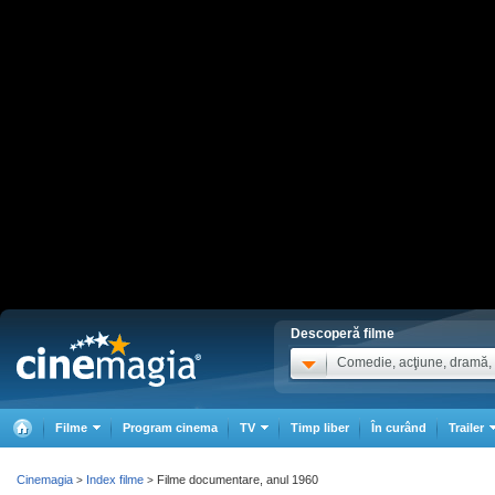
Descoperă filme
Comedie, acţiune, dramă, .
Filme
Program cinema
TV
Timp liber
În curând
Trailer
Cinemagia
Index filme
Filme documentare, anul 1960
>
>