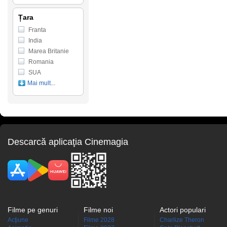
Țara
Franta
India
Marea Britanie
Romania
SUA
Mai mult...
Descarcă aplicaţia Cinemagia
Filme pe genuri
Filme noi
Actori populari
Acţiune
Filme 2028
Charlize Theron