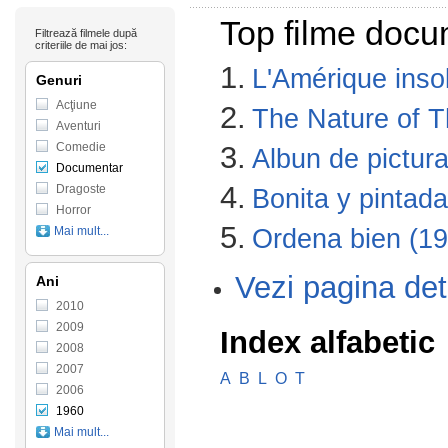
Top filme docu
Filtrează filmele după
criteriile de mai jos:
1.
L'Amérique insol
Genuri
Acţiune
2.
The Nature of T
Aventuri
Comedie
3.
Albun de pictu
Documentar
4.
Dragoste
Bonita y pintad
Horror
5.
Mai mult...
Ordena bien (19
Vezi pagina det
Ani
2010
2009
Index alfabetic
2008
2007
A
B
L
O
T
2006
1960
Mai mult...