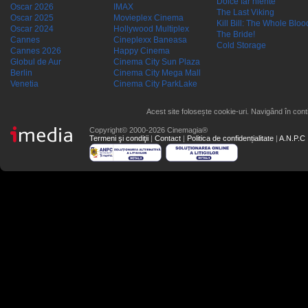
Dolce far niente
Oscar 2026
IMAX
The Last Viking
Oscar 2025
Movieplex Cinema
Kill Bill: The Whole Blood
Oscar 2024
Hollywood Multiplex
The Bride!
Cannes
Cineplexx Baneasa
Cold Storage
Cannes 2026
Happy Cinema
Globul de Aur
Cinema City Sun Plaza
Berlin
Cinema City Mega Mall
Venetia
Cinema City ParkLake
Acest site folosește cookie-uri. Navigând în conti
Copyright© 2000-2026 Cinemagia®
Termeni şi condiţii
|
Contact
|
Politica de confidențialitate
|
A.N.P.C