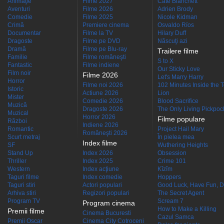
Animaţie
Filme 2027
Cate Blanchett
Aventuri
Filme 2026
Adrien Brody
Comedie
Filme 2025
Nicole Kidman
Crimă
Premiere cinema
Osvaldo Ríos
Documentar
Filme la TV
Hilary Duff
Dragoste
Filme pe DVD
Născuţi azi
Dramă
Filme pe Blu-ray
Trailere filme
Familie
Filme româneşti
S to X
Fantastic
Filme indiene
Our Sticky Love
Film noir
Filme 2026
Let's Marry Harry
Horror
Filme noi 2026
102 Minutes Inside the 
Istoric
Actiune 2026
Lion
Mister
Comedie 2026
Blood Sacrifice
Muzică
Dragoste 2026
The Only Living Pickpocke
Muzical
Horror 2026
Filme populare
Război
Indiene 2026
Romantic
Project Hail Mary
Româneşti 2026
Scurt metraj
În pielea mea
Index filme
SF
Wuthering Heights
Stand Up
Index 2026
Obsession
Thriller
Index 2025
Crime 101
Western
Index acţiune
Kîzîm
Taguri filme
Index comedie
Hoppers
Taguri stiri
Actori populari
Good Luck, Have Fun, D
Arhiva stiri
Regizori populari
The Secret Agent
Program TV
Scream 7
Program cinema
How to Make a Killing
Premii filme
Cinema Bucuresti
Cazul Samca
Premii Oscar
Cinema City Cotroceni