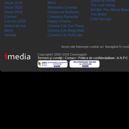
Dolce far niente
Oscar 2026
IMAX
The Last Viking
Oscar 2025
Movieplex Cinema
Kill Bill: The Whole Blood
Oscar 2024
Hollywood Multiplex
The Bride!
Cannes
Cineplexx Baneasa
Cold Storage
Cannes 2026
Happy Cinema
Globul de Aur
Cinema City Sun Plaza
Berlin
Cinema City Mega Mall
Venetia
Cinema City ParkLake
Acest site folosește cookie-uri. Navigând în conti
Copyright© 2000-2026 Cinemagia®
Termeni şi condiţii
|
Contact
|
Politica de confidențialitate
|
A.N.P.C