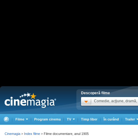
Descoperă filme
Comedie, acţiune, dramă, .
Filme
Program cinema
TV
Timp liber
În curând
Trailer
Cinemagia
Index filme
Filme documentare, anul 1905
>
>