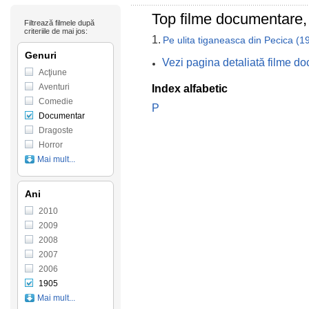
Top filme documentare,
Filtrează filmele după
criteriile de mai jos:
1.
Pe ulita tiganeasca din Pecica (1
Genuri
Vezi pagina detaliată filme d
Acţiune
Aventuri
Index alfabetic
Comedie
P
Documentar
Dragoste
Horror
Mai mult...
Ani
2010
2009
2008
2007
2006
1905
Mai mult...