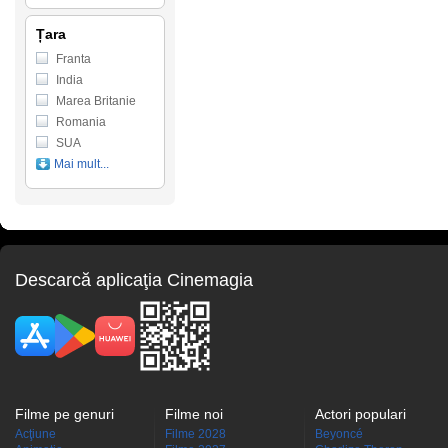
Țara
Franta
India
Marea Britanie
Romania
SUA
Mai mult...
Descarcă aplicaţia Cinemagia
Filme pe genuri
Filme noi
Actori populari
Acţiune
Filme 2028
Beyoncé