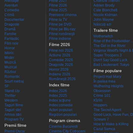
Animaţie
Filme 2027
Charlize Theron
Aventuri
Filme 2026
Adrien Brody
Comedie
Filme 2025
Cate Blanchett
Crimă
Premiere cinema
Nicole Kidman
Documentar
Filme la TV
John Wayne
Dragoste
Filme pe DVD
Născuţi azi
Dramă
Filme pe Blu-ray
Trailere filme
Familie
Filme româneşti
Motherwitch
Fantastic
Filme indiene
Rise of the Footsoldier:..
Film noir
Filme 2026
The Girl in the River
Horror
Filme noi 2026
Virginia Woolf's Night &
Istoric
Actiune 2026
Super Troopers 3
Mister
Comedie 2026
Don't Say Good Luck
Muzică
Dragoste 2026
Bad Lieutenant: Tokyo
Muzical
Horror 2026
Filme populare
Război
Indiene 2026
Romantic
Project Hail Mary
Româneşti 2026
Scurt metraj
În pielea mea
Index filme
SF
Wuthering Heights
Stand Up
Index 2026
Obsession
Thriller
Index 2025
Crime 101
Western
Index acţiune
Kîzîm
Taguri filme
Index comedie
Hoppers
Taguri stiri
Actori populari
The Secret Agent
Arhiva stiri
Regizori populari
Good Luck, Have Fun, D
Program TV
Scream 7
Program cinema
How to Make a Killing
Premii filme
Cinema Bucuresti
Cazul Samca
Premii Oscar
Cinema City Cotroceni