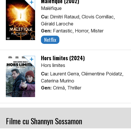
Maléfique (2002)
Maléfique
Cu:
Dimitri Rataud, Clovis Cornillac,
Gérald Laroche
Gen:
Fantastic, Horror, Mister
Netflix
Hors limites (2024)
Hors limites
Cu:
Laurent Gerra, Clémentine Poidatz,
Caterina Murino
Gen:
Crimă, Thriller
Filme cu Shannyn Sossamon