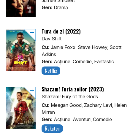
Jurnee Smollett
Gen:
Dramă
Tura de zi (2022)
Day Shift
Cu:
Jamie Foxx, Steve Howey, Scott
Adkins
Gen:
Acţiune, Comedie, Fantastic
Netflix
Shazam! Furia zeilor (2023)
Shazam! Fury of the Gods
Cu:
Meagan Good, Zachary Levi, Helen
Mirren
Gen:
Acţiune, Aventuri, Comedie
Rakuten