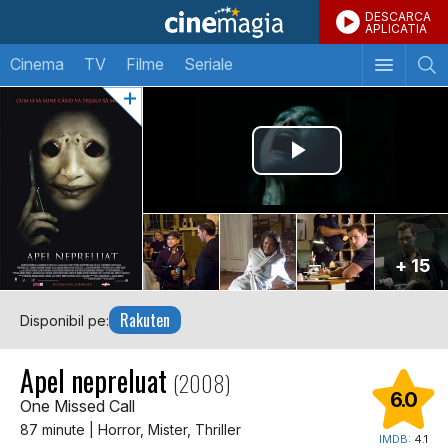
DESCARCA
APLICATIA
Cinema
TV
Filme
Seriale
+ 15
Rakuten
Disponibil pe:
Apel nepreluat
(2008)
6.0
One Missed Call
87 minute | Horror, Mister, Thriller
IMDB:
4.1