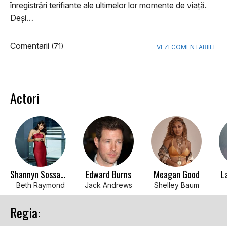
înregistrări terifiante ale ultimelor lor momente de viață.
Deși…
Comentarii
(71)
VEZI COMENTARIILE
Actori
Shannyn Sossamon
Edward Burns
Meagan Good
L
Beth Raymond
Jack Andrews
Shelley Baum
Regia: