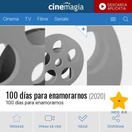
DESCARCA
APLICATIA
Cinema
TV
Filme
Seriale
100 días para enamorarnos
(2020)
-
100 días para enamorarnos
IMDB:
6.6
Votează
Vreau să văd
Văzut
Distribuie