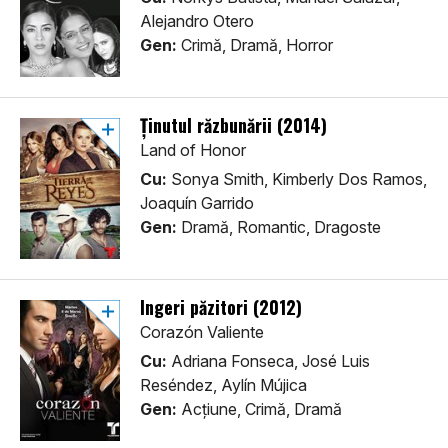
Alejandro Otero
Gen:
Crimă, Dramă, Horror
Ținutul răzbunării (2014)
Land of Honor
Cu:
Sonya Smith, Kimberly Dos Ramos,
Joaquín Garrido
Gen:
Dramă, Romantic, Dragoste
Îngeri păzitori (2012)
Corazón Valiente
Cu:
Adriana Fonseca, José Luis
Reséndez, Aylín Mújica
Gen:
Acţiune, Crimă, Dramă