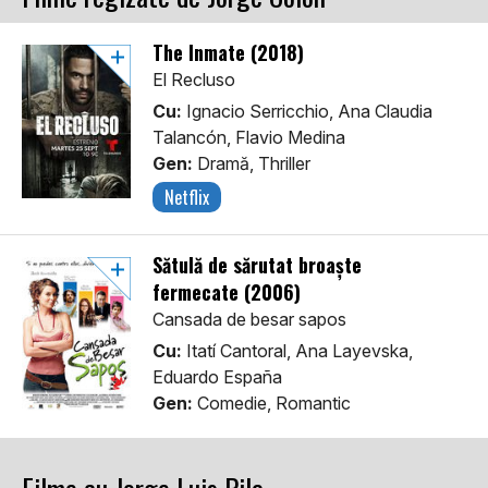
The Inmate (2018)
El Recluso
Cu:
Ignacio Serricchio, Ana Claudia
Talancón, Flavio Medina
Gen:
Dramă, Thriller
Netflix
Sătulă de sărutat broaște
fermecate (2006)
Cansada de besar sapos
Cu:
Itatí Cantoral, Ana Layevska,
Eduardo España
Gen:
Comedie, Romantic