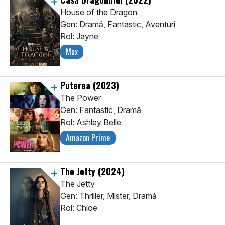
House of the Dragon
Gen: Dramă, Fantastic, Aventuri
Rol: Jayne
Max
Puterea
(2023)
The Power
Gen: Fantastic, Dramă
Rol: Ashley Belle
Amazon Prime
The Jetty
(2024)
The Jetty
Gen: Thriller, Mister, Dramă
Rol: Chloe