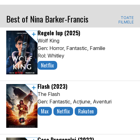
Best of Nina Barker-Francis
TOATE
FILMELE
Regele lup
(2025)
Wolf King
Gen: Horror, Fantastic, Familie
Rol: Whitley
Netflix
Flash
(2023)
The Flash
Gen: Fantastic, Acţiune, Aventuri
Max
Netflix
Rakuten
Casa Dragonului
(2022)