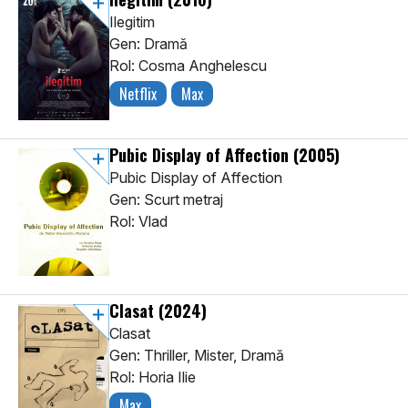
Ilegitim
Gen: Dramă
Rol: Cosma Anghelescu
Netflix
Max
Pubic Display of Affection
(2005)
Pubic Display of Affection
Gen: Scurt metraj
Rol: Vlad
Clasat
(2024)
Clasat
Gen: Thriller, Mister, Dramă
Rol: Horia Ilie
Max