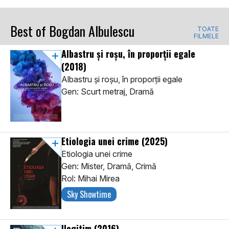
Best of Bogdan Albulescu
TOATE
FILMELE
Albastru şi roşu, în proporţii egale
(2018)
Albastru şi roşu, în proporţii egale
Gen: Scurt metraj, Dramă
Etiologia unei crime
(2025)
Etiologia unei crime
Gen: Mister, Dramă, Crimă
Rol: Mihai Mirea
Sky Showtime
Ilegitim
(2016)