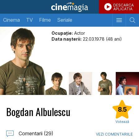
DESCARCA
APLICATIA
Cinema
TV
Filme
Seriale
Ocupație:
Actor
Data naşterii:
22.03.1978 (48 ani)
Bogdan Albulescu
8.5
Votează
Comentarii (29)
VEZI COMENTARIILE