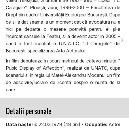
Valea Teleajului, a urmat intre 1992-1996 – Liceul “I.L.
Caragiale”, Ploiești, apoi, 1996-2000 – Facultatea de
Drept din cadrul Universității Ecologice București. Dupa
ce si-a dat seama la un moment dat că avocatura nu e
nici pe departe o meserie potrivită pentru el și-a
încercat șansele la Teatru, si a devenit actor in 2005 –
cand a fost licențiat la U.N.A.T.C. “I.L.Caragiale” din
București, specializarea Arta Actorului.
In film debuteaza in scurt metrajul de cateva minute "
Pubic Display of Affection", realizat de UNATC, dupa
scenariul si in regia lui Matei-Alexandru Mocanu, un film
de absolvire/lucrare de licenta despre o nunta de la
care...
Detalii personale
Data naşterii:
22.03.1978 (48 ani) -
Ocupaţie:
Actor