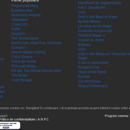
Filme populare
Handbook for Superheroes
Project Hail Mary
Fall 2: Deadpoint
În pielea mea
Cars
Wuthering Heights
Don't Look Back in Anger
Obsession
By Any Means
Crime 101
Le crime du 3e étage
Kîzîm
Dosarele orașului alb
Hoppers
Practical Magic 2
The Secret Agent
Coyote vs. Acme
Good Luck, Have Fun, Don't Die
Iertarea
Scream 7
Värn
How to Make a Killing
Cats in the Museum: Treasures o
Cazul Samca
Egypt
eni
Dolce far niente
3 zile în septembrie
The Last Viking
Resident Evil
Kill Bill: The Whole Bloody Affair
Heart of the Beast
The Bride!
Runner
Cold Storage
Los domingos
Atlasul Universului
aza
all
ke
losește cookie-uri. Navigând în continuare, vă exprimați acordul asupra folosirii cookie-urilor.
agia®
Program cinema
Politica de confidențialitate
|
A.N.P.C