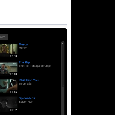
ailere
Mercy
Mercy
02:53
The Rip
The Rip: Tentația corupției
02:13
I Will Find You
Te voi găsi
01:16
Spider-Noir
Spider-Noir
00:32