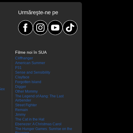
Urmăreşte-ne pe
Filme noi în SUA
Cliffhanger
American Summer
P31
Sense and Sensibility
Clayface
Forgotten Island
Digger
Sex
Other Mommy
The Legend of Aang: The Last
Airbender
Street Fighter
Remain
Jimmy
The Cat in the Hat
Ebenezer: A Christmas Carol
The Hunger Games: Sunrise on the