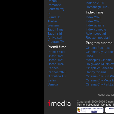
Război
Indiene 2026
Romantic
Româneşti 2026
Scurt metraj
Index filme
SF
Stand Up
Index 2026
Thriller
Index 2025
Western
Index acţiune
Taguri filme
Index comedie
Taguri stiri
Actori populari
Arhiva stiri
Regizori populari
Program TV
Program cinema
Premii filme
Cinema Bucuresti
Premii Oscar
Cinema City Cotroc
Oscar 2026
IMAX
Oscar 2025
Movieplex Cinema
Oscar 2024
Hollywood Multiplex
Cannes
Cineplexx Baneasa
Cannes 2026
Happy Cinema
Globul de Aur
Cinema City Sun Pl
Berlin
Cinema City Mega M
Venetia
Cinema City ParkLa
Acest site fo
Copyright© 2000-2026 Cinem
Termeni şi condiţii
|
Contact
|