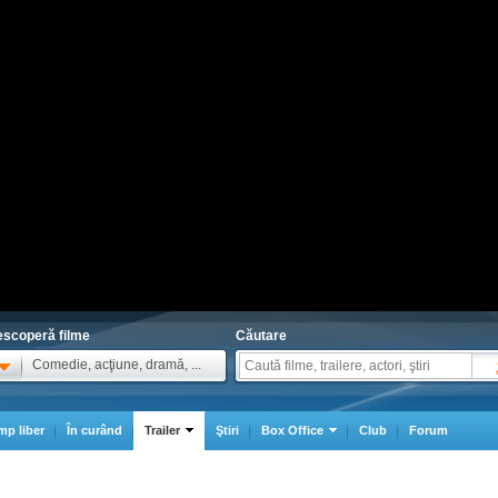
scoperă filme
Căutare
Comedie, acţiune, dramă, ...
mp liber
În curând
Trailer
Ştiri
Box Office
Club
Forum