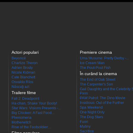
Actori populari
Premiere cinema
Beyoncé
Uma Musume: Pretty Derby -...
Charlize Theron
Ice Cream Man
Adrien Brody
The Pout-Pout Fish
Nicole Kidman
În curând la cinema
Cate Blanchett
The End of Oak Street
Osvaldo Ríos
The Carpenter's Son
Născuţi azi
Gail Daughtry and the Celebrity 
Trailere filme
Pass
PAW Patrol: The Dino Movie
Fall 2: Deadpoint
Insidious: Out of the Further
Ha-chan, Shake Your Booty!
Spa Weekend
Star Wars: Visions Presents -...
One Night Only
Big Chicken: A Fast Food...
The Dog Stars
Phenomena
Fuori
Motherwitch
Mutiny
Rise of the Footsoldier:...
Sacrifice