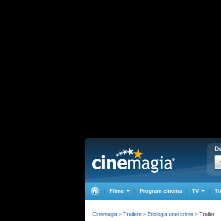
De
Filme
Program cinema
TV
Ti
Cinemagia
Trailere
Etiologia unei crime
Trailer
>
>
>