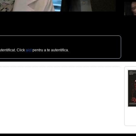
tentificat. Click
aici
pentru a te autentifica.