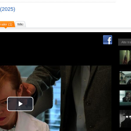
(2025)
railer (1)
Wiki
Alte tr