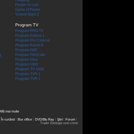
Reaping
Focker-in-Law
Game of Power
Violent Night 2
Program TV
Program PRO TV
Program Antena 1
Program Pro Cinema
Program Kanal D
Program AMC
Program FilmCafe
f
Program Diva
Program HBO
Program TV 1000
Program TVR 1
Program TVR 2
Află mai multe
În curând
Box office
DVD/Blu Ray
Ştiri
Forum
Trailer Etiologia unei crime