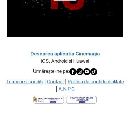
Descarca aplicatia Cinemagia
iOS, Android si Huawei
Urmăreşte-ne pe:
Termeni şi condiţii
|
Contact
|
Politica de confidentialitate
|
A.N.P.C