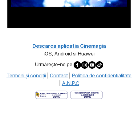
Descarca aplicatia Cinemagia
iOS, Android si Huawei
Urmăreşte-ne pe:
Termeni şi condiţii
|
Contact
|
Politica de confidentialitate
|
A.N.P.C