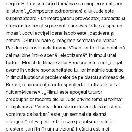
negării Holocaustului în România și a miopiei referitoare
la istorie”. „Compoziția extraordinară a lui Jude este
surprinzătoare - un interogatoriu provocator, sarcastic și
crucial între trecut și prezent, care escaladează spre un
impas”. Jocul actriței Ioana Iacob este „captivant și
natural”. Sunt lăudate și imaginea semnată de Marius
Panduru și costumele Iulianei Vîlsan, iar totul se combină
cel mai bine într-o scenă „electrizantă”, în timpul unei
furtuni. Modul de filmare al lui Panduru este unul „bogat,
având în vedere spontaneitatea lui, iar imaginile suprinse
în timpul luptelor și problemelor de pe platou amintesc de
Brecht, reminiscență a introspecției lui Truffaut în « La
nuit américaine»”. „Filmul este apogeul tuturor
preocupărilor recente ale lui Jude privind tema și forma”,
completează Variety. „Îmi este indiferent dacă în istorie
vom intra ca barbari” este „un semnal de alarmă
inteligent”, într-o perioadă în care populismul este în
creștere, „un film în urma vizionării căruia ești mai