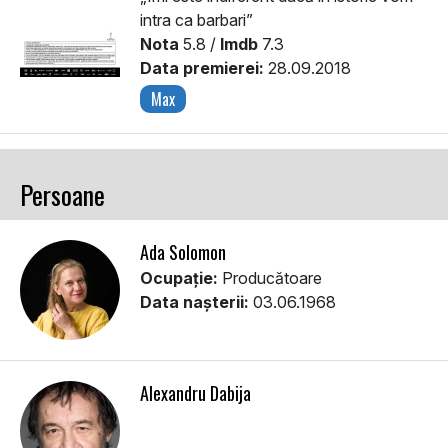
intra ca barbari”
Nota
5.8 /
Imdb
7.3
Data premierei:
28.09.2018
Max
Persoane
Ada Solomon
Ocupație:
Producătoare
Data nașterii:
03.06.1968
Alexandru Dabija