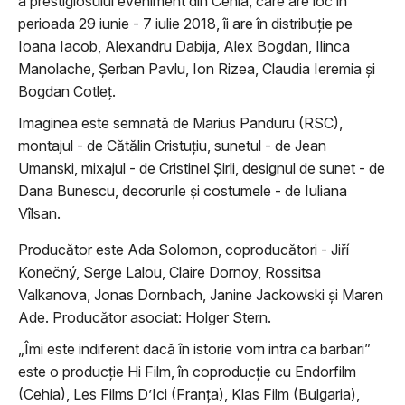
a prestigiosului eveniment din Cehia, care are loc în
perioada 29 iunie - 7 iulie 2018, îi are în distribuție pe
Ioana Iacob, Alexandru Dabija, Alex Bogdan, Ilinca
Manolache, Şerban Pavlu, Ion Rizea, Claudia Ieremia şi
Bogdan Cotleţ.
Imaginea este semnată de Marius Panduru (RSC),
montajul - de Cătălin Cristuţiu, sunetul - de Jean
Umanski, mixajul - de Cristinel Şirli, designul de sunet - de
Dana Bunescu, decorurile şi costumele - de Iuliana
Vîlsan.
Producător este Ada Solomon, coproducători - Jiří
Konečný, Serge Lalou, Claire Dornoy, Rossitsa
Valkanova, Jonas Dornbach, Janine Jackowski şi Maren
Ade. Producător asociat: Holger Stern.
„Îmi este indiferent dacă în istorie vom intra ca barbari”
este o producție Hi Film, în coproducție cu Endorfilm
(Cehia), Les Films D’Ici (Franța), Klas Film (Bulgaria),