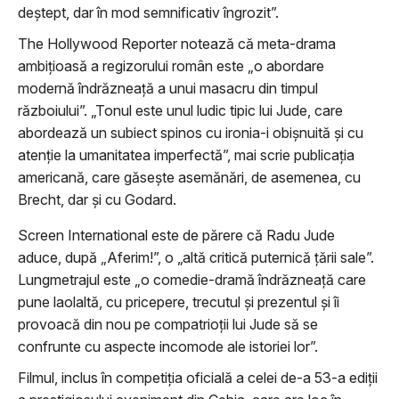
deștept, dar în mod semnificativ îngrozit”.
The Hollywood Reporter notează că meta-drama
ambițioasă a regizorului român este „o abordare
modernă îndrăzneață a unui masacru din timpul
războiului”. „Tonul este unul ludic tipic lui Jude, care
abordează un subiect spinos cu ironia-i obișnuită și cu
atenție la umanitatea imperfectă”, mai scrie publicația
americană, care găsește asemănări, de asemenea, cu
Brecht, dar și cu Godard.
Screen International este de părere că Radu Jude
aduce, după „Aferim!”, o „altă critică puternică țării sale”.
Lungmetrajul este „o comedie-dramă îndrăzneață care
pune laolaltă, cu pricepere, trecutul și prezentul și îi
provoacă din nou pe compatrioții lui Jude să se
confrunte cu aspecte incomode ale istoriei lor”.
Filmul, inclus în competiţia oficială a celei de-a 53-a ediţii