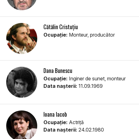
Cătălin Cristuțiu
Ocupație:
Monteur, producător
Dana Bunescu
Ocupație:
Inginer de sunet, monteur
Data nașterii:
11.09.1969
Ioana Iacob
Ocupație:
Actriţă
Data nașterii:
24.02.1980