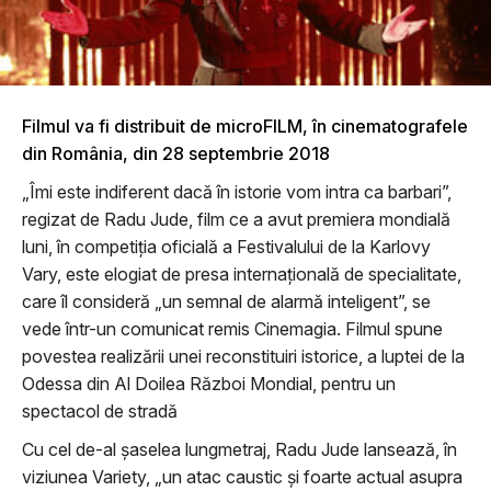
Filmul va fi distribuit de microFILM, în cinematografele
din România, din 28 septembrie 2018
„Îmi este indiferent dacă în istorie vom intra ca barbari”,
regizat de Radu Jude, film ce a avut premiera mondială
luni, în competiția oficială a Festivalului de la Karlovy
Vary, este elogiat de presa internațională de specialitate,
care îl consideră „un semnal de alarmă inteligent”, se
vede într-un comunicat remis Cinemagia. Filmul spune
povestea realizării unei reconstituiri istorice, a luptei de la
Odessa din Al Doilea Război Mondial, pentru un
spectacol de stradă
Cu cel de-al şaselea lungmetraj, Radu Jude lansează, în
viziunea Variety, „un atac caustic și foarte actual asupra