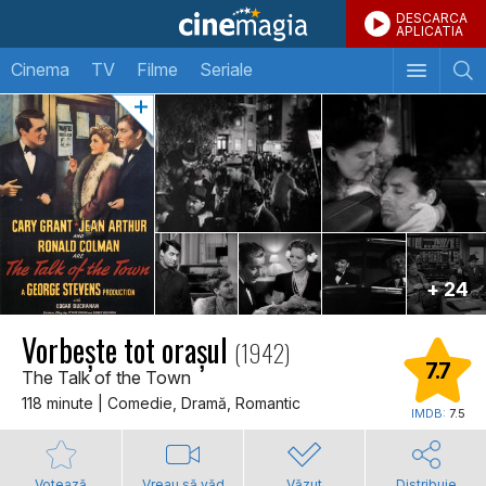
DESCARCA
APLICATIA
Cinema
TV
Filme
Seriale
+ 24
Vorbeşte tot oraşul
(1942)
7.7
The Talk of the Town
118 minute | Comedie, Dramă, Romantic
IMDB:
7.5
Votează
Vreau să văd
Văzut
Distribuie