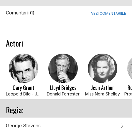
Comentarii
(1)
VEZI COMENTARIILE
Actori
Cary Grant
Lloyd Bridges
Jean Arthur
Ro
Leopold Dilg - Joseph
Donald Forrester
Miss Nora Shelley
Regia:
George Stevens