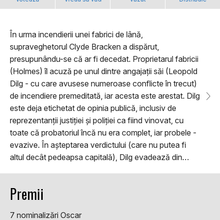
În urma incendierii unei fabrici de lână,
supraveghetorul Clyde Bracken a dispărut,
presupunându-se că ar fi decedat. Proprietarul fabricii
(Holmes) îl acuză pe unul dintre angajații săi (Leopold
Dilg - cu care avusese numeroase conflicte în trecut)
de incendiere premeditată, iar acesta este arestat. Dilg
este deja etichetat de opinia publică, inclusiv de
reprezentanții justiției și poliției ca fiind vinovat, cu
toate că probatoriul încă nu era complet, iar probele -
evazive. În așteptarea verdictului (care nu putea fi
altul decât pedeapsa capitală), Dilg evadează din…
Premii
7 nominalizări Oscar