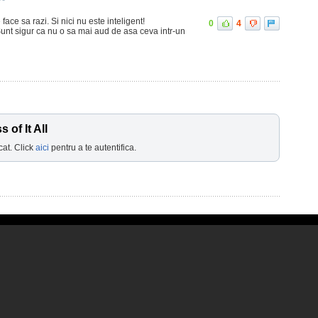
face sa razi. Si nici nu este inteligent!
0
4
unt sigur ca nu o sa mai aud de asa ceva intr-un
of It All
cat. Click
aici
pentru a te autentifica.