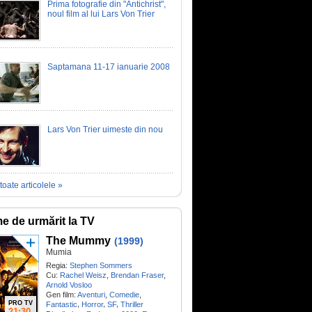
Prima fotografie din "Antichrist",
noul film al lui Lars Von Trier
Saptamana 11-17 ianuarie 2008
Lars Von Trier uimeste din nou
toate articolele »
me de urmărit la TV
The Mummy
(1999)
Mumia
Regia:
Stephen Sommers
Cu:
Rachel Weisz
,
Brendan Fraser
,
Arnold Vosloo
Gen film:
Aventuri
,
Comedie
,
PRO TV
,
,
,
Fantastic
Horror
SF
Thriller
21:30