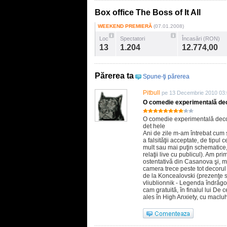
Box office The Boss of It All
WEEKEND PREMIERĂ
(07.01.2008)
Loc
Spectatori
Încasări (RON)
13
1.204
12.774,00
Părerea ta
Spune-ţi părerea
Pitbull
pe 13 Decembrie 2010 03
O comedie experimentală deco
O comedie experimentală deconst
det hele
Ani de zile m-am întrebat cum 
a falsităţii acceptate, de tipul
mult sau mai puţin schematice
relaţii live cu publicul). Am pri
ostentativă din Casanova şi, m
camera trece peste tot decorul 
de la Koncealovski (prezenţe s
vliublionnik - Legenda îndrăgosti
cam gratuită, în finalul lui De 
ales în High Anxiety, cu maclu