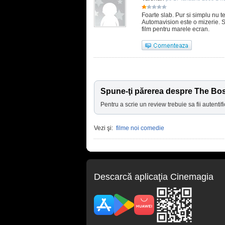
Foarte slab. Pur si simplu nu te 
Automavision este o mizerie. S
film pentru marele ecran.
Spune-ţi părerea despre The Boss 
Pentru a scrie un review trebuie sa fii autentifi
Vezi şi:
filme noi comedie
Descarcă aplicaţia Cinemagia