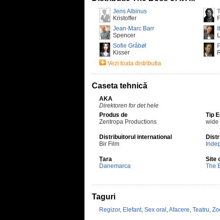
Jens Albinus
T
Kristoffer
F
Jean-Marc Barr
I
Spencer
L
Sofie Gråbøl
P
Kisser
Vezi toata distributia
Caseta tehnică
AKA
Direktoren for det hele
Produs de
Tip 
Zentropa Productions
wide
Distribuitorul international
Distr
Bir Film
Inde
Țara
Site 
Danemarca
The B
Taguri
Regizor
,
Elefant
,
Sex oral
,
Afacere
,
Teatru
,
Zo