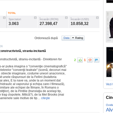
TOTAL
Spectatori
Încasări (RON)
Încasări (USD)
3.063
27.398,47
10.858,32
Ordonează după
Data
Rating
:06
nstructivistă, straniu-incitantă
ructivistă, straniu-incitantă - Direktoren for
2
1
s-ar putea imagina o "convenţie cinematografică"
 celebrelor "convenţii teatrale" (scenă, decoruri mai
, obiecte imaginare, costume uneori anacronice,
mit unele răspunsuri de la Fellini (butaforia
ai ales, E la nave va, unde la un moment dat
hidraulic al vaporului şi echipa care-l filmează),
Vezi 
imilare ale echipei de filmare, în Romans o
ţilor), de la Pintilie (translaţia de acelaşi tip,
ce trag clopotele, Mitică?), de la Mel Brooks (mai
Cin
hanienele sale motive de tip…
citeşte
Ovidi
Al