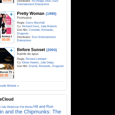
Distribuitor:
Ro Image 2000
,
Euro
Entertainment Enterprises
Pretty Woman
(1990)
Frumușica
Regia:
Garry Marshall
Cu:
Richard Gere
,
Julia Roberts
Gen film:
Comedie
,
Romantic
,
Dragoste
Antena 1
Distribuitor:
Euro Entertainment
00:00
Enterprises
Before Sunset
(2004)
Înainte de apus
Regia:
Richard Linklater
Cu:
Ethan Hawke
,
Julie Delpy
Gen film:
Dramă
,
Romantic
,
Dragoste
Warner TV
20:30
toate filmele »
eCloud
Hit and Run
u Iuliu Moldovan
Pat Morita
vin and the Chipmunks: The