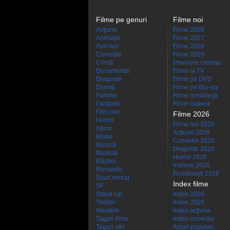
Filme pe genuri
Filme noi
Acţiune
Filme 2028
Animaţie
Filme 2027
Aventuri
Filme 2026
Comedie
Filme 2025
Crimă
Premiere cinema
Documentar
Filme la TV
Dragoste
Filme pe DVD
Dramă
Filme pe Blu-ray
Familie
Filme româneşti
Fantastic
Filme indiene
Film noir
Filme 2026
Horror
Filme noi 2026
Istoric
Actiune 2026
Mister
Comedie 2026
Muzică
Dragoste 2026
Muzical
Horror 2026
Război
Indiene 2026
Romantic
Româneşti 2026
Scurt metraj
Index filme
SF
Stand Up
Index 2026
Thriller
Index 2025
Western
Index acţiune
Taguri filme
Index comedie
Taguri stiri
Actori populari