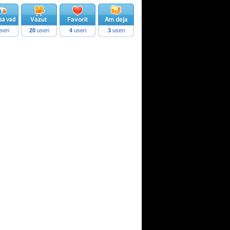
seri
20
useri
4
useri
3
useri