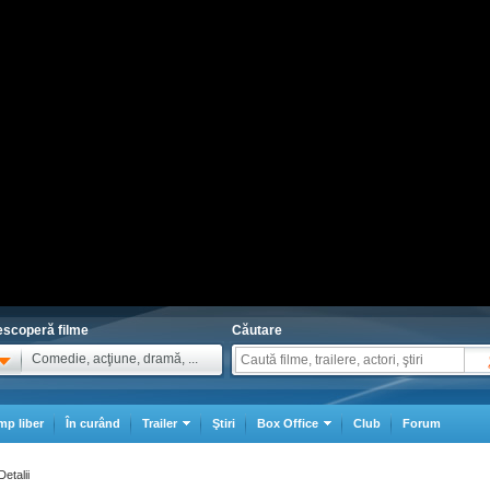
scoperă filme
Căutare
Comedie, acţiune, dramă, ...
mp liber
În curând
Trailer
Ştiri
Box Office
Club
Forum
Detalii