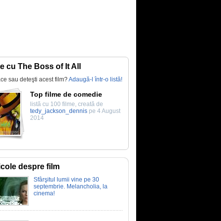
te cu The Boss of It All
lace sau deteşti acest film?
Adaugă-l într-o listă!
Top filme de comedie
listă cu 100 filme, creată de
tedy_jackson_dennis
pe 4 August
2014
icole despre film
Sfârşitul lumii vine pe 30
septembrie. Melancholia, la
cinema!