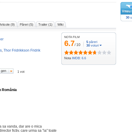
30
u
Articole (9)
Păreri (5)
Trailer (1)
Wiki
NOTA FILM
ier
6.7
5
păreri
/
10
30
voturi
us
,
Thor Fridrikkson Fridrik
Nota
IMDB: 6.6
 gen
1 vot
în România
ea sa vanda, dar are o mica
rector fictiv, care urma sa "ia" toate