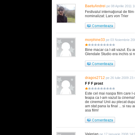
BaetuAndrei
pe 08 Aprilie 2011 1
Festivalul internaţional de fil
nominalizat: Lars von Trier
morphine33
pe 03 Noiembrie 20
Bine macar ca l-ati vazut. Eu a
Glendale Studio era inchis si 
dragos2712
pe 26 Iulie 2009 23:
F F F prost
Este cel mai naspa film care l-
teapa ca l-am vazut la cinema!
de cinema! Unii au plecat dupa 
am stat pana la final ... si rau
asa film!
Valerian
pe 17 Ianuarie 2008 14: