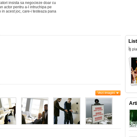
atori insista sa negocieze doar cu
un actor pentru a-l intruchipa pe
 in acest joc, care-i testeaza pana
Lis
Îţi p
Vezi imagini
Art