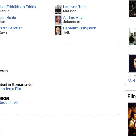
hor Fridrikkson Fridrik
Lars von Trier
innur
Narator
ben Hjejle
Anders Hove
ise
Jokumsen
eter Gantzler
Benedikt Erlingsson
Ravn
Tolk
Ecran
Vezi 
ibuit in Romania de
pendența Film
Fil
oficial
oss of It All
o