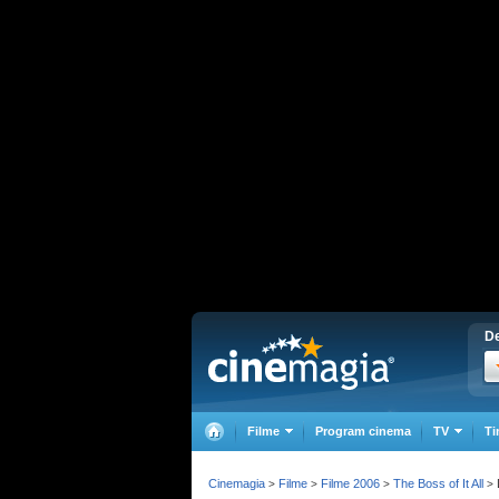
De
Filme
Program cinema
TV
Ti
Cinemagia
Filme
Filme 2006
The Boss of It All
>
>
>
>