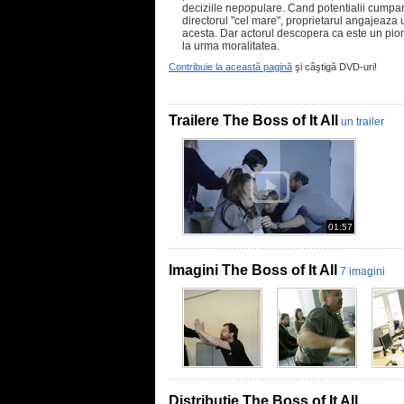
deciziile nepopulare. Cand potentialii cumpar
directorul "cel mare", proprietarul angajeaza 
acesta. Dar actorul descopera ca este un pion
la urma moralitatea.
Contribuie la această pagină
şi câştigă DVD-uri!
Trailere The Boss of It All
un trailer
01:57
Imagini The Boss of It All
7 imagini
Distributie The Boss of It All