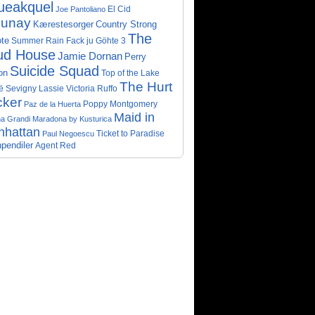
ueakquel
El Cid
Joe Pantoliano
lunay
Kærestesorger
Country Strong
The
te
Summer Rain
Fack ju Göhte 3
ud House
Jamie Dornan
Perry
Suicide Squad
on
Top of the Lake
The Hurt
ë Sevigny
Victoria Ruffo
Lassie
cker
Poppy Montgomery
Paz de la Huerta
Maid in
a Grandi
Maradona by Kusturica
nhattan
Ticket to Paradise
Paul Negoescu
pendiler
Agent Red