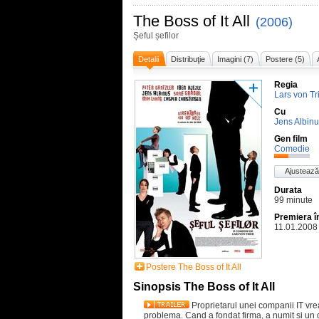
The Boss of It All
(2006)
Șeful șefilor
Detalii
Distribuţie
Imagini (7)
Postere (5)
Regia
Lars von Tr
Cu
Jens Albin
Gen film
Comedie
Ajustează
Durata
99 minute
Premiera 
11.01.2008
Postere The Boss of It All
Sinopsis The Boss of It All
Proprietarul unei companii IT vr
problema. Cand a fondat firma, a numit si un di