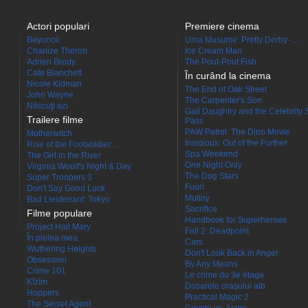
Actori populari
Premiere cinema
Beyoncé
Uma Musume: Pretty Derby -...
Charlize Theron
Ice Cream Man
Adrien Brody
The Pout-Pout Fish
Cate Blanchett
În curând la cinema
Nicole Kidman
The End of Oak Street
John Wayne
The Carpenter's Son
Născuţi azi
Gail Daughtry and the Celebrity 
Trailere filme
Pass
PAW Patrol: The Dino Movie
Motherwitch
Insidious: Out of the Further
Rise of the Footsoldier:...
Spa Weekend
The Girl in the River
One Night Only
Virginia Woolf's Night & Day
The Dog Stars
Super Troopers 3
Fuori
Don't Say Good Luck
Mutiny
Bad Lieutenant: Tokyo
Sacrifice
Filme populare
Handbook for Superheroes
Project Hail Mary
Fall 2: Deadpoint
În pielea mea
Cars
Wuthering Heights
Don't Look Back in Anger
Obsession
By Any Means
Crime 101
Le crime du 3e étage
Kîzîm
Dosarele orașului alb
Hoppers
Practical Magic 2
The Secret Agent