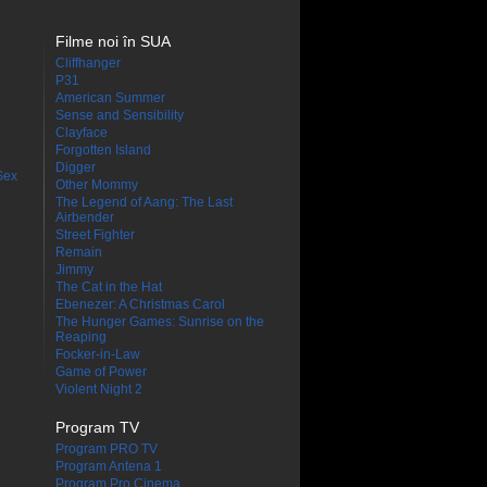
Filme noi în SUA
Cliffhanger
P31
American Summer
Sense and Sensibility
Clayface
Forgotten Island
Digger
Sex
Other Mommy
The Legend of Aang: The Last
Airbender
Street Fighter
Remain
Jimmy
The Cat in the Hat
Ebenezer: A Christmas Carol
The Hunger Games: Sunrise on the
Reaping
Focker-in-Law
Game of Power
Violent Night 2
Program TV
Program PRO TV
Program Antena 1
Program Pro Cinema