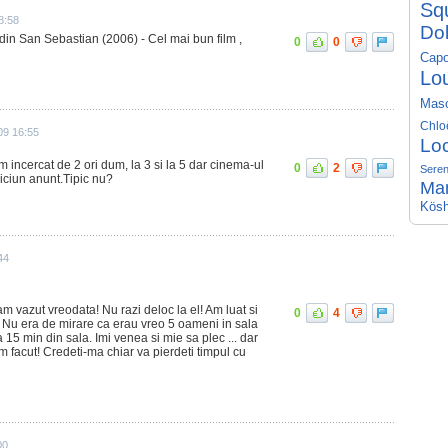
Sq
8:58
Do
m din San Sebastian (2006) - Cel mai bun film ,
0
0
Capo
Lo
Mas
Chlo
09 16:55
Lo
m incercat de 2 ori dum, la 3 si la 5 dar cinema-ul
0
2
Seren
niciun anunt.Tipic nu?
Ma
Kösh
44
am vazut vreodata! Nu razi deloc la el! Am luat si
0
4
 Nu era de mirare ca erau vreo 5 oameni in sala
15 min din sala. Imi venea si mie sa plec ... dar
 am facut! Credeti-ma chiar va pierdeti timpul cu
00