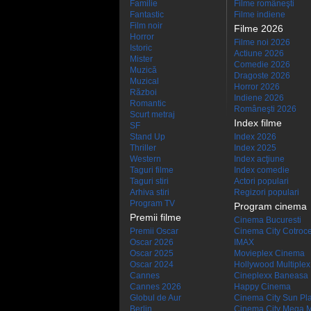
Familie
Filme româneşti
Fantastic
Filme indiene
Film noir
Filme 2026
Horror
Filme noi 2026
Istoric
Actiune 2026
Mister
Comedie 2026
Muzică
Dragoste 2026
Muzical
Horror 2026
Război
Indiene 2026
Romantic
Româneşti 2026
Scurt metraj
Index filme
SF
Stand Up
Index 2026
Thriller
Index 2025
Western
Index acţiune
Taguri filme
Index comedie
Taguri stiri
Actori populari
Arhiva stiri
Regizori populari
Program TV
Program cinema
Premii filme
Cinema Bucuresti
Premii Oscar
Cinema City Cotroc
Oscar 2026
IMAX
Oscar 2025
Movieplex Cinema
Oscar 2024
Hollywood Multiplex
Cannes
Cineplexx Baneasa
Cannes 2026
Happy Cinema
Globul de Aur
Cinema City Sun Pl
Berlin
Cinema City Mega M