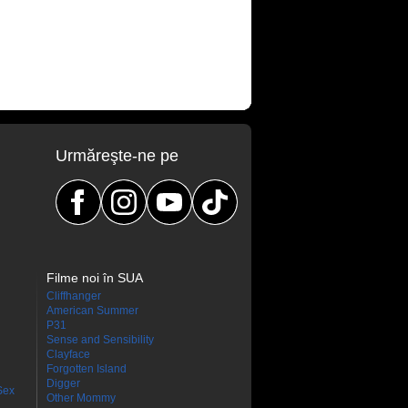
Urmăreşte-ne pe
Filme noi în SUA
Cliffhanger
American Summer
P31
Sense and Sensibility
Clayface
Forgotten Island
Digger
Sex
Other Mommy