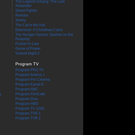
The Legend of Aang: The Last
Airbender
Street Fighter
Remain
Jimmy
The Cat in the Hat
Ebenezer: A Christmas Carol
The Hunger Games: Sunrise on the
Reaping
Focker-in-Law
Game of Power
Violent Night 2
Program TV
Program PRO TV
Program Antena 1
Program Pro Cinema
Program Kanal D
Program AMC
Program FilmCafe
f
Program Diva
Program HBO
Program TV 1000
Program TVR 1
Program TVR 2