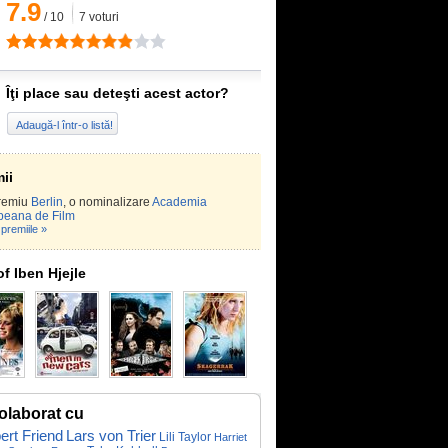
7.9
/
10
7
voturi
Îţi place sau deteşti acest actor?
Adaugă-l într-o listă!
ii
remiu
Berlin
, o nominalizare
Academia
peana de Film
premiile »
of Iben Hjejle
olaborat cu
ert Friend
Lars von Trier
Lili Taylor
Harriet