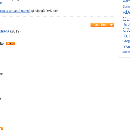
Walte
lt
Spri
buie la această pagină
şi câştigă DVD-uri!
Bl
Cu
Haro
Vezi filme
Ca
Strada
(2019)
Rob
Greg
tte
D'An
Joell
ine
n
n