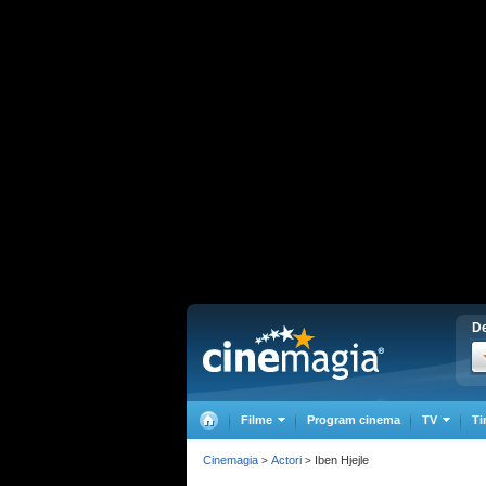
De
Filme
Program cinema
TV
Ti
Cinemagia
Actori
Iben Hjejle
>
>