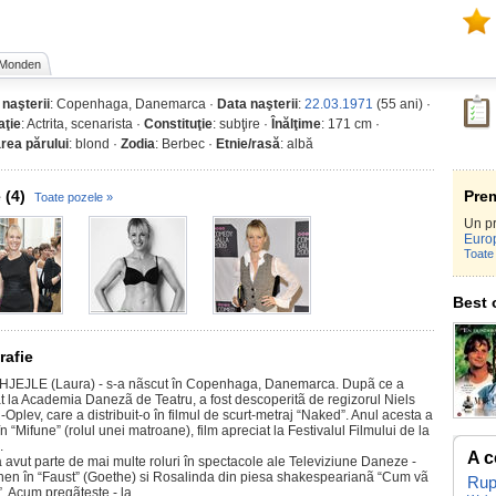
Monden
 naşterii
: Copenhaga, Danemarca ·
Data naşterii
:
22.03.1971
(55 ani) ·
ţie
: Actrita, scenarista ·
Constituţie
: subţire ·
Înălţime
: 171 cm ·
rea părului
: blond ·
Zodia
: Berbec ·
Etnie/rasă
: albă
 (4)
Prem
Toate pozele »
Un p
Euro
Toate 
Best 
rafie
HJEJLE (Laura) - s-a nãscut în Copenhaga, Danemarca. Dupã ce a
at la Academia Danezã de Teatru, a fost descoperitã de regizorul Niels
Oplev, care a distribuit-o în filmul de scurt-metraj “Naked”. Anul acesta a
în “Mifune” (rolul unei matroane), film apreciat la Festivalul Filmului de la
.
A c
a avut parte de mai multe roluri în spectacole ale Televiziune Daneze -
hen în “Faust” (Goethe) si Rosalinda din piesa shakespearianã “Cum vã
Rup
. Acum pregãteste - la...