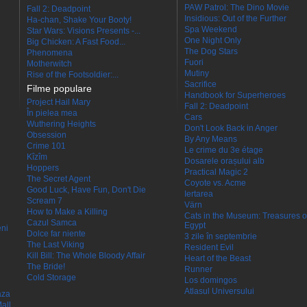
PAW Patrol: The Dino Movie
Fall 2: Deadpoint
Insidious: Out of the Further
Ha-chan, Shake Your Booty!
Spa Weekend
Star Wars: Visions Presents -...
One Night Only
Big Chicken: A Fast Food...
The Dog Stars
Phenomena
Fuori
Motherwitch
Mutiny
Rise of the Footsoldier:...
Sacrifice
Filme populare
Handbook for Superheroes
Project Hail Mary
Fall 2: Deadpoint
În pielea mea
Cars
Wuthering Heights
Don't Look Back in Anger
Obsession
By Any Means
Crime 101
Le crime du 3e étage
Kîzîm
Dosarele orașului alb
Hoppers
Practical Magic 2
The Secret Agent
Coyote vs. Acme
Good Luck, Have Fun, Don't Die
Iertarea
Scream 7
Värn
How to Make a Killing
Cats in the Museum: Treasures o
Cazul Samca
Egypt
eni
Dolce far niente
3 zile în septembrie
The Last Viking
Resident Evil
Kill Bill: The Whole Bloody Affair
Heart of the Beast
The Bride!
Runner
Cold Storage
Los domingos
Atlasul Universului
aza
all