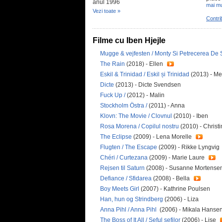
anul 1996
mai mu
Vezi toate »
Contri
Filme cu Iben Hjejle
Mugge & vejfesten / Monty Si Petrecerea De 
The Rain
(2018) - Ellen
Eskil & Trinidad / Eskil și Trinidad
(2013) - Me
Dicte
(2013) - Dicte Svendsen
Fuck Up /
(2012) - Malin
Stockholm Östra /
(2011) - Anna
Klovn: The Movie / Clovnul
(2010) - Iben
Rosa Morena / Copilul nostru
(2010) - Christ
The Eclipse
(2009) - Lena Morelle
Flugten / The Escape
(2009) - Rikke Lyngvig
Chéri / Curtezana
(2009) - Marie Laure
Rejsen til Saturn
(2008) - Susanne Mortense
Defiance / Sfidarea
(2008) - Bella
Boy Meets Girl
(2007) - Kathrine Poulsen
Han, hun og Strindberg
(2006) - Liza
Anna Pihl / Anna Pihl
(2006) - Mikala Hanse
The Boss of It All / Șeful șefilor
(2006) - Lise