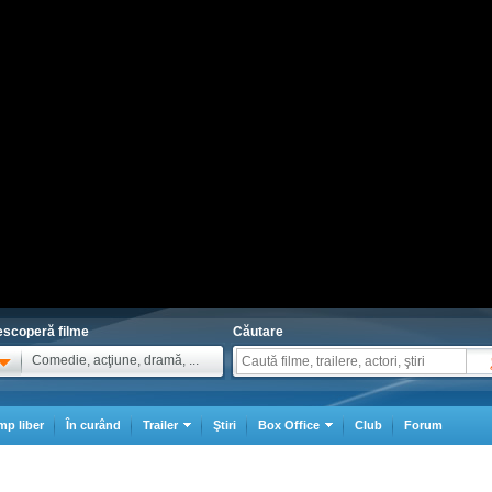
scoperă filme
Căutare
Comedie, acţiune, dramă, ...
mp liber
În curând
Trailer
Ştiri
Box Office
Club
Forum