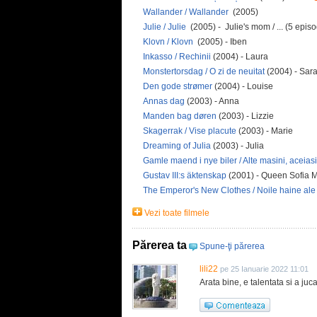
Wallander / Wallander
(2005)
Julie / Julie
(2005) - Julie's mom / ... (5 epis
Klovn / Klovn
(2005) - Iben
Inkasso / Rechinii
(2004) - Laura
Monstertorsdag / O zi de neuitat
(2004) - Sar
Den gode strømer
(2004) - Louise
Annas dag
(2003) - Anna
Manden bag døren
(2003) - Lizzie
Skagerrak / Vise placute
(2003) - Marie
Dreaming of Julia
(2003) - Julia
Gamle maend i nye biler / Alte masini, aceia
Gustav III:s äktenskap
(2001) - Queen Sofia
The Emperor's New Clothes / Noile haine ale
Vezi toate filmele
Părerea ta
Spune-ţi părerea
lili22
pe 25 Ianuarie 2022 11:01
Arata bine, e talentata si a juc