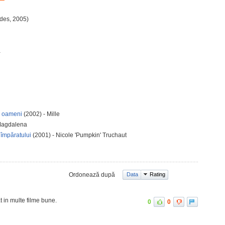
odes, 2005)
a
si oameni
(2002) - Mille
 Magdalena
 împăratului
(2001) - Nicole 'Pumpkin' Truchaut
Ordonează după
Data
Rating
at in multe filme bune.
0
0