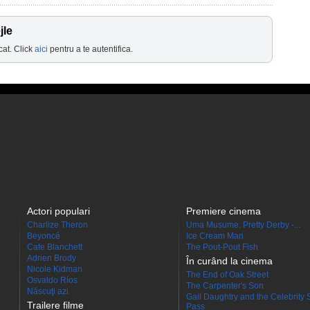
jle
cat. Click
aici
pentru a te autentifica.
Actori populari
Premiere cinema
Charlize Theron
Uma Musume: Pretty Derby -...
Beyoncé
Ice Cream Man
Cate Blanchett
The Pout-Pout Fish
Adrien Brody
În curând la cinema
Nicole Kidman
The End of Oak Street
Osvaldo Ríos
The Carpenter's Son
Născuţi azi
Gail Daughtry and the Celebrity 
Trailere filme
Pass