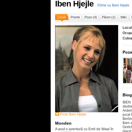
Iben Hjejle
Filme cu Iben Hjejle
Detalii
Premii
Poze (4)
Păreri (1)
Wiki
Locul
Ocupa
Culoa
Poze
Biog
IBEN 
studi
Arden-
Poze Iben Hjejle
jucat 
Berlin
Monden
Iben 
Gretc
A avut o aventură cu Emil de Waal în
place”