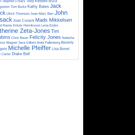
Toby Kebbell
r
Stephen Frears
Bruce
Jack
Kathy Bates
ngsteen
Tom Burke
John
ack
Ulrich Thomsen
Jean-Marc Barr
sack
Mads Mikkelsen
Joan Cusack
ld Ramis
Krister Henriksson
Lena Endre
therine Zeta-Jones
Tim
bins
Felicity Jones
Chris Bauer
Natasha
Beverly
son Wagner
Sara Gilbert
Anita Pallenberg
Michelle Pfeiffer
gelo
Lisa Bonet
Drake Bell
e Carter